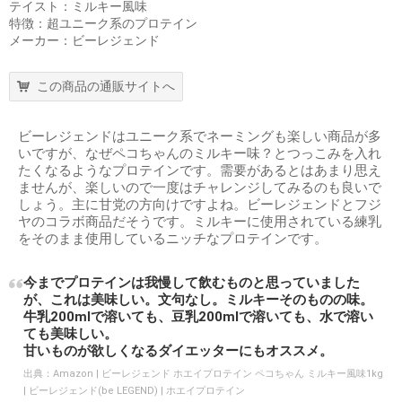
テイスト：ミルキー風味
特徴：超ユニーク系のプロテイン
メーカー：ビーレジェンド
この商品の通販サイトへ
ビーレジェンドはユニーク系でネーミングも楽しい商品が多
いですが、なぜペコちゃんのミルキー味？とつっこみを入れ
たくなるようなプロテインです。需要があるとはあまり思え
ませんが、楽しいので一度はチャレンジしてみるのも良いで
しょう。主に甘党の方向けですよね。ビーレジェンドとフジ
ヤのコラボ商品だそうです。ミルキーに使用されている練乳
をそのまま使用しているニッチなプロテインです。
今までプロテインは我慢して飲むものと思っていました
が、これは美味しい。文句なし。ミルキーそのものの味。
牛乳200mlで溶いても、豆乳200mlで溶いても、水で溶い
ても美味しい。
甘いものが欲しくなるダイエッターにもオススメ。
出典：
Amazon | ビーレジェンド ホエイプロテイン ペコちゃん ミルキー風味1kg
| ビーレジェンド(be LEGEND) | ホエイプロテイン