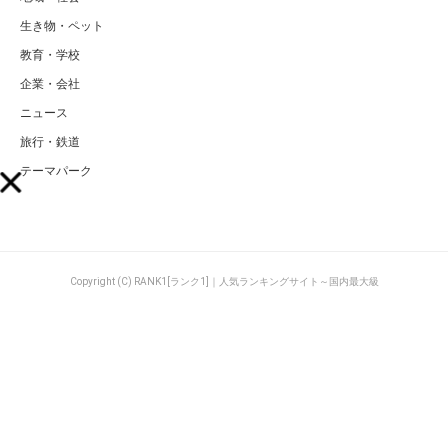
生き物・ペット
教育・学校
企業・会社
ニュース
旅行・鉄道
テーマパーク
Copyright (C) RANK1[ランク1]｜人気ランキングサイト～国内最大級