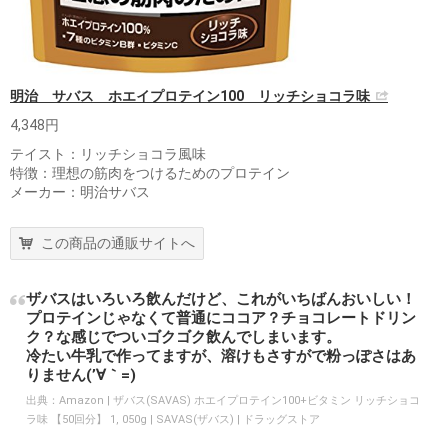
明治 サバス ホエイプロテイン100 リッチショコラ味
4,348円
テイスト：リッチショコラ風味
特徴：理想の筋肉をつけるためのプロテイン
メーカー：明治サバス
この商品の通販サイトへ
ザバスはいろいろ飲んだけど、これがいちばんおいしい！
プロテインじゃなくて普通にココア？チョコレートドリン
ク？な感じでついゴクゴク飲んでしまいます。
冷たい牛乳で作ってますが、溶けもさすがで粉っぽさはあ
りません(’∀｀=)
出典：
Amazon | ザバス(SAVAS) ホエイプロテイン100+ビタミン リッチショコ
ラ味 【50回分】 1, 050g | SAVAS(ザバス) | ドラッグストア