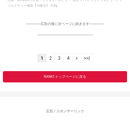
出典：
Amazon.co.jp：カスタマーレビュー: 明治 ザバス シェイプ＆ビューティ
ミルクティー風味【15食分】 210g
-----------------広告の後に次ページに続きます-----------------
----------------------------------------------------------------
1
2
3
4
>
>>|
RANK1トップページに戻る
広告 / スポンサーリンク