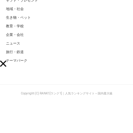
ギフト・プレゼント
地域・社会
生き物・ペット
教育・学校
企業・会社
ニュース
旅行・鉄道
テーマパーク
Copyright (C) RANK1[ランク1]｜人気ランキングサイト～国内最大級