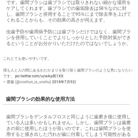
です。歯間ブラシは歯ブラシでは取りきれない細かな場所を
ケアしてくれます。歯ブラシでの歯垢除去は58％なのに対
し、歯間ブラシと併用することで95％にまで除去率を上げて
くれることからも、その効果の高さが伺えます。
虫歯予防や歯周病予防には歯ブラシだけではなく、歯間ブラ
シを併用していくことでよりしっかりとした予防対策ができ
るということがお分かりいただけたのではないでしょうか。
これとても使いやすいです。
僕も人と人の間にあるわだかまりを取り除く歯間ブラシのような男になりたい
です。
pic.twitter.com/uzwAydE1XX
— 齋藤 (@soshun_is_soshu)
2018年7月9日
歯間ブラシの効果的な使用方法
歯間ブラシをデンタルフロスと同じように歯磨き後に使用し
ている人は多いかもしれません。しかし、歯間ブラシは歯磨
きの前に使用したほうが良いのです。これは歯間ブラシを使
用すると掻き出した汚れが歯に付着してしまう可能性がある