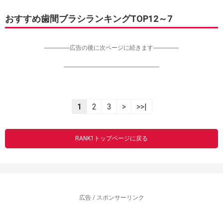
おすすめ歯間ブラシランキングTOP12～7
-----------------広告の後に次ページに続きます-----------------
----------------------------------------------------------------
1
2
3
>
>>|
RANK1トップページに戻る
広告 / スポンサーリンク