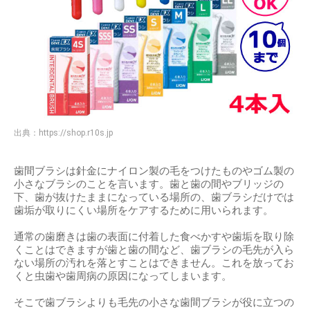
出典：
https://shop.r10s.jp
歯間ブラシは針金にナイロン製の毛をつけたものやゴム製の
小さなブラシのことを言います。歯と歯の間やブリッジの
下、歯が抜けたままになっている場所の、歯ブラシだけでは
歯垢が取りにくい場所をケアするために用いられます。
通常の歯磨きは歯の表面に付着した食べかすや歯垢を取り除
くことはできますが歯と歯の間など、歯ブラシの毛先が入ら
ない場所の汚れを落とすことはできません。これを放ってお
くと虫歯や歯周病の原因になってしまいます。
そこで歯ブラシよりも毛先の小さな歯間ブラシが役に立つの