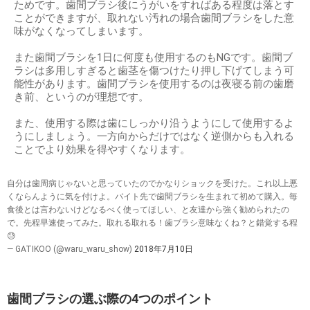
ためです。歯間ブラシ後にうがいをすればある程度は落とす
ことができますが、取れない汚れの場合歯間ブラシをした意
味がなくなってしまいます。
また歯間ブラシを1日に何度も使用するのもNGです。歯間ブ
ラシは多用しすぎると歯茎を傷つけたり押し下げてしまう可
能性があります。歯間ブラシを使用するのは夜寝る前の歯磨
き前、というのが理想です。
また、使用する際は歯にしっかり沿うようにして使用するよ
うにしましょう。一方向からだけではなく逆側からも入れる
ことでより効果を得やすくなります。
自分は歯周病じゃないと思っていたのでかなりショックを受けた。これ以上悪
くならんように気を付けよ。バイト先で歯間ブラシを生まれて初めて購入。毎
食後とは言わないけどなるべく使ってほしい、と友達から強く勧められたの
で。先程早速使ってみた。取れる取れる！歯ブラシ意味なくね？と錯覚する程
😓
— GATIKOO (@waru_waru_show)
2018年7月10日
歯間ブラシの選ぶ際の4つのポイント