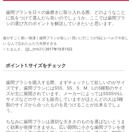
歯間ブラシを日々の歯磨きに取り入れる際、どのようなこと
に気をつけて選んだら良いのでしょうか。ここでは歯間ブラ
シの選び方のポイントを解説していきたいと思います。
歯がすごく痛い 物凄く歯間ブラシが欲しい 買いに行こうか悩むレベルで今欲し
い なんで忘れたんだろ失態すぎる
— たまんさ。 (@__tm621)
2017年10月15日
ポイント1.サイズをチェック
歯間ブラシを購入する際、まずチェックして欲しいのがサイ
ズです。歯間ブラシにはSSS、SS、S、M、Lの5種類のサイ
ズが主に展開されています。メーカーによってはSSSSやLL
サイズなどのサイズも販売していますがほとんどの人は5種
類のサイズから合ったものを見つけることが出来るでしょ
う。
ちなみに歯間ブラシは適切な大きさのものを選ばないとうま
く効果が発揮できません。広い隙間に小さな歯間ブラシを使