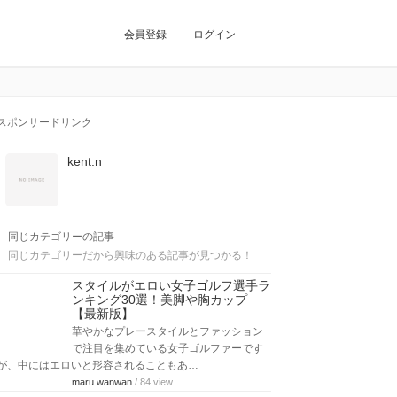
会員登録
ログイン
スポンサードリンク
kent.n
同じカテゴリーの記事
同じカテゴリーだから興味のある記事が見つかる！
スタイルがエロい女子ゴルフ選手ラ
ンキング30選！美脚や胸カップ
【最新版】
華やかなプレースタイルとファッション
で注目を集めている女子ゴルファーです
が、中にはエロいと形容されることもあ…
maru.wanwan
/ 84 view