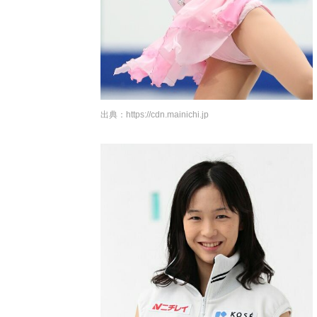
出典：
https://cdn.mainichi.jp