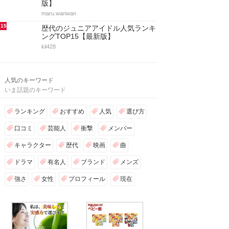
版】
maru.wanwan
15
歴代のジュニアアイドル人気ランキ
ングTOP15【最新版】
kii428
人気のキーワード
いま話題のキーワード
ランキング
おすすめ
人気
選び方
口コミ
芸能人
衝撃
メンバー
キャラクター
歴代
映画
曲
ドラマ
有名人
ブランド
メンズ
強さ
女性
プロフィール
現在