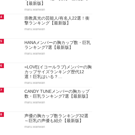
【最新版】
maru.wanwan
4
崇教真光の芸能人/有名人22選！衝
撃ランキング【最新版】
maru.wanwan
5
HANAメンバーの胸カップ数・巨乳
ランキング7選【最新版】
maru.wanwan
6
=LOVE(イコールラブ)メンバーの胸
カップサイズランキング歴代12
選！巨乳はいる？…
maru.wanwan
7
CANDY TUNEメンバーの胸カップ
数・巨乳ランキング7選【最新版】
maru.wanwan
8
声優の胸カップ数ランキング32選
～巨乳の声優も紹介【最新版】
maru.wanwan