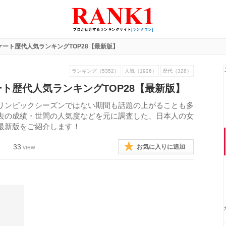
ート歴代人気ランキングTOP28【最新版】
ランキング（5352）
人気（1926）
歴代（328）
ト歴代人気ランキングTOP28【最新版】
リンピックシーズンではない期間も話題の上がることも多
去の成績・世間の人気度などを元に調査した、日本人の女
最新版をご紹介します！
33
お気に入りに追加
view