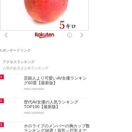
スポンサードリンク
アクセスランキング
人気のあるまとめランキング
1
芸能人より可愛いAV女優ランキン
グ60選【最新版】
maru.wanwan
2
歴代AV女優の人気ランキング
TOP100【最新版】
maru.wanwan
3
ホロライブのメンバーの胸カップ数
ランキング38選！貧乳～巨乳まで