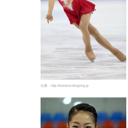
出典：
http://livedoor.blogimg.jp