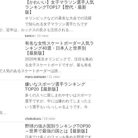
【かわいい】女子マラソン選手人気
ランキングTOP17【歴代・最新
版】
オリンピックなどの著名な大会での活躍
で知られる女子マラソン選手たちです
が、近年は、ルックスの良さも注目される…
kent.n
/ 16 view
有名な女性スケートボーダー人気ラ
ンキング40選・日本人と世界別
【最新版】
2020年東京オリンピックで、注目を集め
る女子スケートボードですが、最も有名
で人気のあるスケートボーダーは誰…
maru.wanwan
/ 11 view
嫌いなスポーツ選手ランキング
TOP20【最新版】
多くの人々に親しまれやすいはスポーツ
選手ですが、中には嫌われてしまったと
いう選手もいらっしゃるようです。今
回…
chokokuru
/ 19 view
野球の強さ国別ランキングTOP30
～世界で最強の国とは【最新版】
日本では多くのファンを集める野球です