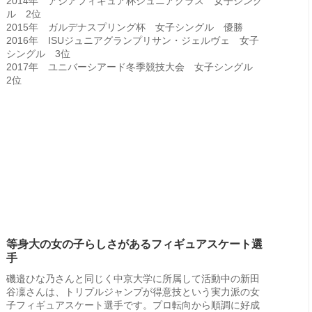
2014年 アジアフィギュア杯ジュニアクラス 女子シング
ル 2位
2015年 ガルデナスプリング杯 女子シングル 優勝
2016年 ISUジュニアグランプリサン・ジェルヴェ 女子
シングル 3位
2017年 ユニバーシアード冬季競技大会 女子シングル
2位
等身大の女の子らしさがあるフィギュアスケート選
手
磯邉ひな乃さんと同じく中京大学に所属して活動中の新田
谷凜さんは、トリプルジャンプが得意技という実力派の女
子フィギュアスケート選手です。プロ転向から順調に好成