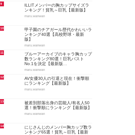
9
ILLITメンバーの胸カップサイズラ
ンキング！貧乳～巨乳【最新版】
maru.wanwan
10
甲子園のチアガール歴代かわいいラ
ンキング40選【高校野球・最新
版】
maru.wanwan
11
ブルーアーカイブのキャラ胸カップ
数ランキング80選！巨乳バスト
No.1を決定【最新版…
maru.wanwan
12
AV女優30人の引退と現在！衝撃順
にランキング【最新版】
maru.wanwan
13
被差別部落出身の芸能人/有名人50
選！衝撃順にランキング【最新版】
maru.wanwan
14
にじさんじのメンバー胸カップ数ラ
ンキング65選！貧乳～巨乳【最新