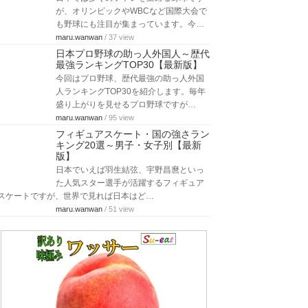
が、オリンピックやWBCなど国際大会で
も野球にも注目が集まっています。今…
maru.wanwan
/ 37 view
日本プロ野球の助っ人外国人～歴代
最強ランキングTOP30【最新版】
今回はプロ野球、歴代最強の助っ人外国
人ランキングTOP30を紹介します。毎年
盛り上がりを見せるプロ野球ですが…
maru.wanwan
/ 95 view
フィギュアスケート・国の強さラン
キング20選～男子・女子別【最新
版】
日本でいえば羽生結弦、宇野昌麿といっ
た人気スター選手が活躍するフィギュア
スケートですが、世界で見れば日本はど…
maru.wanwan
/ 51 view