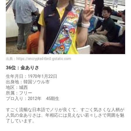
出典：
https://encrypted-tbn0.gstatic.com
36位：金ありさ
生年月日：1970年1月22日
出身地：韓国ソウル市
地区：城西
所属：フリー
プロ入り：2012年 45期生
すごく流暢な日本語でノリが良くて、すごく気さくな人柄が
人気の金ありさは、年相応には見えない若々しさで周囲を魅
了しています。