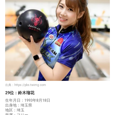
出典：
https://pbs.twimg.com
29位：鈴木瑠花
生年月日：1993年8月18日
出身地：埼玉県
地区：埼玉
所属：フリー