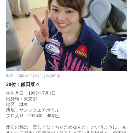
出典：
https://img-cdn.jg.jugem.jp
38位：飯田菜々
生年月日：1993年7月1日
出身地：東京都
地区：城東
所属：サンスクエアボウル
プロ入り：2015年 48期生
座右の銘は「楽しくなくちゃだめなんだ」というように、見
るからに明るい雰囲気が人気となっている飯田菜々。今後が