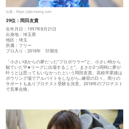
出典：
https://pbs.twimg.com
39位：岡田友貴
生年月日：1997年8月21日
出身地：埼玉県
地区：埼玉
所属：フリー
プロ入り：2018年 51期生
「小さい頃からの夢だった”プロボウラー”と、小さい時から
観ていた”P★リーグに出場すること”。まさか2つ同時に夢が
叶うとは思ってもいなかったという岡田友貴。高校卒業後は
ボウリング場でアルバイトをしながら､練習の日々。周りの
サポートもありプロテスト受験を決意。2018年のプロテスト
で見事合格。