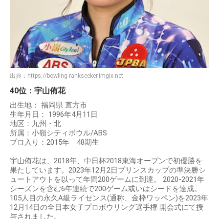
出典：
https://bowling-rankseeker.imgix.net
40位：宇山侑花
出生地： 福岡県 直方市
生年月日： 1996年4月11日
地区：九州・北
所属：小嶺シティボウル/ABS
プロ入り：2015年 48期生
宇山侑花は、2018年、中日杯2018東海オープンで初優勝を
果たしています。2023年12月2日プリンスカップの準決勝シ
ュートアウトを以って年間200ゲームに到達。 2020-2021年
シーズンを含む6年連続で200ゲーム或いはシードを達成。
105人目の永久A級ライセンス(通称、金枠ワッペン)を2023年
12月14日の全日本女子プロボウリング選手権 開会式にて授
与されました。