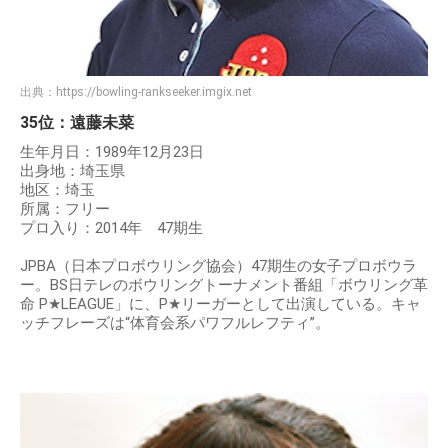
出典：
https://bowling-rankseeker.imgix.net
35位：遠藤未菜
生年月日：1989年12月23日
出身地：埼玉県
地区：埼玉
所属：フリー
プロ入り：2014年 47期生
JPBA（日本プロボウリング協会）47期生の女子プロボウラ
ー。BS日テレのボウリングトーナメント番組「ボウリング革
命 P★LEAGUE」に、P★リーガーとして出演している。キャ
ッチフレーズは“体育会系パワフルレフティ”。