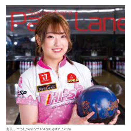
出典：
https://encrypted-tbn0.gstatic.com