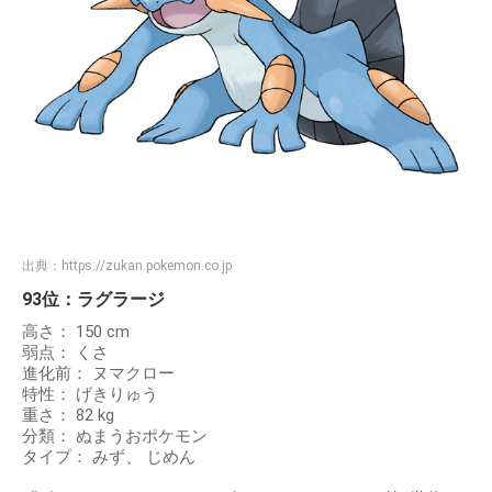
出典：
https://zukan.pokemon.co.jp
93位：ラグラージ
高さ： 150 cm
弱点： くさ
進化前： ヌマクロー
特性： げきりゅう
重さ： 82 kg
分類： ぬまうおポケモン
タイプ： みず、 じめん