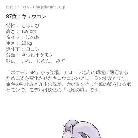
出典：
https://zukan.pokemon.co.jp
87位：キュウコン
特性： もらいび
高さ： 109 cm
タイプ： ほのお
重さ： 20 kg
進化前： ロコン
分類： きつねポケモン
弱点： いわ、 じめん、 みず
「ポケモンSM」から登場。アローラ地方の環境に適応する
ために姿を変化させたキュウコンのアローラのすがたです。
金色の毛並みと九本の尻尾、赤い眼を持った狐の姿を取るポ
ケモンで、モデルは妖怪の「九尾の狐」です。