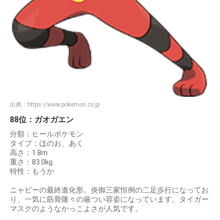
出典：
https://www.pokemon.co.jp
88位：ガオガエン
分類：ヒールポケモン
タイプ：ほのお、あく
高さ：1.8m
重さ：83.0kg
特性：もうか
ニャビーの最終進化形。炎御三家恒例の二足歩行になってお
り、一気に筋骨隆々の厳つい容姿になっています。タイガー
マスクのようなかっこよさが人気です。