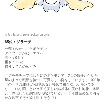
出典：
https://zukan.pokemon.co.jp
85位：ジラーチ
分類：ねがいごとポケモン
タイプ：はがね、エスパー
高さ：0.3m
重さ：1.1kg
特性：てんのめぐみ
七夕をモチーフにした幻のポケモンで、3つの短冊が付いた
星のような頭部を持つ、可愛らしい姿をしています。1000年
間のうち7日間しか目覚めない極めて稀少なポケモンであ
り、「眠り繭」という固く美しい結晶体に覆われ地脈・水脈
と一体化した状態で眠り続けているが、千年彗星の光と清ら
かな歌声でその姿を現すそうです。