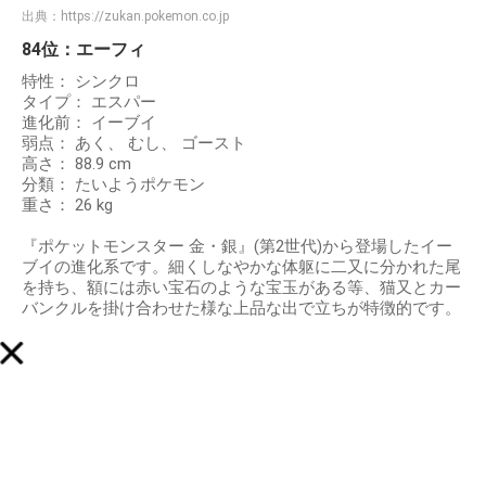
出典：
https://zukan.pokemon.co.jp
84位：エーフィ
特性： シンクロ
タイプ： エスパー
進化前： イーブイ
弱点： あく、 むし、 ゴースト
高さ： 88.9 cm
分類： たいようポケモン
重さ： 26 kg
『ポケットモンスター 金・銀』(第2世代)から登場したイー
ブイの進化系です。細くしなやかな体躯に二又に分かれた尾
を持ち、額には赤い宝石のような宝玉がある等、猫又とカー
バンクルを掛け合わせた様な上品な出で立ちが特徴的です。