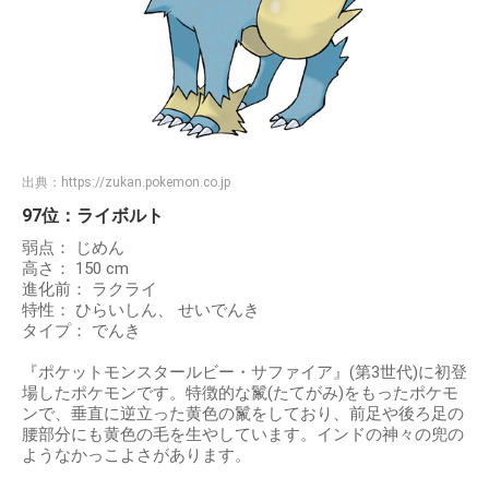
出典：
https://zukan.pokemon.co.jp
97位：ライボルト
弱点： じめん
高さ： 150 cm
進化前： ラクライ
特性： ひらいしん、 せいでんき
タイプ： でんき
『ポケットモンスタールビー・サファイア』(第3世代)に初登
場したポケモンです。特徴的な鬣(たてがみ)をもったポケモ
ンで、垂直に逆立った黄色の鬣をしており、前足や後ろ足の
腰部分にも黄色の毛を生やしています。インドの神々の兜の
ようなかっこよさがあります。