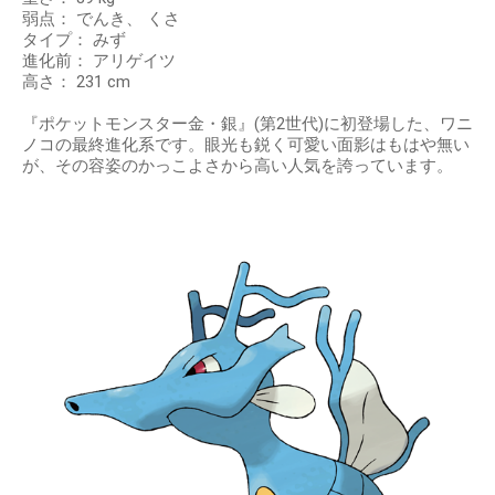
弱点： でんき、 くさ
タイプ： みず
進化前： アリゲイツ
高さ： 231 cm
『ポケットモンスター金・銀』(第2世代)に初登場した、ワニ
ノコの最終進化系です。眼光も鋭く可愛い面影はもはや無い
が、その容姿のかっこよさから高い人気を誇っています。