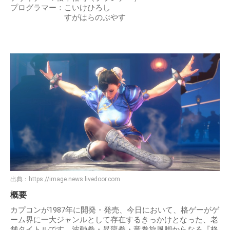
プログラマー：こいけひろし
すがはらのぶやす
出典：
https://image.news.livedoor.com
概要
カプコンが1987年に開発・発売、今日において、格ゲーがゲ
ーム界に一大ジャンルとして存在するきっかけとなった、老
舗タイトルです。波動拳・昇龍拳・竜巻旋風脚からなる『格