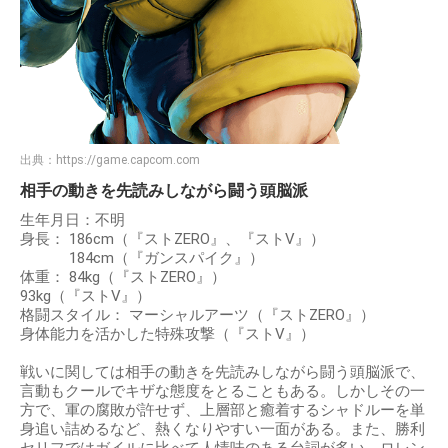
出典：
https://game.capcom.com
相手の動きを先読みしながら闘う頭脳派
生年月日：不明
身長： 186cm（『ストZERO』、『ストV』）
184cm（『ガンスパイク』）
体重： 84kg（『ストZERO』）
93kg（『ストV』）
格闘スタイル： マーシャルアーツ（『ストZERO』）
身体能力を活かした特殊攻撃（『ストV』）
戦いに関しては相手の動きを先読みしながら闘う頭脳派で、
言動もクールでキザな態度をとることもある。しかしその一
方で、軍の腐敗が許せず、上層部と癒着するシャドルーを単
身追い詰めるなど、熱くなりやすい一面がある。また、勝利
セリフではガイルに比べて人情味のある台詞が多い。ロレン