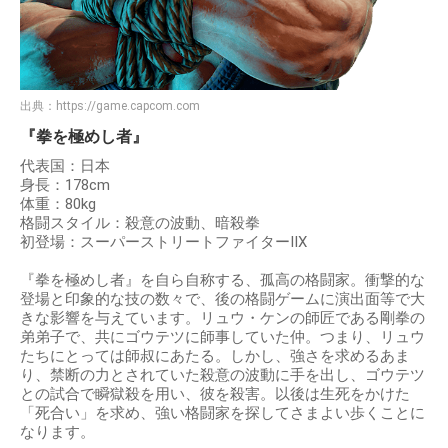
出典：
https://game.capcom.com
『拳を極めし者』
代表国：日本
身長：178cm
体重：80kg
格闘スタイル：殺意の波動、暗殺拳
初登場：スーパーストリートファイターIIX
『拳を極めし者』を自ら自称する、孤高の格闘家。衝撃的な
登場と印象的な技の数々で、後の格闘ゲームに演出面等で大
きな影響を与えています。リュウ・ケンの師匠である剛拳の
弟弟子で、共にゴウテツに師事していた仲。つまり、リュウ
たちにとっては師叔にあたる。しかし、強さを求めるあま
り、禁断の力とされていた殺意の波動に手を出し、ゴウテツ
との試合で瞬獄殺を用い、彼を殺害。以後は生死をかけた
「死合い」を求め、強い格闘家を探してさまよい歩くことに
なります。