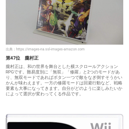
出典：
https://images-na.ssl-images-amazon.com
第47位 朧村正
朧村正は、和の世界を舞台とした横スクロールアクション
RPGです。難易度別に「無双」「修羅」と2つのモードがあ
り、無双モードであればボタン一つで敵をなぎ倒すそうかい
かんが味わえます。一方の修羅モードは回避行動など、戦略
要素も大事になってきます。自分がどのように楽しみたいか
によって選択が変わってくる作品です。