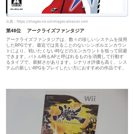
出典：
https://images-na.ssl-images-amazon.com
第48位 アークライズファンタジア
アークライズファンタジアは、数々の珍しいシステムを採用
したRPGです。最近では見ることのないシンボルエンカウン
トにより、戦いたくない時などのエンカウントを狙って回避
できます。バトル時もAPと呼ばれるものを消費して行動す
るタイプで、新鮮さがあります。シナリオ評価も高く、シス
テムの新しいRPGをプレイしたい方におすすめの作品です。