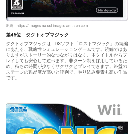
出典：
https://images-na.ssl-images-amazon.com
第46位 タクトオブマジック
タクトオブマジックは、DSソフト「ロストマジック」の続編
にあたる、戦略性シミュレーションゲームです。続編ではあ
りますがストーリー的なつながりはなく、本タイトルからプ
レイしても安心して遊べます。非ターン制を採用しているた
め、待ちの時間が少なくサクサクとプレイできます。終盤の
ステージの難易度が高いと評判で、やり込み要素も高い作品
です。