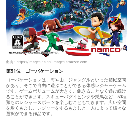
出典：
https://images-na.ssl-images-amazon.com
第51位 ゴーバケーション
ゴーバケーションは、海や山、ジャングルといった箱庭空間
があり、そこで自由に遊ぶことができる体感レジャーゲーム
です。ゲームボリュームが大きく、飽きることなく遊び続け
ることができます。スキューバダイビングや乗馬など、50種
類ものレジャースポーツを楽しむこともできます。広い空間
を歩くもよし、レジャーをするもよしと、人によって様々な
選択ができる作品です。