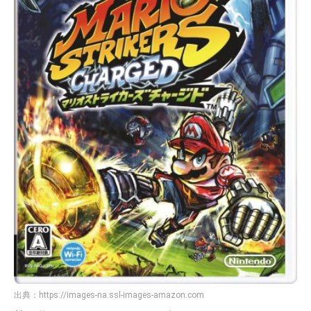
出典：
https://images-na.ssl-images-amazon.com