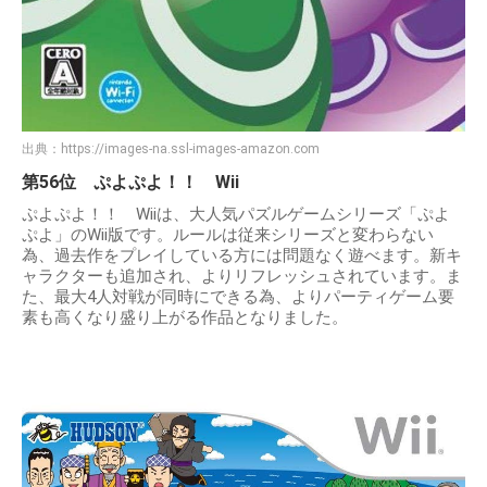
出典：
https://images-na.ssl-images-amazon.com
第56位 ぷよぷよ！！ Wii
ぷよぷよ！！ Wiiは、大人気パズルゲームシリーズ「ぷよ
ぷよ」のWii版です。ルールは従来シリーズと変わらない
為、過去作をプレイしている方には問題なく遊べます。新キ
ャラクターも追加され、よりリフレッシュされています。ま
た、最大4人対戦が同時にできる為、よりパーティゲーム要
素も高くなり盛り上がる作品となりました。