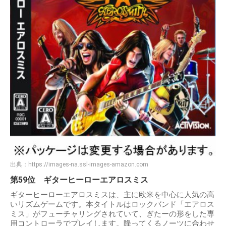
出典：
https://images-na.ssl-images-amazon.com
第59位 ギターヒーローエアロスミス
ギターヒーローエアロスミスは、主に欧米を中心に人気の高
いリズムゲームです。本タイトルはロックバンド「エアロス
ミス」がフューチャリングされていて、ぎたーの形をした専
用コントローラでプレイします。降ってくるノーツに合わせ