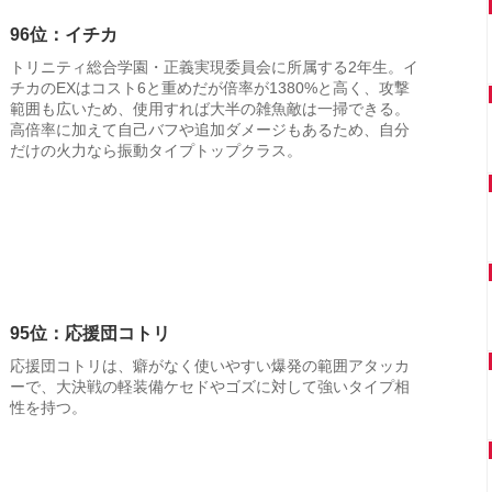
96位：イチカ
トリニティ総合学園・正義実現委員会に所属する2年生。イ
チカのEXはコスト6と重めだが倍率が1380%と高く、攻撃
範囲も広いため、使用すれば大半の雑魚敵は一掃できる。
高倍率に加えて自己バフや追加ダメージもあるため、自分
だけの火力なら振動タイプトップクラス。
95位：応援団コトリ
応援団コトリは、癖がなく使いやすい爆発の範囲アタッカ
ーで、大決戦の軽装備ケセドやゴズに対して強いタイプ相
性を持つ。