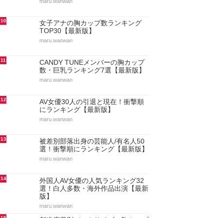
maru.wanwan
10
女子アナの胸カップ数ランキング
TOP30【最新版】
maru.wanwan
11
CANDY TUNEメンバーの胸カップ
数・巨乳ランキング7選【最新版】
maru.wanwan
12
AV女優30人の引退と現在！衝撃順
にランキング【最新版】
maru.wanwan
13
被差別部落出身の芸能人/有名人50
選！衝撃順にランキング【最新版】
maru.wanwan
14
外国人AV女優の人気ランキング32
選！白人多数・海外作品出演【最新
版】
maru.wanwan
15