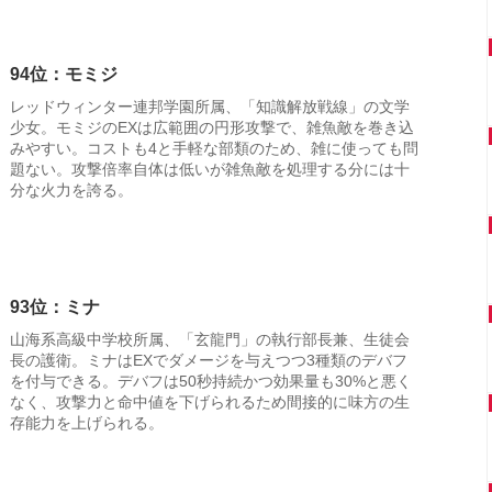
94位：モミジ
レッドウィンター連邦学園所属、「知識解放戦線」の文学
少女。モミジのEXは広範囲の円形攻撃で、雑魚敵を巻き込
みやすい。コストも4と手軽な部類のため、雑に使っても問
題ない。攻撃倍率自体は低いが雑魚敵を処理する分には十
分な火力を誇る。
93位：ミナ
山海系高級中学校所属、「玄龍門」の執行部長兼、生徒会
長の護衛。ミナはEXでダメージを与えつつ3種類のデバフ
を付与できる。デバフは50秒持続かつ効果量も30%と悪く
なく、攻撃力と命中値を下げられるため間接的に味方の生
存能力を上げられる。