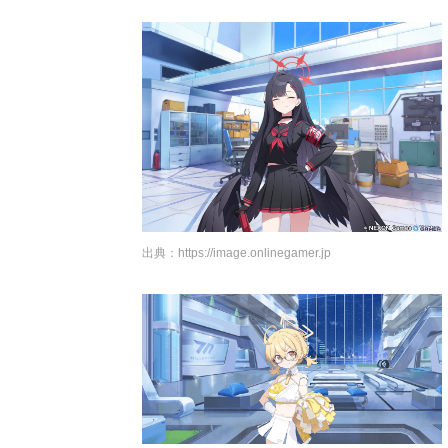
出典：
https://image.onlinegamer.jp