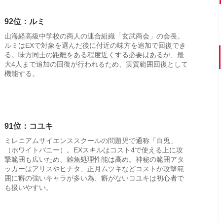
92位：ルミ
山海経高級中学校の商人の連合組織「玄武商会」の会長。
ルミはEXで対象を選んだ後に付近の味方を追加で回復でき
る。味方同士の距離をある程度近くする必要はあるが、最
大4人まで追加の回復が行われるため、実質範囲回復として
機能する。
91位：コユキ
ミレニアムサイエンススクールの問題児で通称「白兎」
（ホワイトバニー）。EXスキルはコスト4で使える上に攻
撃範囲も広いため、雑魚処理性能は高め。神秘の範囲アタ
ッカーはアリスやヒナタ、正月ムツキなどコストか攻撃範
囲に癖の強いキャラが多い為、癖がないコユキは初心者で
も扱いやすい。