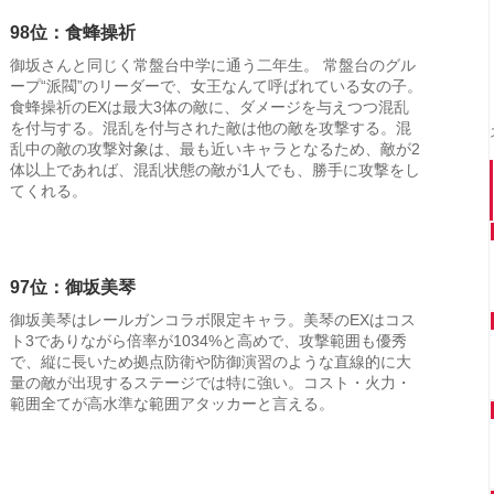
98位：食蜂操祈
御坂さんと同じく常盤台中学に通う二年生。 常盤台のグル
ープ“派閥”のリーダーで、女王なんて呼ばれている女の子。
食蜂操祈のEXは最大3体の敵に、ダメージを与えつつ混乱
を付与する。混乱を付与された敵は他の敵を攻撃する。混
乱中の敵の攻撃対象は、最も近いキャラとなるため、敵が2
体以上であれば、混乱状態の敵が1人でも、勝手に攻撃をし
てくれる。
97位：御坂美琴
御坂美琴はレールガンコラボ限定キャラ。美琴のEXはコス
ト3でありながら倍率が1034%と高めで、攻撃範囲も優秀
で、縦に長いため拠点防衛や防御演習のような直線的に大
量の敵が出現するステージでは特に強い。コスト・火力・
範囲全てが高水準な範囲アタッカーと言える。