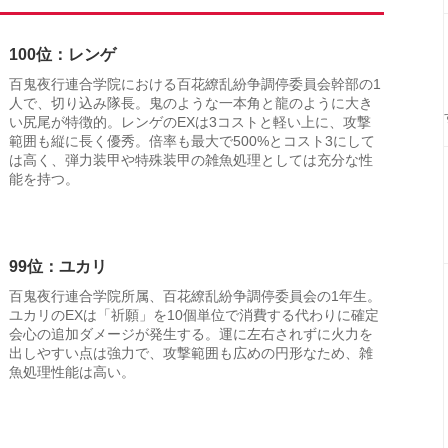
100位：レンゲ
百鬼夜行連合学院における百花繚乱紛争調停委員会幹部の1
人で、切り込み隊長。鬼のような一本角と龍のように大き
い尻尾が特徴的。レンゲのEXは3コストと軽い上に、攻撃
範囲も縦に長く優秀。倍率も最大で500%とコスト3にして
は高く、弾力装甲や特殊装甲の雑魚処理としては充分な性
能を持つ。
99位：ユカリ
百鬼夜行連合学院所属、百花繚乱紛争調停委員会の1年生。
ユカリのEXは「祈願」を10個単位で消費する代わりに確定
会心の追加ダメージが発生する。運に左右されずに火力を
出しやすい点は強力で、攻撃範囲も広めの円形なため、雑
魚処理性能は高い。