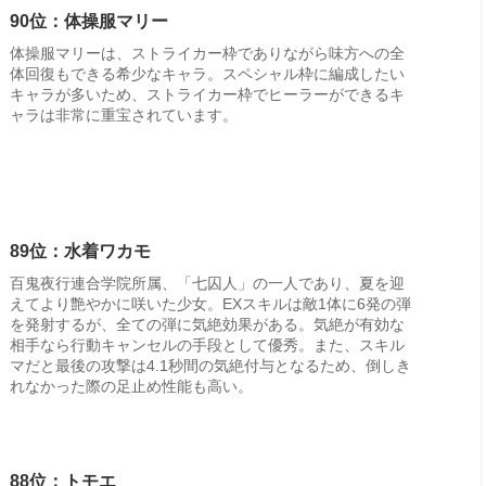
90位：体操服マリー
体操服マリーは、ストライカー枠でありながら味方への全
体回復もできる希少なキャラ。スペシャル枠に編成したい
キャラが多いため、ストライカー枠でヒーラーができるキ
ャラは非常に重宝されています。
89位：水着ワカモ
百鬼夜行連合学院所属、「七囚人」の一人であり、夏を迎
えてより艶やかに咲いた少女。EXスキルは敵1体に6発の弾
を発射するが、全ての弾に気絶効果がある。気絶が有効な
相手なら行動キャンセルの手段として優秀。また、スキル
マだと最後の攻撃は4.1秒間の気絶付与となるため、倒しき
れなかった際の足止め性能も高い。
88位：トモエ