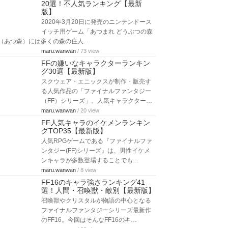
20選！不人気ランキング【最新
版】
2020年3月20日に発売のニンテンドース
イッチ用ゲーム「あつまれ どうぶつの森
（あつ森）には多くの森の住人…
maru.wanwan
/ 73 view
FFの嫌いなキャラクターランキン
グ30選【最新版】
スクウェア・エニックスが制作・販売す
る人気作品の「ファイナルファンタジー
（FF）シリーズ」。人気キャラクター…
maru.wanwan
/ 20 view
FF人気キャラのイケメンランキン
グTOP35【最新版】
人気RPGゲームである『ファイナルファ
ンタジー(FF)シリーズ』は、男性イケメ
ンキャラが多数登場することでも…
maru.wanwan
/ 8 view
FF16のキャラ強さランキング41
選！人間・召喚獣・敵別【最新版】
召喚獣やクリスタルが物語の中心となる
ファイナルファンタジーシリーズ最新作
のFF16。今回はそんなFF16のキ…