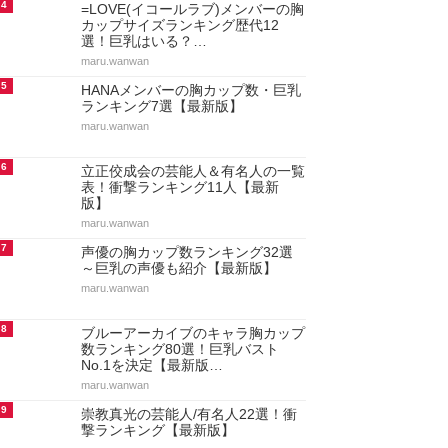
4
=LOVE(イコールラブ)メンバーの胸
カップサイズランキング歴代12
選！巨乳はいる？…
maru.wanwan
5
HANAメンバーの胸カップ数・巨乳
ランキング7選【最新版】
maru.wanwan
6
立正佼成会の芸能人＆有名人の一覧
表！衝撃ランキング11人【最新
版】
maru.wanwan
7
声優の胸カップ数ランキング32選
～巨乳の声優も紹介【最新版】
maru.wanwan
8
ブルーアーカイブのキャラ胸カップ
数ランキング80選！巨乳バスト
No.1を決定【最新版…
maru.wanwan
9
崇教真光の芸能人/有名人22選！衝
撃ランキング【最新版】