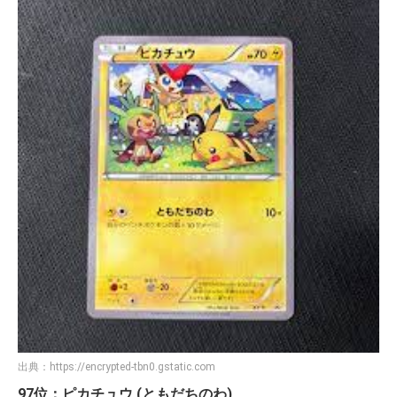
出典：
https://encrypted-tbn0.gstatic.com
97位：ピカチュウ (ともだちのわ)