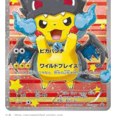
出典：
https://encrypted-tbn0.gstatic.com