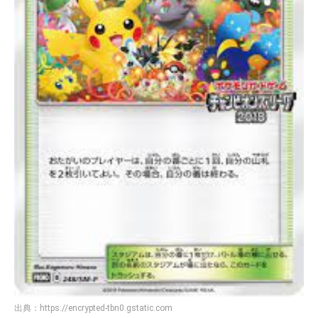
出典：
https://encrypted-tbn0.gstatic.com