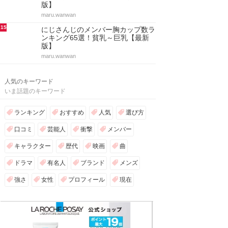
版】
maru.wanwan
15
にじさんじのメンバー胸カップ数ラ
ンキング65選！貧乳～巨乳【最新
版】
maru.wanwan
人気のキーワード
いま話題のキーワード
ランキング
おすすめ
人気
選び方
口コミ
芸能人
衝撃
メンバー
キャラクター
歴代
映画
曲
ドラマ
有名人
ブランド
メンズ
強さ
女性
プロフィール
現在