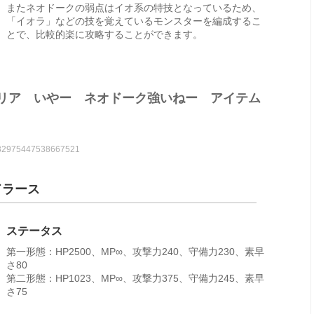
またネオドークの弱点はイオ系の特技となっているため、
「イオラ」などの技を覚えているモンスターを編成するこ
とで、比較的楽に攻略することができます。
リア いやー ネオドーク強いねー アイテム
s/432975447538667521
ドラース
ステータス
第一形態：HP2500、MP∞、攻撃力240、守備力230、素早
さ80
第二形態：HP1023、MP∞、攻撃力375、守備力245、素早
さ75