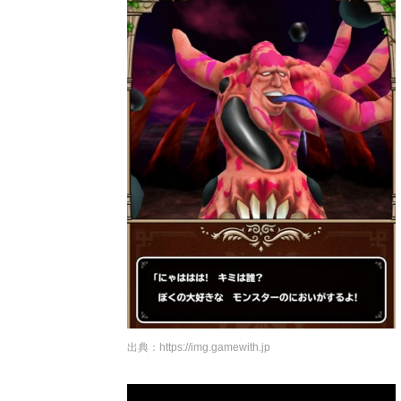
出典：
https://img.gamewith.jp