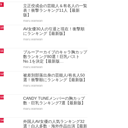
9
立正佼成会の芸能人＆有名人の一覧
表！衝撃ランキング11人【最新
版】
maru.wanwan
10
AV女優30人の引退と現在！衝撃順
にランキング【最新版】
maru.wanwan
11
ブルーアーカイブのキャラ胸カップ
数ランキング80選！巨乳バスト
No.1を決定【最新版…
maru.wanwan
12
被差別部落出身の芸能人/有名人50
選！衝撃順にランキング【最新版】
maru.wanwan
13
CANDY TUNEメンバーの胸カップ
数・巨乳ランキング7選【最新版】
maru.wanwan
14
外国人AV女優の人気ランキング32
選！白人多数・海外作品出演【最新