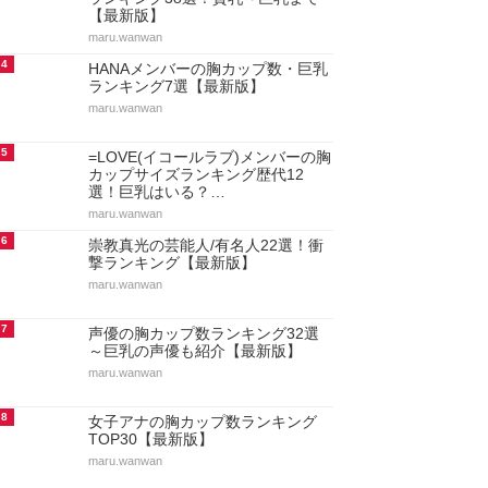
【最新版】
maru.wanwan
4
HANAメンバーの胸カップ数・巨乳
ランキング7選【最新版】
maru.wanwan
5
=LOVE(イコールラブ)メンバーの胸
カップサイズランキング歴代12
選！巨乳はいる？…
maru.wanwan
6
崇教真光の芸能人/有名人22選！衝
撃ランキング【最新版】
maru.wanwan
7
声優の胸カップ数ランキング32選
～巨乳の声優も紹介【最新版】
maru.wanwan
8
女子アナの胸カップ数ランキング
TOP30【最新版】
maru.wanwan