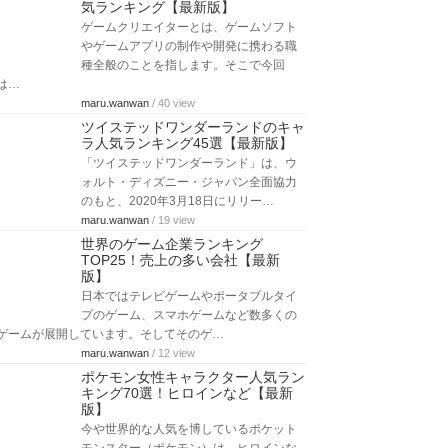
気ランキング【最新版】
ゲームクリエイターとは、ゲームソフト
やゲームアプリの制作や開発に携わる職
種全般のことを指します。そこで今回
は…
maru.wanwan
/ 40 view
ツイステッドワンダーランドのキャ
ラ人気ランキング45選【最新版】
「ツイステッドワンダーランド」は、ウ
ォルト・ディズニー・ジャパン全面協力
のもと、2020年3月18日にリリー…
maru.wanwan
/ 19 view
世界のゲーム企業ランキング
TOP25！売上の多い会社【最新
版】
日本ではテレビゲームやポータブルタイ
プのゲーム、スマホゲームなど数多くの
ゲームが展開しています。そしてそのゲ…
maru.wanwan
/ 12 view
ポケモン女性キャラクター人気ラン
キング70選！ヒロインなど【最新
版】
今や世界的な人気を博しているポケット