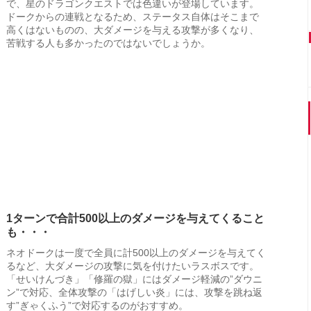
で、星のドラゴンクエストでは色違いが登場しています。
ドークからの連戦となるため、ステータス自体はそこまで
高くはないものの、大ダメージを与える攻撃が多くなり、
苦戦する人も多かったのではないでしょうか。
1ターンで合計500以上のダメージを与えてくること
も・・・
ネオドークは一度で全員に計500以上のダメージを与えてく
るなど、大ダメージの攻撃に気を付けたいラスボスです。
「せいけんづき」「修羅の獄」にはダメージ軽減の”ダウニ
ン”で対応、全体攻撃の「はげしい炎」には、攻撃を跳ね返
す”ぎゃくふう”で対応するのがおすすめ。