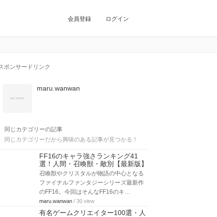
会員登録
ログイン
スポンサードリンク
maru.wanwan
同じカテゴリーの記事
同じカテゴリーだから興味のある記事が見つかる！
FF16のキャラ強さランキング41
選！人間・召喚獣・敵別【最新版】
召喚獣やクリスタルが物語の中心となる
ファイナルファンタジーシリーズ最新作
のFF16。今回はそんなFF16のキ…
maru.wanwan
/ 30 view
有名ゲームクリエイター100選・人