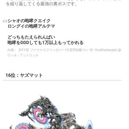
を繰り返してくる最強の裏ボスです。
シャオの咆哮クエイク
ロングイの咆哮アルテマ
どっちもたえられんばい
咆哮をDDDしても1万以上もってかれる
出典：
【FF13】ファイナルファンタジー13 質問攻略スレ 45 - finalfantasyxiii @
ウィキ - アットウィキ
16位：ヤズマット