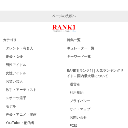
ページの先頭へ
カテゴリ
特集一覧
タレント・有名人
キュレーター一覧
俳優・女優
キーワード一覧
男性アイドル
RANK1[ランク1]｜人気ランキングサ
女性アイドル
イト～国内最大級について
お笑い芸人
運営者
歌手・アーティスト
利用規約
スポーツ選手
プライバシー
モデル
サイトマップ
声優・アニメ・漫画
お問い合せ
YouTuber・配信者
PC版