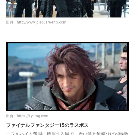
出典：
http://www.jp.square-enix.com
出典：
https://i.ytimg.com
ファイナルファンタジー15のラスボス
ニフルハイム帝国に所属する男で、赤い髪と無精ひげが特徴