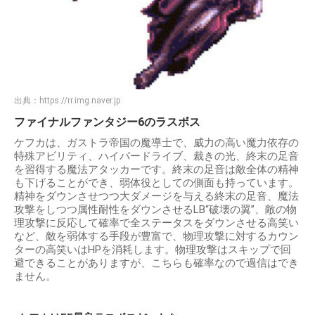
出典：
https://rr.img.naver.jp
ファイナルファンタジー6のラスボス
ケフカは、ガストラ帝国の魔導士で、威力の高い魔力依存の
特殊アビリティ、ハイパードライブ、裁きの光、終末の足音
を習得する魔法アタッカーです。終末の足音は敵全体の精神
も下げることができ、弱体役としての側面も持っています。
精神をダウンさせつつ大ダメージを与える終末の足音、魔法
攻撃をしつつ属性耐性をダウンさせるLB“破壊の翼”、敵の物
理攻撃に反応して確率で全ステータスをダウンさせる高笑い
など、敵を弱体する手段が豊富で、物理攻撃に対するカウン
ターの高笑いはHPを消耗します。物理攻撃はスキップで回
避できることがありますが、こちらも確率なので過信はでき
ません。