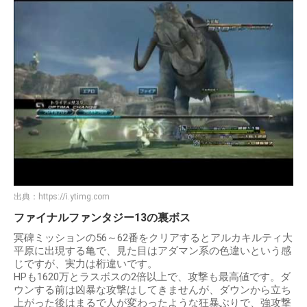
出典：
https://i.ytimg.com
ファイナルファンタジー13の裏ボス
冥碑ミッションの56～62番をクリアするとアルカキルティ大
平原に出現する亀で、見た目はアダマン系の色違いという感
じですが、実力は桁違いです。
HPも1620万とラスボスの2倍以上で、攻撃も最高値です。ダ
ウンする前は凶暴な攻撃はしてきませんが、ダウンから立ち
上がった後はまるで人が変わったような狂暴ぶりで、強攻撃