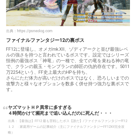
出典：
https://psneolog.com
ファイナルファンタジー12の裏ボス
FF12に登場し、オメガmk.XII、ゾディアークと並び最強レベ
ルの強さを持つと言われているボスです。設定ではシリーズ
恒例の最強ボス「神竜」の一種で、全ての竜を束ねる神の竜
で、クランの親玉・モンブランの師匠の仇的存在です。5011
万2254という、FF史上最大のHPを持ち、
さらにただ体力が高いだけのボスではなく、恐ろしいまでの
攻撃力と様々なオプションを数多く併せ持つ強力な裏ボスで
す。
ヤズマットＨＰ異常に多すぎる
４時間かけて瀕死まで追い込んだのに死んだ・・・
出典：
【最強は】FF12 最も苦戦したボス【誰だ】/ファイナルファンタジーff12
１２ : 家庭用ゲームの記事紹介（主にファイナルファンタジーFF12XII完全攻
略）