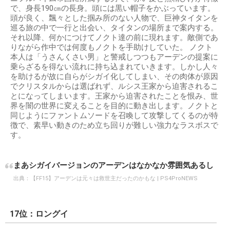
で、身長190㎝の長身。頭には黒い帽子をかぶっています。
頭が良く、飄々とした掴み所のない人物で、巨神タイタンを
巡る旅の中で一行と出会い、タイタンの場所まで案内する。
それ以降、何かにつけてノクト達の前に現れます。敵側であ
りながら作中では何度もノクトを手助けしていた。 ノクト
本人は「うさんくさい男」と警戒しつつもアーデンの提案に
乗らざるを得ない流れに持ち込まれていきます。しかし人々
を助けるが故に自らがシガイ化してしまい、その肉体が原因
でクリスタルからは選ばれず、ルシス王家から迫害されるこ
とになってしまいます。王家から迫害されたことを恨み、世
界を闇の世界に変えることを目的に動き出します。ノクトと
同じようにファントムソードを召喚して攻撃してくるのが特
徴で、素早い動きのため立ち回りが難しい強力なラスボスで
す。
まあシガイバージョンのアーデンはなかなか雰囲気あるし
出典：
【FF15】アーデンは元々は救世主だったのかもな | PS4ProNEWS
17位：ロングイ