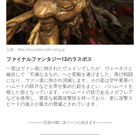
出典：
http://nicovideo.cdn.nimg.jp
ファイナルファンタジー12のラスボス
一度はヴァン達に倒されたヴェインでしたが、ヴェーネスと
融合して「不滅なるもの」へと変貌を遂げました。再び戦闘
になり、ヴァン達に倒され消滅します。その姿は空中要塞バ
ハムートの鉄片などを寄せ集めた鎧をまとい、バハムートを
模した形となっています。バハムートの技であるメガフレア
などを使用し、豊富な範囲攻撃技を持っており、更に攻撃ス
ピードの速さが最大の脅威とされています。
-----------------広告の後に次ページに続きます-----------------
----------------------------------------------------------------