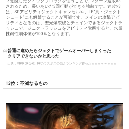
ィ覚醒したクイックブロックを使うことで、3ターン速攻×3
されるため、長いあいだ3回行動ができる強敵です。速攻×3
は、SPアビリティジェクトキャンセルや、LB“真・ジェクト
シュート”にも解禁することが可能です。メインの攻撃アビ
リティとなるのは、聖光爆裂破とチェインできるジェクトラ
ッシュで、ジェクトラッシュをアビリティ覚醒すると、水属
性耐性弱体値が100％となります。
普通に進めたらジェクトでゲームオーバーしまくった
クリアできないかと思った
出典：
VIPPERな俺 : FFのラスボスの強さランキング作ったｗｗｗｗｗｗｗｗ
13位：不滅なるもの