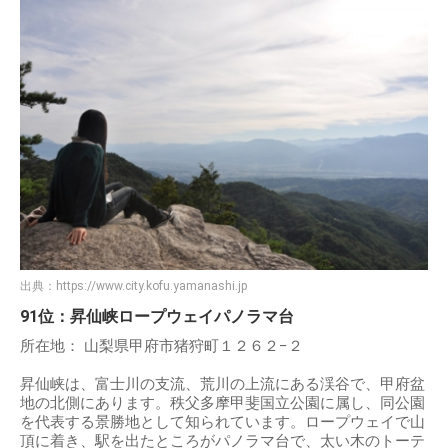
出典：
https://www.city.kofu.yamanashi.jp
91位：昇仙峡ロープウェイパノラマ台
所在地： 山梨県甲府市猪狩町１２６２−２
昇仙峡は、富士川の支流、荒川の上流にある渓谷で、甲府盆
地の北側にあります。秩父多摩甲斐国立公園に属し、同公園
を代表する景勝地として知られています。ロープウェイで山
頂に着き、駅を出たところがパノラマ台で、太い木のトーテ