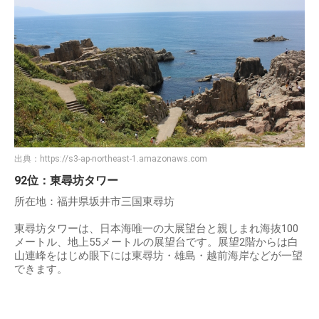
出典：
https://s3-ap-northeast-1.amazonaws.com
92位：東尋坊タワー
所在地：福井県坂井市三国東尋坊
東尋坊タワーは、日本海唯一の大展望台と親しまれ海抜100
メートル、地上55メートルの展望台です。展望2階からは白
山連峰をはじめ眼下には東尋坊・雄島・越前海岸などが一望
できます。