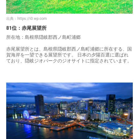
出典：
https://i0.wp.com
81位：赤尾展望所
所在地：島根県隠岐郡西ノ島町浦郷
赤尾展望所とは、島根県隠岐郡西ノ島町浦郷に所在する、国
賀海岸を一望できる展望所です。 日本の夕陽百選に選ばれ
ており、隠岐ジオパークのジオサイトに指定されています。