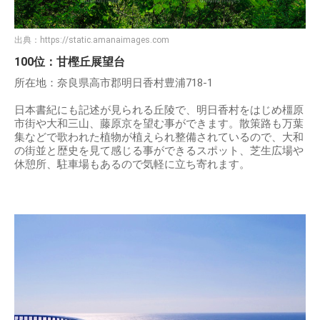
出典：
https://static.amanaimages.com
100位：甘樫丘展望台
所在地：奈良県高市郡明日香村豊浦718-1
日本書紀にも記述が見られる丘陵で、明日香村をはじめ橿原
市街や大和三山、藤原京を望む事ができます。散策路も万葉
集などで歌われた植物が植えられ整備されているので、大和
の街並と歴史を見て感じる事ができるスポット、芝生広場や
休憩所、駐車場もあるので気軽に立ち寄れます。