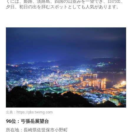
くには、姫路、淡路島、四国の山並みを一望でき、日の出、
夕日、初日の出を拝むスポットとしても人気があります。
出典：
https://pbs.twimg.com
96位：弓張岳展望台
所在地：長崎県佐世保市小野町