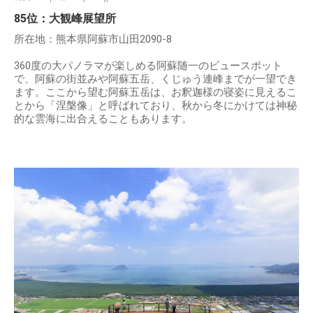
85位：大観峰展望所
所在地：熊本県阿蘇市山田2090-8
360度の大パノラマが楽しめる阿蘇随一のビュースポット
で、阿蘇の街並みや阿蘇五岳、くじゅう連峰までが一望でき
ます。ここから望む阿蘇五岳は、お釈迦様の寝姿に見えるこ
とから「涅槃像」と呼ばれており、秋から冬にかけては神秘
的な雲海に出合えることもあります。