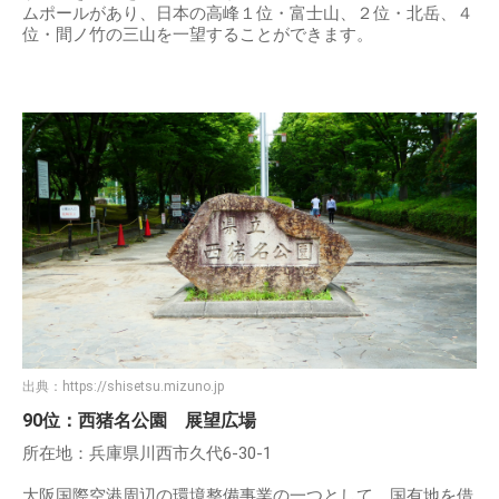
ムポールがあり、日本の高峰１位・富士山、２位・北岳、４
位・間ノ竹の三山を一望することができます。
出典：
https://shisetsu.mizuno.jp
90位：西猪名公園 展望広場
所在地：兵庫県川西市久代6-30-1
大阪国際空港周辺の環境整備事業の一つとして、国有地を借