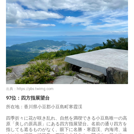
出典：
https://pbs.twimg.com
97位：四方指展望台
所在地：香川県小豆郡小豆島町寒霞渓
四季折々に花が咲き乱れ、自然を満喫できる小豆島唯一の高
原「美しの原高原」にある四方指展望台。名前の通り四方を
指しても遮るものがなく、眼下に名勝・寒霞渓、内海湾、遠