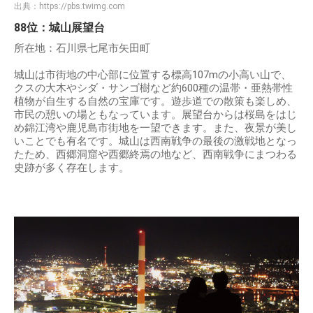
出典：
https://pbs.twimg.com
88位：城山展望台
所在地：石川県七尾市矢田町
城山は市街地の中心部に位置する標高107mの小高い山で、
クスの大木やシダ・サンゴ樹など約600種の温帯・亜熱帯性
植物が自生する自然の宝庫です。遊歩道での散策も楽しめ、
市民の憩いの場ともなっています。展望台からは桜島をはじ
め錦江湾や鹿児島市街地を一望できます。また、夜景が美し
いことでも有名です。城山は西南戦争の最後の激戦地となっ
たため、西郷洞窟や西郷終焉の地など、西南戦争にまつわる
史跡が多く存在します。