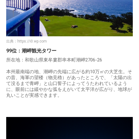
出典：
https://i0.wp.com
99位：潮岬観光タワー
所在地：和歌山県東牟婁郡串本町潮岬2706-26
本州最南端の地、潮岬の先端に広がる約10万㎡の大芝生。そ
の昔、海軍の望楼（物見櫓）があったところで、「太陽の出
て没るまで青岬」と山口誓子によってうたわれているよう
に、眼前には緩やかな弧をえがいて太平洋が広がり、地球が
丸いことが実感できます。