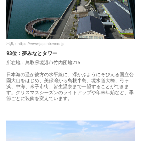
出典：
https://www.japantowers.jp
93位：夢みなとタワー
所在地：鳥取県境港市竹内団地215
日本海の遥か彼方の水平線に、浮かぶようにそびえる国立公
園大山をはじめ、美保湾から島根半島、境水道大橋、弓ヶ
浜、中海、米子市街、皆生温泉まで一望することができま
す。クリスマスシーズンのライトアップや年末年始など、季
節ごとに装飾を変えています。