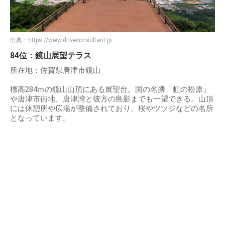
出典：
https://www.driveconsultant.jp
84位：鏡山展望テラス
所在地：佐賀県唐津市鏡山
標高284ｍの鏡山山頂にある展望台。国の名勝「虹の松原」
や唐津市街地、唐津湾と彼方の島影までも一望できる。山頂
には休憩所や広場が整備されており、桜やツツジなどの名所
となっています。