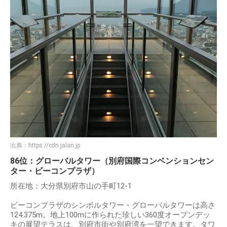
出典：
https://cdn.jalan.jp
86位：グローバルタワー（別府国際コンベンションセン
ター・ビーコンプラザ）
所在地：大分県別府市山の手町12-1
ビーコンプラザのシンボルタワー・グローバルタワーは高さ
124.375m。地上100mに作られた珍しい360度オープンデッ
キの展望テラスは、別府市街や別府湾を一望できます。タワ