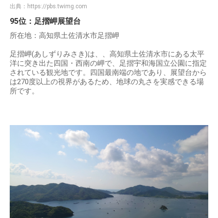
出典：
https://pbs.twimg.com
95位：足摺岬展望台
所在地：高知県土佐清水市足摺岬
足摺岬(あしずりみさき)は、、高知県土佐清水市にある太平
洋に突き出た四国・西南の岬で、足摺宇和海国立公園に指定
されている観光地です。四国最南端の地であり、展望台から
は270度以上の視界があるため、地球の丸さを実感できる場
所です。