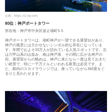
出典：
https://i2.wp.com
80位：神戸ポートタワー
所在地：神戸市中央区波止場町5-5
神戸ポートタワーは、港町神戸が一望できる展望台があり、
神戸の風景には欠かせないシンボル的な存在になっていま
す。年間でおよそ35万人が訪れている人気スポットです。北
は六甲山系の山並み、南は神戸港、その間に広がる神戸の
街。展望室からの眺めは、神戸に来たなら一度は見ておきた
い絶景で、特に一千万ドルといわれる夜景は必見です。ま
た、館内のスカイラウンジでは、座っていながら360度をぐ
るりと見わたせます。