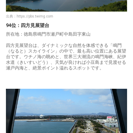
出典：
https://pbs.twimg.com
94位：四方見展望台
所在地：徳島県鳴門市瀬戸町中島田字東山
四方見展望台は、ダイナミックな自然を体感できる「鳴門
（なると）スカイライン」の中で、最も高い位置にある展望
台です。ウチノ海の眺めと、世界三大潮流の鳴門海峡、紀伊
水道（きいすいどう）、天気が良ければ小豆島まで見渡せる
瀬戸内海と、絶景ポイント溢れるスポットです。