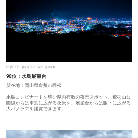
出典：
https://pbs.twimg.com
98位：水島展望台
所在地：岡山県倉敷市呼松
水島コンビナートを望む県内有数の夜景スポット。鷲羽山公
園線からは車窓に広がる夜景を、展望台からは眼下に広がる
大パノラマを鑑賞できます。