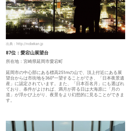
出典：
http://nobekan.jp
87位：愛宕山展望台
所在地：宮崎県延岡市愛宕町
延岡市の中心部にある標高251mの山で、頂上付近にある展
望台からは市街地を360°一望することができ、「日本夜景遺
産」に認定されています。また、「日本百名月」にも選ばれ
ており、条件がよければ、満月が昇る日は大海原に「月の
道」が浮かび上がり、夜景をより幻想的に見ることができま
す。