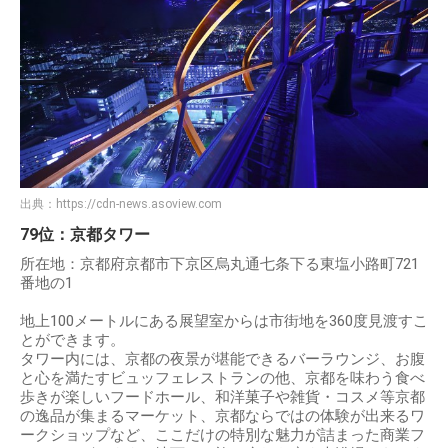
出典：
https://cdn-news.asoview.com
79位：京都タワー
所在地：京都府京都市下京区烏丸通七条下る東塩小路町721
番地の1
地上100メートルにある展望室からは市街地を360度見渡すこ
とができます。
タワー内には、京都の夜景が堪能できるバーラウンジ、お腹
と心を満たすビュッフェレストランの他、京都を味わう食べ
歩きが楽しいフードホール、和洋菓子や雑貨・コスメ等京都
の逸品が集まるマーケット、京都ならではの体験が出来るワ
ークショップなど、ここだけの特別な魅力が詰まった商業フ