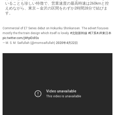
いることも珍しい特徴で、営業速度の最高時速は260kmと控
えめながら、東京～金沢の区間をわずか2時間28分で結びま
す。
Commercial of E7 Series debut on Hokuriku Shinkansen. The advert focuses
mostly the the train design which itself is lovely.
#北陸新幹線
#E7系
#JR東日本
pic.twitter.com/jWtpIDdISs
— M. S. M. Saifullah (@msmsaifullah)
2020年4月22日