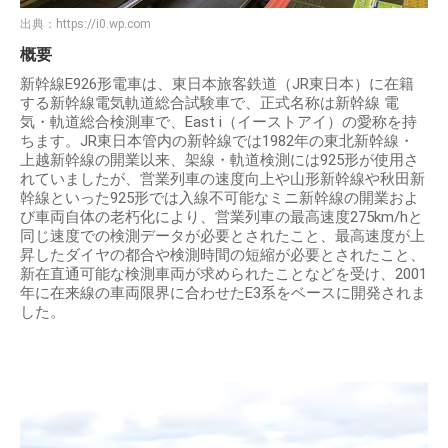
出典：
https://i0.wp.com
概要
新幹線E926形電車は、東日本旅客鉄道（JR東日本）に在籍
する新幹線電気軌道総合試験車で、正式名称は新幹線 電
気・軌道総合検測車で、East i（イーストアイ）の愛称を持
ちます。JR東日本管内の新幹線では1982年の東北新幹線・
上越新幹線の開業以来、架線・軌道検測には925形が使用さ
れていましたが、営業列車の速度向上や山形新幹線や秋田新
幹線といった925形では入線不可能なミニ新幹線の開業およ
び車両自体の老朽化により、営業列車の最高速度275km/hと
同じ速度での検測データが必要とされたこと、最高速度が上
昇したダイヤの都合や検測時間の短縮が必要とされたこと、
新在直通可能な検測車両が求められたことなどを受け、2001
年に在来線の車両限界に合わせたE3系をベースに開発されま
した。