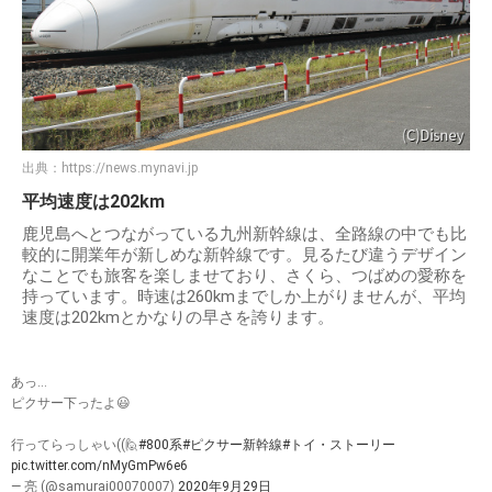
出典：
https://news.mynavi.jp
平均速度は202km
鹿児島へとつながっている九州新幹線は、全路線の中でも比
較的に開業年が新しめな新幹線です。見るたび違うデザイン
なことでも旅客を楽しませており、さくら、つばめの愛称を
持っています。時速は260kmまでしか上がりませんが、平均
速度は202kmとかなりの早さを誇ります。
あっ…
ピクサー下ったよ😃
行ってらっしゃい((🙋
#800系
#ピクサー新幹線
#トイ・ストーリー
pic.twitter.com/nMyGmPw6e6
— 亮 (@samurai00070007)
2020年9月29日