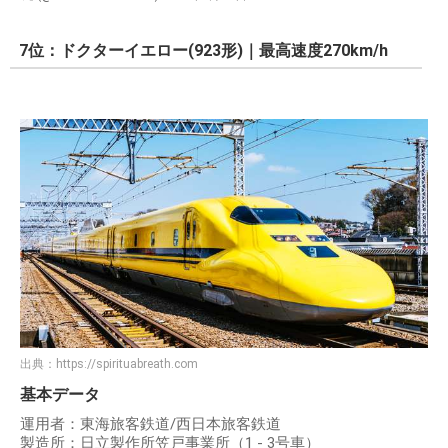
7位：ドクターイエロー(923形)｜最高速度270km/h
出典：
https://spirituabreath.com
基本データ
運用者：東海旅客鉄道/西日本旅客鉄道
製造所：日立製作所笠戸事業所（1 - 3号車）