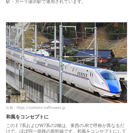
駅・ガーラ湯沢駅で運用されています。
出典：
https://contents.trafficnews.jp
和風をコンセプトに
このＥ7系およびW7系の2種は、東西のJRで呼称が異なるだ
けで、ほぼ同一規格の新幹線です。和風をコンセプトにして