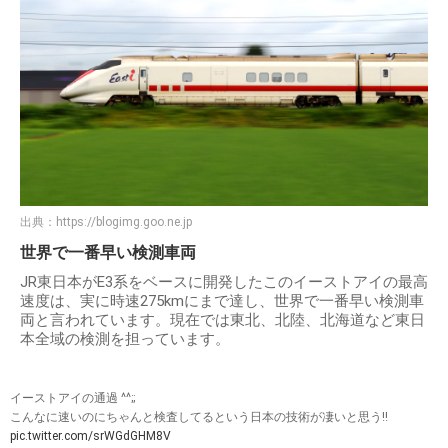
出典：
https://blogimg.goo.ne.jp
世界で一番早い検測車両
JR東日本がE3系をベースに開発したこのイーストアイの最高
速度は、実に時速275kmにまで達し、世界で一番早い検測車
両と言われています。現在では東北、北陸、北海道など東日
本全域の検測を担っています。
イーストアイの通過 ^^;;
こんなに速いのにちゃんと検査してるという日本の技術が凄いと思う‼︎
pic.twitter.com/srWGdGHM8V