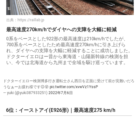
出典：
https://raillab.jp
最高速度270km/hでダイヤへの支障を大幅に軽減
0系をベースとした922形の最高速度は210km/hでしたが、
700系をベースとしたため最高速度270km/hに引き上げら
れ、ダイヤへの支障を大幅に軽減することに成功しました。
ドクターイエロはー昔から東海道・山陽新幹線の検測を担
い、今では北海道から九州まで全域を駆け巡っています。
ドクターイエロー検測博多行き運転士さん西日を正面に受けて前が見難いだろ
うなぁーお疲れ様です😊😵
pic.twitter.com/xvwVz1YssP
— yuki (@yuki387933251)
2022年7月6日
6位：イーストアイ(E926形)｜最高速度275 km/h