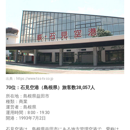
出典：
https://www.tss-tv.co.jp
70位：石見空港（島根県）旅客数38,057人
所在地：島根県益田市
種類：商業
運営者：島根県
運用時間：8:00 - 19:30
開港：1993年7月2日
石見空港は、島根県益田市にある地方管理空港で、愛称は