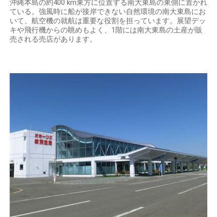
沖縄本島の約400 km東方に位置する南大東島の東側に置かれ
ている。強風時に船が接岸できない自然環境の南大東島にお
いて、航空機の就航は重要な役割を担っています。展望デッ
キや飛行機からの眺めもよく、1階には南大東島の土産が販
売される売店があります。