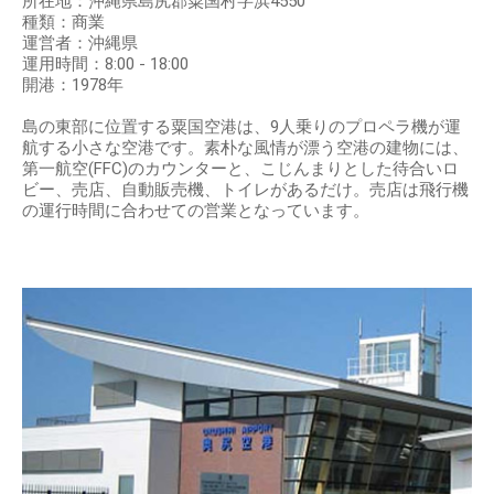
所在地：沖縄県島尻郡粟国村字浜4550
種類：商業
運営者：沖縄県
運用時間：8:00 - 18:00
開港：1978年
島の東部に位置する粟国空港は、9人乗りのプロペラ機が運
航する小さな空港です。素朴な風情が漂う空港の建物には、
第一航空(FFC)のカウンターと、こじんまりとした待合いロ
ビー、売店、自動販売機、トイレがあるだけ。売店は飛行機
の運行時間に合わせての営業となっています。