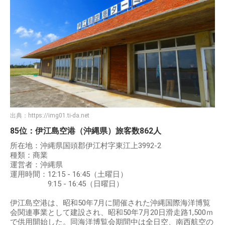
出典：
https://img01.ti-da.net
85位：伊江島空港（沖縄県）旅客数862人
所在地：沖縄県国頭郡伊江村字東江上3992-2
種類：商業
運営者：沖縄県
運用時間：12:15 - 16:45（土曜日）
9:15 - 16:45（日曜日）
伊江島空港は、昭和50年7月に開催された沖縄国際海洋博覧
会関連事業として建設され、昭和50年7月20日滑走路1,500ｍ
で供用開始した。同海洋博覧会期間中は全日空、南西航空の