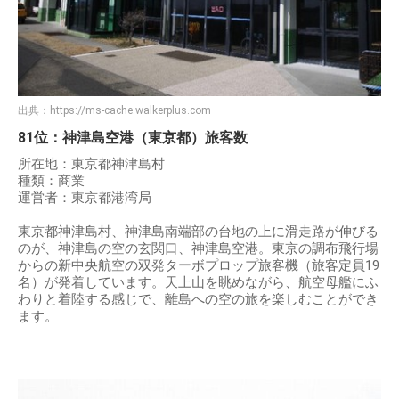
出典：
https://ms-cache.walkerplus.com
81位：神津島空港（東京都）旅客数
所在地：東京都神津島村
種類：商業
運営者：東京都港湾局
東京都神津島村、神津島南端部の台地の上に滑走路が伸びる
のが、神津島の空の玄関口、神津島空港。東京の調布飛行場
からの新中央航空の双発ターボプロップ旅客機（旅客定員19
名）が発着しています。天上山を眺めながら、航空母艦にふ
わりと着陸する感じで、離島への空の旅を楽しむことができ
ます。