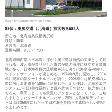
出典：
http://transportationjp.com
83位：奥尻空港（北海道）旅客数9,682人
所在地：北海道奥尻郡奥尻町
種類：商業
運営者：北海道
運用時間：9:00 - 17:00
北海道南西部の日本海に浮かぶ奥尻島は自然の宝庫として知
られる。波と風が造りだした奇岩が島の海岸に林立する景勝
地が多く、日本海有数の透明度を誇る海では海水浴や釣り、
ウインドサーフィンが楽しめる。1974年9月に開港し、2004
年に現在の新ターミナルビルが誕生。2006年には航空機の大
型に向け滑走路を1500mに延長した。定期便は、北海道エア
システムが1日1往復函館と奥尻を約30分で結び、観光客はも
ちろん、島民にとっても貴重なアクセスとなっている。こぢ
んまりとしたターミナルビルだが、2階にある展望デッキか
らはほぼ360度にわたって日本海を見晴らす素晴らしい眺望
を楽しめます。