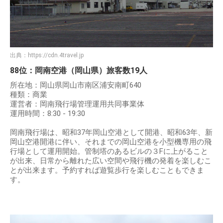
出典：
https://cdn.4travel.jp
88位：岡南空港（岡山県）旅客数19人
所在地：岡山県岡山市南区浦安南町640
種類：商業
運営者：岡南飛行場管理運用共同事業体
運用時間：8:30 - 19:30
岡南飛行場は、昭和37年岡山空港として開港、昭和63年、新
岡山空港開港に伴い、それまでの岡山空港を小型機専用の飛
行場として運用開始。管制塔のあるビルの３Fに上がること
が出来、日常から離れた広い空間や飛行機の発着を楽しむこ
とが出来ます。予約すれば遊覧歩行を楽しむこともできま
す。