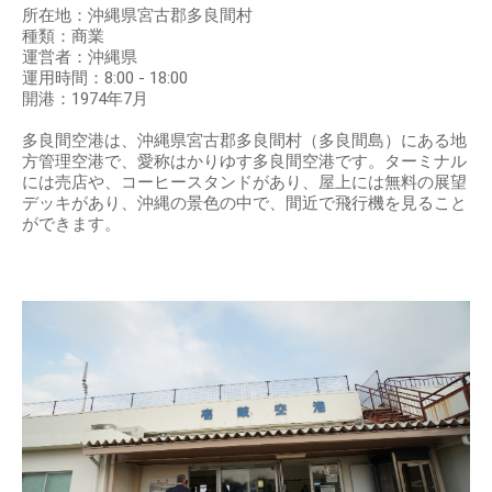
所在地：沖縄県宮古郡多良間村
種類：商業
運営者：沖縄県
運用時間：8:00 - 18:00
開港：1974年7月
多良間空港は、沖縄県宮古郡多良間村（多良間島）にある地
方管理空港で、愛称はかりゆす多良間空港です。ターミナル
には売店や、コーヒースタンドがあり、屋上には無料の展望
デッキがあり、沖縄の景色の中で、間近で飛行機を見ること
ができます。