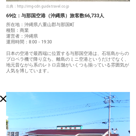
出典：
http://img-cdn.guide.travel.co.jp
69位：与那国空港（沖縄県）旅客数66,733人
所在地：沖縄県八重山郡与那国町
種類：商業
運営者：沖縄県
運用時間：8:00 - 19:30
日本の空港で最西端に位置する与那国空港は、石垣島からの
プロペラ機で降り立ち、離島のミニ空港というだけでなく、
地元昔ながら系のレトロ店舗がいくつも揃っている雰囲気が
人気を博しています。