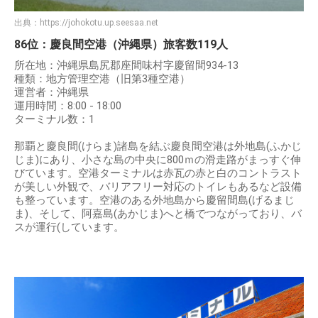
出典：
https://johokotu.up.seesaa.net
86位：慶良間空港（沖縄県）旅客数119人
所在地：沖縄県島尻郡座間味村字慶留間934-13
種類：地方管理空港（旧第3種空港）
運営者：沖縄県
運用時間：8:00 - 18:00
ターミナル数：1
那覇と慶良間(けらま)諸島を結ぶ慶良間空港は外地島(ふかじ
じま)にあり、小さな島の中央に800ｍの滑走路がまっすぐ伸
びています。空港ターミナルは赤瓦の赤と白のコントラスト
が美しい外観で、バリアフリー対応のトイレもあるなど設備
も整っています。空港のある外地島から慶留間島(げるまじ
ま)、そして、阿嘉島(あかじま)へと橋でつながっており、バ
スが運行(しています。