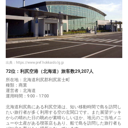
出典：
https://www.pref.hokkaido.lg.jp
72位：利尻空港（北海道）旅客数29,207人
所在地：北海道利尻郡利尻富士町
種類：商業
運営者：北海道
運用時間：9:00 - 17:00
北海道利尻島にある利尻空港は、短い移動時間で島を訪問し
たい旅行者が多く利用する空の玄関口です。また展望デッキ
からの晴れた日の眺めが素晴らしいほか、地元のご当地メニ
ューや土産がある喫茶店もあり、船で島を訪問した旅行者も