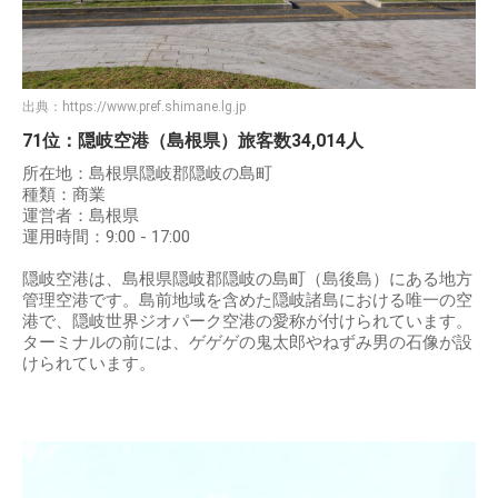
出典：
https://www.pref.shimane.lg.jp
71位：隠岐空港（島根県）旅客数34,014人
所在地：島根県隠岐郡隠岐の島町
種類：商業
運営者：島根県
運用時間：9:00 - 17:00
隠岐空港は、島根県隠岐郡隠岐の島町（島後島）にある地方
管理空港です。島前地域を含めた隠岐諸島における唯一の空
港で、隠岐世界ジオパーク空港の愛称が付けられています。
ターミナルの前には、ゲゲゲの鬼太郎やねずみ男の石像が設
けられています。