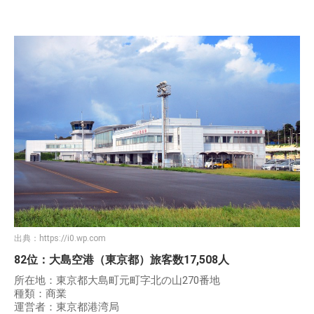
出典：
https://i0.wp.com
82位：大島空港（東京都）旅客数17,508人
所在地：東京都大島町元町字北の山270番地
種類：商業
運営者：東京都港湾局