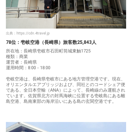
出典：
https://cdn.4travel.jp
78位：壱岐空港（長崎県）旅客数25,843人
所在地：長崎県壱岐市石田町筒城東触1725
種類：商業
運営者：長崎県
運用時間：8:00 - 18:00
壱岐空港は、長崎県壱岐市にある地方管理空港です。現在、
オリエンタルエアブリッジおよび、同社とのコードシェア便
である、全日本空輸（ANA）によって、長崎線のみ運航され
ています。佐賀県北方の対馬海峡に位置する壱岐島にある離
島空港、島南東部の海岸沿いにある島の玄関空港です。