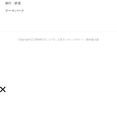
旅行・鉄道
テーマパーク
Copyright (C) RANK1[ランク1]｜人気ランキングサイト～国内最大級