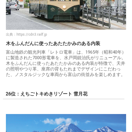
出典：
https://cdn3.railf.jp
木をふんだんに使ったあたたかみのある内装
富山地鉄の観光列車「レトロ電車」は、1965年（昭和40年）
に製造された7000形電車を、水戸岡鋭治氏がリニューアル。
木をふんだんに使ったあたたかみのある内装が特徴で、天井
の照明やつり革、座席の背もたれまでデザインにこだわっ
た、ノスタルジックな車両から富山の街並みを楽しめます。
26位：えちごトキめきリゾート 雪月花