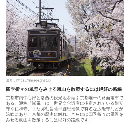
出典：
https://rimage.gnst.jp
四季折々の風景をみせる嵐山を散策するには絶好の路線
京都市内中心部と洛西の観光地を結ぶ京都唯一の路面電車で
ある、通称「嵐電」は、世界文化遺産に指定されている龍安
寺や仁和寺、また弥勒菩薩半跏思惟像で有名な広隆寺などが
沿線にあり、京都の歴史に触れ、さらには四季折々の風景を
みせる嵐山を散策するには絶好の路線です。