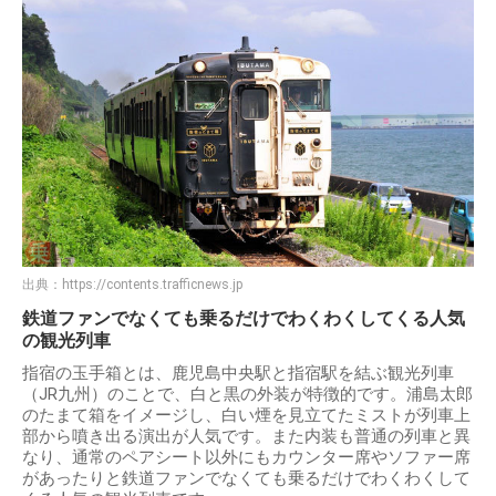
出典：
https://contents.trafficnews.jp
鉄道ファンでなくても乗るだけでわくわくしてくる人気
の観光列車
指宿の玉手箱とは、鹿児島中央駅と指宿駅を結ぶ観光列車
（JR九州）のことで、白と黒の外装が特徴的です。浦島太郎
のたまて箱をイメージし、白い煙を見立てたミストが列車上
部から噴き出る演出が人気です。また内装も普通の列車と異
なり、通常のペアシート以外にもカウンター席やソファー席
があったりと鉄道ファンでなくても乗るだけでわくわくして