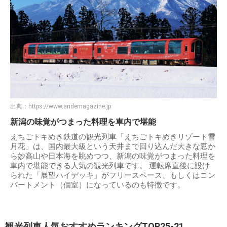
出典：
https://www.andemagazine.jp
新潟の味覚がつまった料理を車内で堪能
えちごトキめき鉄道の観光列車「えちごトキめきリゾート雪
月花」は、国内最大級という天井まで回り込んだ大きな窓か
ら妙高山や日本海を眺めつつ、新潟の味覚がつまった料理を
車内で堪能できる人気の観光列車です。 運転席直後に設け
られた「展望ハイデッキ」がフリースペース、もしくはコン
パートメント（個室）になっているのも特徴です。
観光列車人気おすすめランキングTOP25-21