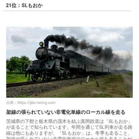
21位：SLもおか
出典：
https://pbs.twimg.com
架線の張られていない非電化単線のローカル線を走る
茨城県の下館と栃木県の茂木を結ぶ真岡鉄道は「SLもおか」
が走ることで知られています。年間を通じてSL列車が走る路
線は他にもありますが、「SLもおか」は、冬季も走ること、