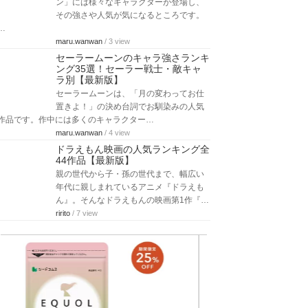
ン」には様々なキャラクターが登場し、
その強さや人気が気になるところです。
…
maru.wanwan
/ 3 view
セーラームーンのキャラ強さランキ
ング35選！セーラー戦士・敵キャ
ラ別【最新版】
セーラームーンは、「月の変わってお仕
置きよ！」の決め台詞でお馴染みの人気
作品です。作中には多くのキャラクター…
maru.wanwan
/ 4 view
ドラえもん映画の人気ランキング全
44作品【最新版】
親の世代から子・孫の世代まで、幅広い
年代に親しまれているアニメ『ドラえも
ん』。そんなドラえもんの映画第1作『…
ririto
/ 7 view