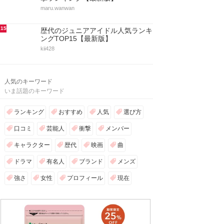
maru.wanwan
15
歴代のジュニアアイドル人気ランキ
ングTOP15【最新版】
kii428
人気のキーワード
いま話題のキーワード
ランキング
おすすめ
人気
選び方
口コミ
芸能人
衝撃
メンバー
キャラクター
歴代
映画
曲
ドラマ
有名人
ブランド
メンズ
強さ
女性
プロフィール
現在