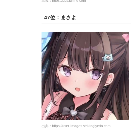
出典：
https://pbs.twimg.com
47位：まさよ
出典：
https://user-images.strikinglycdn.com