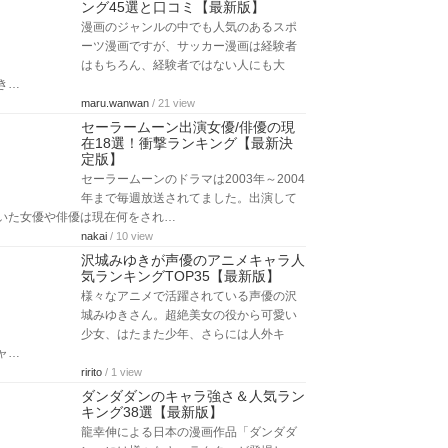
ング45選と口コミ【最新版】
漫画のジャンルの中でも人気のあるスポ
ーツ漫画ですが、サッカー漫画は経験者
はもちろん、経験者ではない人にも大
き…
maru.wanwan
/ 21 view
セーラームーン出演女優/俳優の現
在18選！衝撃ランキング【最新決
定版】
セーラームーンのドラマは2003年～2004
年まで毎週放送されてました。出演して
いた女優や俳優は現在何をされ…
nakai
/ 10 view
沢城みゆきが声優のアニメキャラ人
気ランキングTOP35【最新版】
様々なアニメで活躍されている声優の沢
城みゆきさん。超絶美女の役から可愛い
少女、はたまた少年、さらには人外キ
ャ…
ririto
/ 1 view
ダンダダンのキャラ強さ＆人気ラン
キング38選【最新版】
龍幸伸による日本の漫画作品「ダンダダ