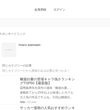
会員登録
ログイン
スポンサードリンク
maru.wanwan
同じカテゴリーの記事
同じカテゴリーだから興味のある記事が見つかる！
幽遊白書の登場キャラ強さランキン
グTOP50【最新版】
冨樫義博先生原作の漫画『幽遊白書』。
連載終了から25年以上が経過した今でも
大人気の作品ですよね。今回は幽遊白…
ririto
/ 23 view
サッカー漫画の人気おすすめランキ