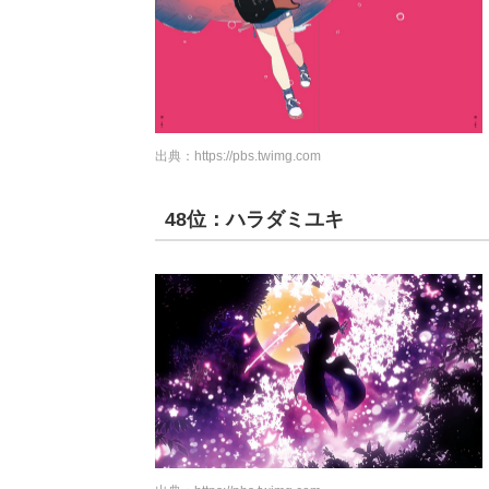
出典：
https://pbs.twimg.com
48位：ハラダミユキ