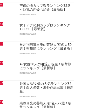
9
声優の胸カップ数ランキング32選
～巨乳の声優も紹介【最新版】
maru.wanwan
10
女子アナの胸カップ数ランキング
TOP30【最新版】
maru.wanwan
11
被差別部落出身の芸能人/有名人50
選！衝撃順にランキング【最新版】
maru.wanwan
12
AV女優30人の引退と現在！衝撃順
にランキング【最新版】
maru.wanwan
13
外国人AV女優の人気ランキング32
選！白人多数・海外作品出演【最新
版】
maru.wanwan
14
崇教真光の芸能人/有名人22選！衝
撃ランキング【最新版】