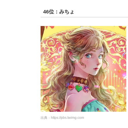
46位：みちょ
出典：
https://pbs.twimg.com