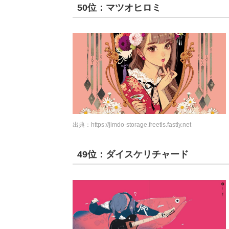
50位：マツオヒロミ
出典：
https://jimdo-storage.freetls.fastly.net
49位：ダイスケリチャード