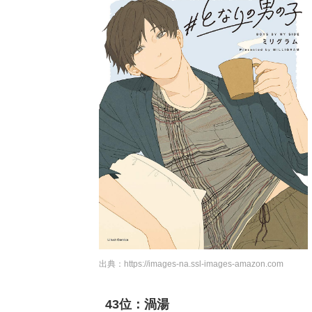
出典：
https://images-na.ssl-images-amazon.com
43位：渦湯