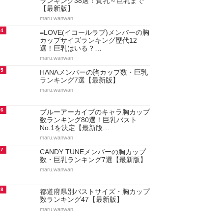
ランキング38選！貧乳～巨乳まで
【最新版】
maru.wanwan
4
=LOVE(イコールラブ)メンバーの胸
カップサイズランキング歴代12
選！巨乳はいる？…
maru.wanwan
5
HANAメンバーの胸カップ数・巨乳
ランキング7選【最新版】
maru.wanwan
6
ブルーアーカイブのキャラ胸カップ
数ランキング80選！巨乳バスト
No.1を決定【最新版…
maru.wanwan
7
CANDY TUNEメンバーの胸カップ
数・巨乳ランキング7選【最新版】
maru.wanwan
8
都道府県別バストサイズ・胸カップ
数ランキング47【最新版】
maru.wanwan