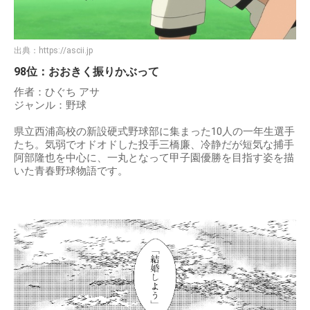
出典：
https://ascii.jp
98位：おおきく振りかぶって
作者：ひぐち アサ
ジャンル：野球
県立西浦高校の新設硬式野球部に集まった10人の一年生選手
たち。気弱でオドオドした投手三橋廉、冷静だが短気な捕手
阿部隆也を中心に、一丸となって甲子園優勝を目指す姿を描
いた青春野球物語です。