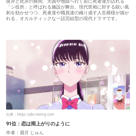
彼岸と此岸の狭間、天国や地獄へ行く前に死者達が訪れる
「シ役所」と呼ばれる施設が舞台。現代世相に対する鋭い風
刺を効かせつつ、死者達や職員達の織り成す人生模様が描か
れる、オカルティックな一話完結型の現代ドラマです。
出典：
https://pbs.twimg.com
91位：恋は雨上がりのように
作者：眉月 じゅん