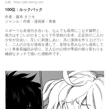
出典：
https://pbs.twimg.com
100位：ルックバック
作者：藤本 タツキ
ジャンル：作家・漫画家・青春
スポーツも友達付き合いも、なんでも器用にこなす藤野と、
画力はすごいがひきこもりで不登校の京本。正反対の二人の
少女が出会い、互いに刺激しあい、共に漫画を作り上げてい
く。二人の少女が漫画を通して、友情を育みながら成長して
いく青春長編読み切り。主人公の心情や季節の移り変わりを
繊細なタッチで描いた感動作です。