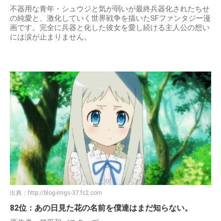
不器用な青年・シュウジと気が弱いが最終兵器化されたちせ
の純愛と、激化していく世界戦争を描いたSFファンタジー漫
画です。完全に兵器と化した彼女を愛し続ける主人公の想い
には涙が止まりません。
出典：
http://blog-imgs-37.fc2.com
82位：あの日見た花の名前を僕達はまだ知らない。