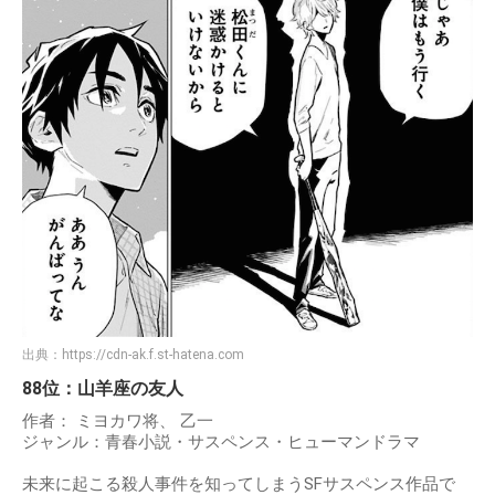
出典：
https://cdn-ak.f.st-hatena.com
88位：山羊座の友人
作者： ミヨカワ将、 乙一
ジャンル：青春小説・サスペンス・ヒューマンドラマ
未来に起こる殺人事件を知ってしまうSFサスペンス作品で