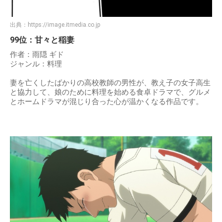
出典：
https://image.itmedia.co.jp
99位：甘々と稲妻
作者：雨隠 ギド
ジャンル：料理
妻を亡くしたばかりの高校教師の男性が、教え子の女子高生
と協力して、娘のために料理を始める食卓ドラマで、グルメ
とホームドラマが混じり合った心が温かくなる作品です。