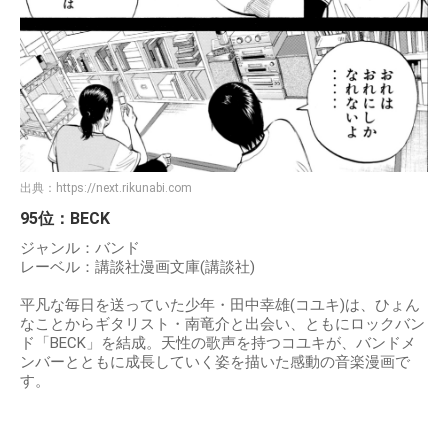
出典：
https://next.rikunabi.com
95位：BECK
ジャンル：バンド
レーベル：講談社漫画文庫(講談社)
平凡な毎日を送っていた少年・田中幸雄(コユキ)は、ひょん
なことからギタリスト・南竜介と出会い、ともにロックバン
ド「BECK」を結成。天性の歌声を持つコユキが、バンドメ
ンバーとともに成長していく姿を描いた感動の音楽漫画で
す。