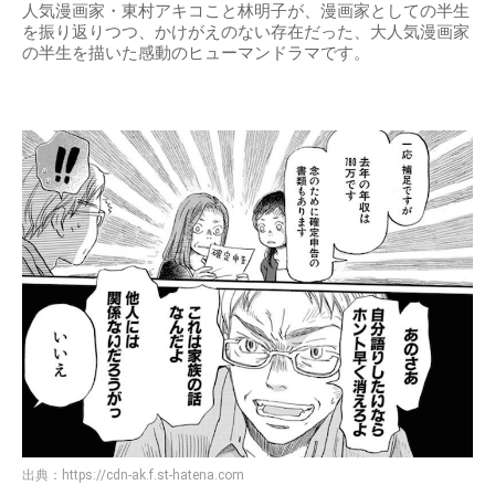
人気漫画家・東村アキコこと林明子が、漫画家としての半生
を振り返りつつ、かけがえのない存在だった、大人気漫画家
の半生を描いた感動のヒューマンドラマです。
出典：
https://cdn-ak.f.st-hatena.com