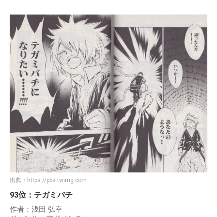
出典：
https://pbs.twimg.com
93位：テガミバチ
作者：浅田 弘幸