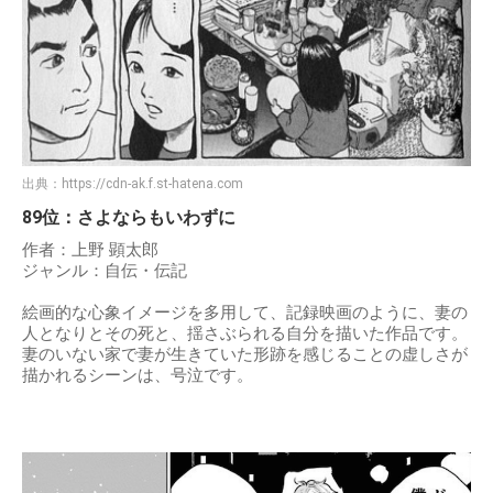
出典：
https://cdn-ak.f.st-hatena.com
89位：さよならもいわずに
作者：上野 顕太郎
ジャンル：自伝・伝記
絵画的な心象イメージを多用して、記録映画のように、妻の
人となりとその死と、揺さぶられる自分を描いた作品です。
妻のいない家で妻が生きていた形跡を感じることの虚しさが
描かれるシーンは、号泣です。