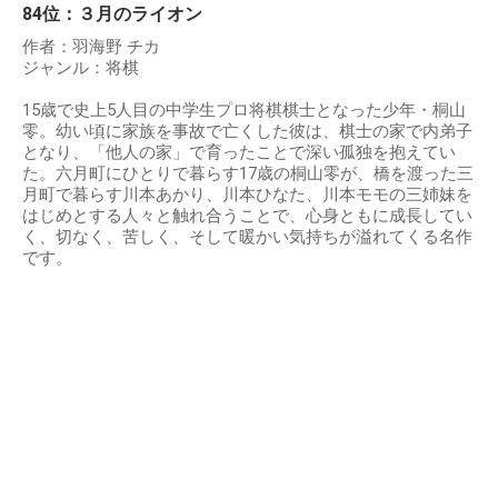
84位：３月のライオン
作者：羽海野 チカ
ジャンル：将棋
15歳で史上5人目の中学生プロ将棋棋士となった少年・桐山
零。幼い頃に家族を事故で亡くした彼は、棋士の家で内弟子
となり、「他人の家」で育ったことで深い孤独を抱えてい
た。六月町にひとりで暮らす17歳の桐山零が、橋を渡った三
月町で暮らす川本あかり、川本ひなた、川本モモの三姉妹を
はじめとする人々と触れ合うことで、心身ともに成長してい
く、切なく、苦しく、そして暖かい気持ちが溢れてくる名作
です。