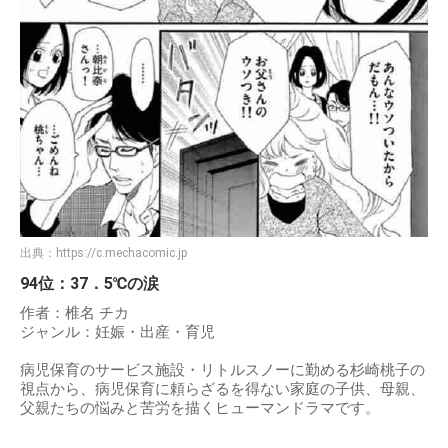
出典：
https://c.mechacomic.jp
94位：37．5℃の涙
作者：椎名 チカ
ジャンル：妊娠・出産・育児
病児保育のサービス施設・リトルスノーに勤める杉崎桃子の
視点から、病児保育に頼らざるを得ない家庭の子供、母親、
父親たちの悩みと苦労を描くヒューマンドラマです。