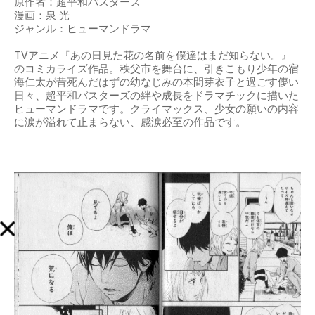
原作者：超平和バスターズ
漫画：泉 光
ジャンル：ヒューマンドラマ
TVアニメ『あの日見た花の名前を僕達はまだ知らない。』
のコミカライズ作品。秩父市を舞台に、引きこもり少年の宿
海仁太が昔死んだはずの幼なじみの本間芽衣子と過ごす儚い
日々、超平和バスターズの絆や成長をドラマチックに描いた
ヒューマンドラマです。クライマックス、少女の願いの内容
に涙が溢れて止まらない、感涙必至の作品です。