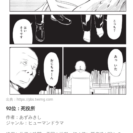
出典：
https://pbs.twimg.com
92位：死役所
作者：あずみきし
ジャンル：ヒューマンドラマ