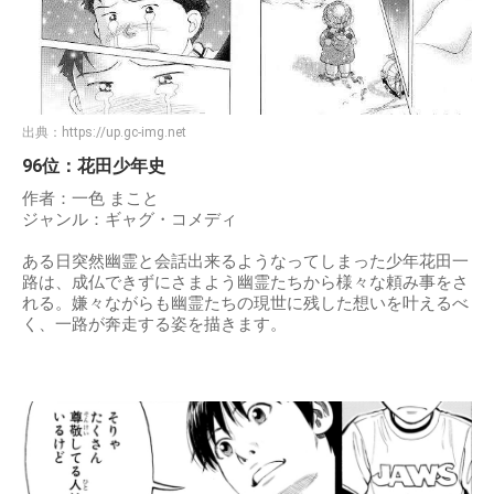
出典：
https://up.gc-img.net
96位：花田少年史
作者：一色 まこと
ジャンル：ギャグ・コメディ
ある日突然幽霊と会話出来るようなってしまった少年花田一
路は、成仏できずにさまよう幽霊たちから様々な頼み事をさ
れる。嫌々ながらも幽霊たちの現世に残した想いを叶えるべ
く、一路が奔走する姿を描きます。