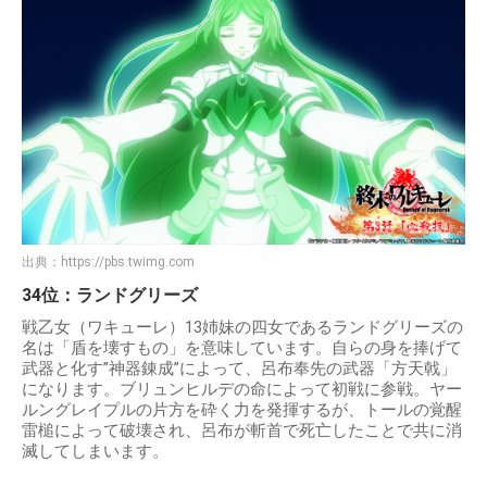
出典：
https://pbs.twimg.com
34位：ランドグリーズ
戦乙女（ワキューレ）13姉妹の四女であるランドグリーズの
名は「盾を壊すもの」を意味しています。自らの身を捧げて
武器と化す”神器錬成”によって、呂布奉先の武器「方天戟」
になります。ブリュンヒルデの命によって初戦に参戦。ヤー
ルングレイプルの片方を砕く力を発揮するが、トールの覚醒
雷槌によって破壊され、呂布が斬首で死亡したことで共に消
滅してしまいます。