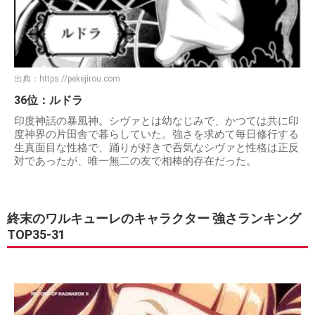
出典：
https://pekejirou.com
36位：ルドラ
印度神話の暴風神。シヴァとは幼なじみで、かつては共に印
度神界の片田舎で暮らしていた。強さを求めて毎日修行する
生真面目な性格で、踊りが好きで呑気なシヴァと性格は正反
対であったが、唯一無二の友で相棒的存在だった。
終末のワルキューレのキャラクター 強さランキング
TOP35-31