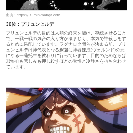
出典：
https://izumin-manga.com
30位：ブリュンヒルデ
ブリュンヒルデの目的は人類の終末を避け、存続させること
で、一戦一戦の気合の入り方が凄まじく、本気で神殺しをす
るために采配しています。ラグナロク開催が決まる前、ブリ
ュンヒルデは神代表となる釈迦に神器錬成(ヴェルンド)の元
になる一蓮托生を教わりに行っています。目的のためならば
恐怖心も悲しみも押し殺すほどの覚悟と冷静さを持ち合わせ
ています。