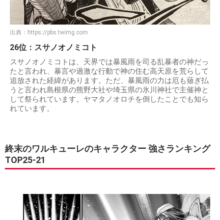
出典：
https://pbs.twimg.com
26位：スサノオノミコト
スサノオノミコトは、天界では暴風雨を司る乱暴者の神だっ
たと言われ、暴言や過激な行動で神の住む高天原を荒らして
追放された経緯があります。ただ、暴風雨の力は厄も薙ぎ払
うと言われ島根県の熊野大社や埼玉県の氷川神社で主催神と
して祭られています。ヤマタノオロチを倒したことでも知ら
れています。
終末のワルキューレのキャラクター 強さランキング
TOP25-21