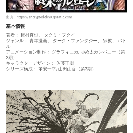
出典：
https://encrypted-tbn0.gstatic.com
基本情報
著者： 梅村真也、 タクミ・フクイ
ジャンル： 青年漫画、 ダーク・ファンタジー、 宗教、 バト
ル
アニメーション制作： グラフィニカ; ゆめ太カンパニー（第
2期）
キャラクターデザイン： 佐藤正樹
シリーズ構成： 筆安一幸; 山田由香（第2期）