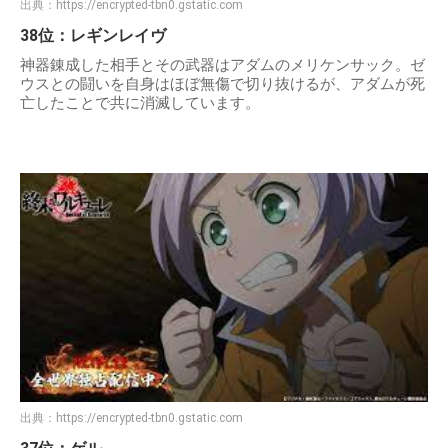
出典：
https://encrypted-tbn0.gstatic.com
38位：レギンレイヴ
神器錬成した相手とその武器はアダムのメリケンサック。ゼ
ウスとの闘いを自身はほぼ無傷で切り抜けるが、アダムが死
亡したことで共に消滅しています。
出典：
https://encrypted-tbn0.gstatic.com