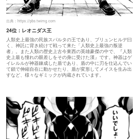
出典：
https://pbs.twimg.com
24位：レオニダス王
人類史上最強の民族スパルタの王であり、ブリュンヒルデ曰
く、神託に背き続けて戦って来た「人類史上最強の叛逆
者」。また人類の歴史上古今東西の英雄豪傑の中で、『人類
史上最も憧れの眼差しをその身に受けた漢』です。神器はゲ
イレルルが神器錬成した盾であり、盾の中に刃を仕込んでい
て鎖で伸縮自在に動かせたり、盾が変形してメイスを生み出
すなど、様々なギミックが内蔵されています。