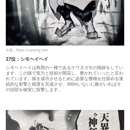
出典：
https://i.pinimg.com
27位：シモヘイヘイ
シモヘイヘイは鳥類の一種であるケワタガモの猟師をしてい
ます。この猟で実力と技術が開花し、磨かれていったと言わ
れています。猟を成功させるために必要な獲物を仕留める連
続的な射撃と精度を完成させ、300mいないに敵がいればそ
の頭部を確実に狙撃します。