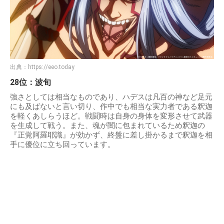
出典：
https://eeo.today
28位：波旬
強さとしては相当なものであり、ハデスは凡百の神など足元
にも及ばないと言い切り、作中でも相当な実力者である釈迦
を軽くあしらうほど。戦闘時は自身の身体を変形させて武器
を生成して戦う。また、魂が闇に包まれているため釈迦の
『正覚阿羅耶識』が効かず、終盤に差し掛かるまで釈迦を相
手に優位に立ち回っています。