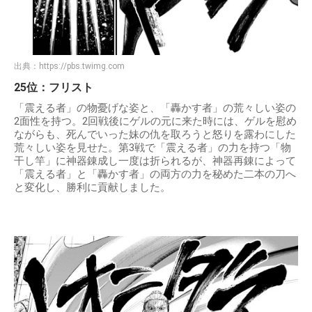
出典：
https://pbs.twimg.com
25位：フリスト
「震える者」の物憂げな姿と、「轟かす者」の荒々しい姿の
2面性を持つ。2回戦後にゲルの元に来た時には、ゲルを慰め
ながらも、死んでいった妹の仇を取ろうと怒りを露わにした
荒々しい姿を見せた。第3戦で「震える者」の力を持つ「物
干し竿」に神器錬成し一度は折られるが、神器再錬によって
「震える者」と「轟かす者」の両方の力を秘めた二本の刀へ
と変化し、勝利に貢献しました。