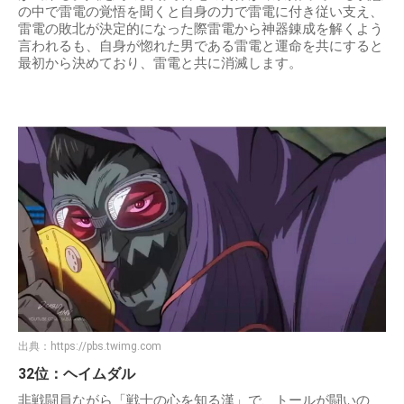
の中で雷電の覚悟を聞くと自身の力で雷電に付き従い支え、
雷電の敗北が決定的になった際雷電から神器錬成を解くよう
言われるも、自身が惚れた男である雷電と運命を共にすると
最初から決めており、雷電と共に消滅します。
出典：
https://pbs.twimg.com
32位：ヘイムダル
非戦闘員ながら「戦士の心を知る漢」で、トールが闘いの