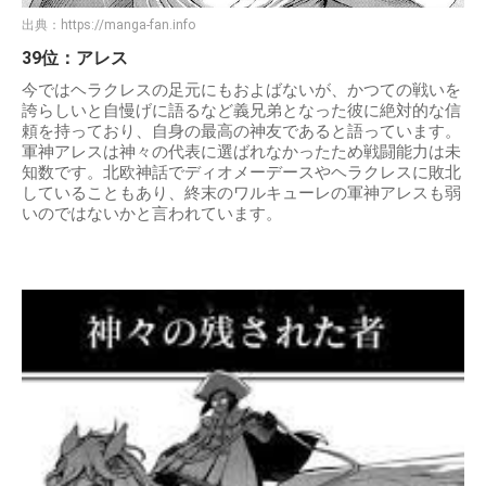
出典：
https://manga-fan.info
39位：アレス
今ではヘラクレスの足元にもおよばないが、かつての戦いを
誇らしいと自慢げに語るなど義兄弟となった彼に絶対的な信
頼を持っており、自身の最高の神友であると語っています。
軍神アレスは神々の代表に選ばれなかったため戦闘能力は未
知数です。北欧神話でディオメーデースやヘラクレスに敗北
していることもあり、終末のワルキューレの軍神アレスも弱
いのではないかと言われています。