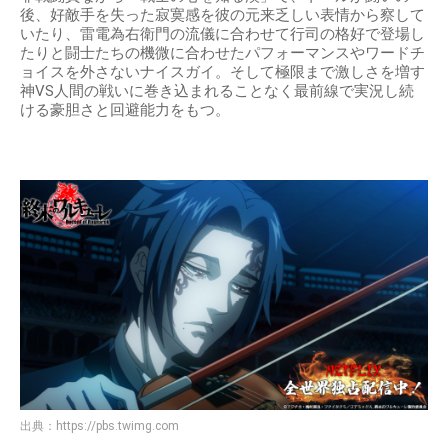
後、好敵手を失った寂寞感を彼の元来乏しい表情から察して
いたり、雷電為右衛門の流儀に合わせて行司の格好で登場し
たりと闘士たちの機微に合わせたパフォーマンスやワードチ
ョイスを外さないナイスガイ。そして極限まで激しさを増す
神VS人間の戦いに巻き込まれることなく最前線で実況し続
ける豪胆さと回避能力をもつ。
出典：
https://pbs.twimg.com