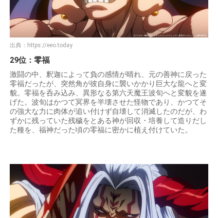
出典：
https://eeo.today
29位：零福
激闘の中、釈迦によって負の感情が晴れ、元の善神に戻った
零福だったが、突然角が彼自身に襲いかかり巨大な龍へと変
貌。零福を呑み込み、異形なる第六天魔王波旬へと変貌を遂
げた。波旬はかつて冥界を半壊させた怪物であり、かつてそ
の強大な力に肉体が追い付けず自壊して消滅したのだが、わ
ずかに残っていた残穢をとある神が回収・培養して造りだし
た種を、福神だった頃の零福に密かに植え付けていた。