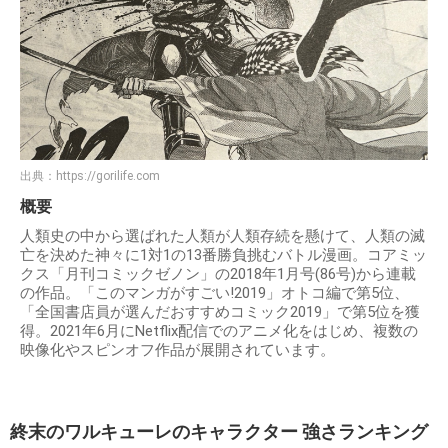
出典：
https://gorilife.com
概要
人類史の中から選ばれた人類が人類存続を懸けて、人類の滅
亡を決めた神々に1対1の13番勝負挑むバトル漫画。コアミッ
クス「月刊コミックゼノン」の2018年1月号(86号)から連載
の作品。「このマンガがすごい!2019」オトコ編で第5位、
「全国書店員が選んだおすすめコミック2019」で第5位を獲
得。2021年6月にNetflix配信でのアニメ化をはじめ、複数の
映像化やスピンオフ作品が展開されています。
終末のワルキューレのキャラクター 強さランキング