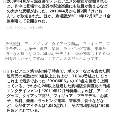
2009年4月から深夜帯でテレビアニメの放送が開始される
と、作中に登場する楽器や関連楽曲にも注目が集まるなど
の大きな反響があった。2010年4月から第2期『けいお
ん!!』が放送された。ほか、劇場版が2011年12月3日より全
国劇場にて公開された。
出典：
けいおん! - Wikipedia
放送後は、アニメグッズ、タイアップ商品、フィギュア、プ
ラモデル、お菓子、飲料、楽器、ラッピング電車、乗車券、
切手など様々なコラボ商品が発売され、経済効果も１５０億
円を超えたそうですね！！すごい人気だったようです。
テレビアニメ第1期の終了時点で、ポスターなども含めた関
連商品の点数は200点以上におよび、TBSの番組としては
これまで最多であった『ROOKIES』の103点を倍近く上回
っている。それから2年以上経過した劇場版公開直前の日経
エンタテインメント! 2011年12月号特集によれば、アニメ
グッズ、タイアップ商品、フィギュア、プラモデル、お菓
子、飲料、楽器、ラッピング電車、乗車券、切手などな
ど、商品化アイテムは1,050点以上、その市場規模は150億
円超とされている。