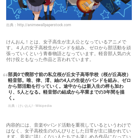
出典：
http://animewallpaperstock.com
けんおん！とは、女子高生が主人公となっているアニメで
す。４人の女子高校生がバンドを組み、ゼロから部活動を頑
張っていくという青春物語となっています。軽音部人気の火
付け役ともなった作品と言われています。
部員0で廃部寸前の私立桜が丘女子高等学校（桜が丘高校）
軽音部。唯、律、澪、紬の4人の生徒がバンドを組み、ゼロ
から部活動を行っていく。途中からは新入生の梓も加わ
り、5人となる。軽音部の結成から卒業までの3年間を描
く。
出典：
けいおん! - Wikipedia
内容的には、音楽やバンド活動を重視しているというわけで
はなく、女子高校生ののんびりとした日常が主に描かれてい
ます。音楽に詳しくない人たちでも楽しめる作品になってい