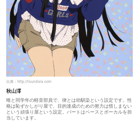
出典：
http://tsundora.com
秋山澪
唯と同学年の軽音部員で、律とは幼馴染という設定です。性
格は恥ずかしがり屋で、目的達成のための努力は惜しまない
という頑張り屋という設定。パートはベースとボーカルを担
当しています。