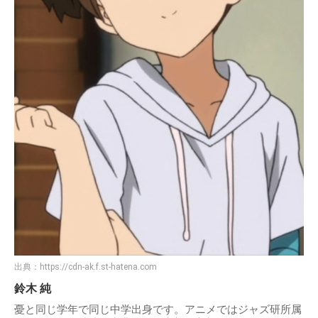
出典：
https://cdn-ak.f.st-hatena.com
鈴木 純
憂と同じ学年で同じ中学出身です。アニメではジャズ研所属