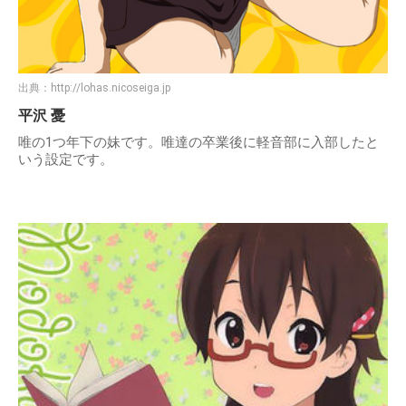
出典：
http://lohas.nicoseiga.jp
平沢 憂
唯の1つ年下の妹です。唯達の卒業後に軽音部に入部したと
いう設定です。