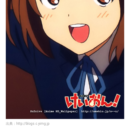
出典：
http://blogs.c.yimg.jp