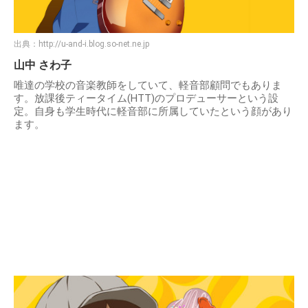
出典：
http://u-and-i.blog.so-net.ne.jp
山中 さわ子
唯達の学校の音楽教師をしていて、軽音部顧問でもありま
す。放課後ティータイム(HTT)のプロデューサーという設
定。自身も学生時代に軽音部に所属していたという顔があり
ます。