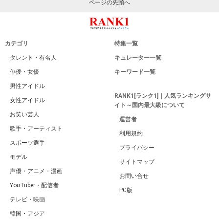
ページの先頭へ
カテゴリ
特集一覧
タレント・有名人
キュレーター一覧
俳優・女優
キーワード一覧
男性アイドル
RANK1[ランク1]｜人気ランキングサ
女性アイドル
イト～国内最大級について
お笑い芸人
運営者
歌手・アーティスト
利用規約
スポーツ選手
プライバシー
モデル
サイトマップ
声優・アニメ・漫画
お問い合せ
YouTuber・配信者
PC版
テレビ・映画
韓国・アジア