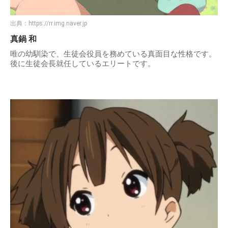
出典：
https://rr.img.naver.jp
真鍋 和
唯の幼馴染で、生徒会役員を務めている真面目な性格です。
後に生徒会長就任しているエリートです。