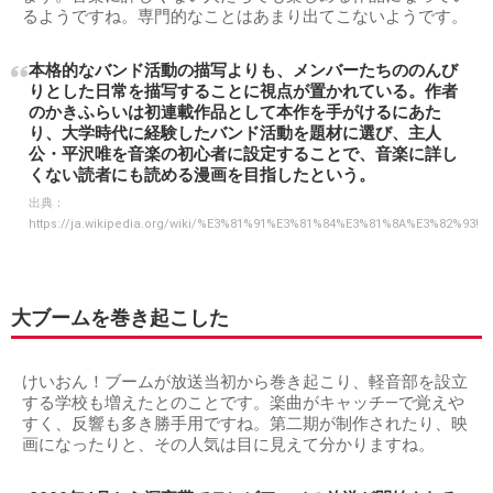
るようですね。専門的なことはあまり出てこないようです。
本格的なバンド活動の描写よりも、メンバーたちののんび
りとした日常を描写することに視点が置かれている。作者
のかきふらいは初連載作品として本作を手がけるにあた
り、大学時代に経験したバンド活動を題材に選び、主人
公・平沢唯を音楽の初心者に設定することで、音楽に詳し
くない読者にも読める漫画を目指したという。
出典：
https://ja.wikipedia.org/wiki/%E3%81%91%E3%81%84%E3%81%8A%E3%82%93!
大ブームを巻き起こした
けいおん！ブームが放送当初から巻き起こり、軽音部を設立
する学校も増えたとのことです。楽曲がキャッチ―で覚えや
すく、反響も多き勝手用ですね。第二期が制作されたり、映
画になったりと、その人気は目に見えて分かりますね。