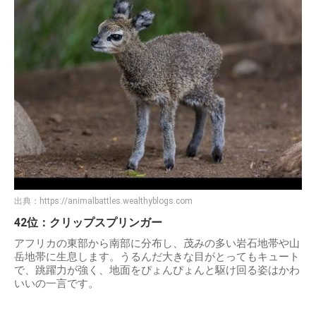
出典：
https://animalbattles.wealthyblogs.com
42位：クリップスプリンガー
アフリカの東部から南部に分布し、茂みの多い岩石地帯や山
岳地帯に生息します。うるんだ大きな目がとってもキュート
で、跳躍力が強く、地面をぴょんぴょんと駆け回る姿はかわ
いいの一言です。