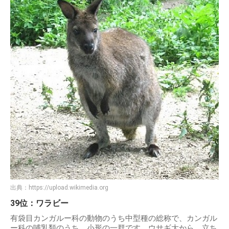
出典：
https://upload.wikimedia.org
39位：ワラビー
有袋目カンガルー科の動物のうち中型種の総称で、カンガル
ー科の哺乳類のうち、小形の一群です。ウサギ大から、立ち