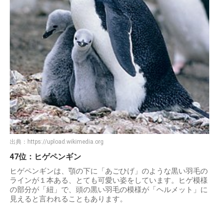
出典：
https://upload.wikimedia.org
47位：ヒゲペンギン
ヒゲペンギンは、顎の下に「あごひげ」のような黒い羽毛の
ラインが１本ある、とても可愛い姿をしています。ヒゲ模様
の部分が「紐」で、頭の黒い羽毛の模様が「ヘルメット」に
見えると言われることもあります。