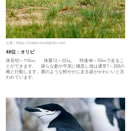
出典：
https://media.istockphoto.com
48位：オリビ
体長92～110㎝、 体重12～22㎏。 時速40～55㎞で走るこ
とができます。 疎らな藪や平原に棲息し雄は通常1～2頭の
雌と行動します。鹿のような軽やかに走る姿がかわいいと言
われています。