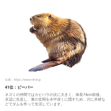
出典：
https://www.nifrel.jp
41位：ビーバー
ネズミの仲間ではカピバラの次に大きく、体長74cm前後。
水辺に生息し、巣の玄関を水中深くに隠すため、川に木材な
どでダムを作って生活しています。