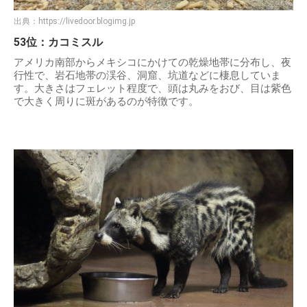
出典：
https://livedoor.blogimg.jp
53位：カコミスル
アメリカ南部からメキシコにかけての乾燥地帯に分布し、夜
行性で、岩石地帯の渓谷、洞窟、坑道などに棲息していま
す。大きさはフェレット程度で、頭は丸みをおび、目は紫色
で大きく周りに斑があるのが特徴です。