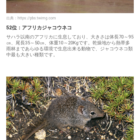
出典：
https://pbs.twimg.com
52位：アフリカジャコウネコ
サハラ以南のアフリカに生息しており、大きさは体長70～95
㎝、尾長35～50㎝、体重10～20Kgです。乾燥地から熱帯多
雨林まであらゆる環境で生息出来る動物で、ジャコウネコ類
中最も大きい種類です。