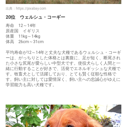
出典：
https://pixabay.com
20位 ウェルシュ・コーギー
寿命 12～14年
原産国 イギリス
体重 11kg～14kg
体高 26cm～31cm
平均寿命が12～14年と丈夫な犬種であるウェルシュ・コーギ
ーは、がっちりとした体格とは裏腹に、足が短く、断尾され
た小さな尻尾が愛らしい中型犬です。使役犬らしく人間と一
緒に行動することが好きで、活発でエネルギッシュな犬種で
す。牧畜犬として活躍しており、とても賢く従順な性格で
す。飼い主に対しては愛情深く、飼い主への忠誠心がゆえに
学習能力も高い犬種です。