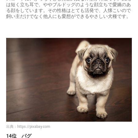
は短く立ち耳で、ややブルドッグのような顔立ちで愛嬌のあ
る顔をしています。その性格はとても活発で、人懐こいので
飼い主だけでなく他人にも愛想ができるやさしい犬種です。
出典：
https://pixabay.com
14位 パグ