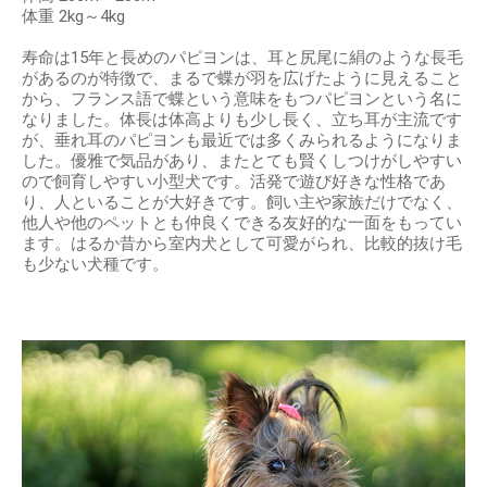
体重 2kg～4kg
寿命は15年と長めのパピヨンは、耳と尻尾に絹のような長毛
があるのが特徴で、まるで蝶が羽を広げたように見えること
から、フランス語で蝶という意味をもつパピヨンという名に
なりました。体長は体高よりも少し長く、立ち耳が主流です
が、垂れ耳のパピヨンも最近では多くみられるようになりま
した。優雅で気品があり、またとても賢くしつけがしやすい
ので飼育しやすい小型犬です。活発で遊び好きな性格であ
り、人といることが大好きです。飼い主や家族だけでなく、
他人や他のペットとも仲良くできる友好的な一面をもってい
ます。はるか昔から室内犬として可愛がられ、比較的抜け毛
も少ない犬種です。