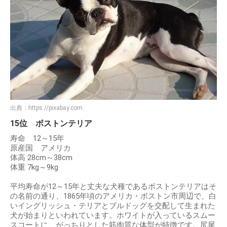
出典：
https://pixabay.com
15位 ボストンテリア
寿命 12～15年
原産国 アメリカ
体高 28cm～38cm
体重 7kg～9kg
平均寿命が12～15年と丈夫な犬種であるボストンテリアはそ
の名前の通り、1865年頃のアメリカ・ボストン市周辺で、白
いイングリッシュ・テリアとブルドッグを交配して生まれた
犬が始まりといわれています。ホワイトが入っているスムー
スコートに、がっちりとした筋肉質な体型が特徴です。尻尾