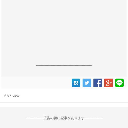
------------------------------------------------------------------
657
view
--------------------広告の後に記事があります--------------------