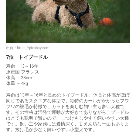
出典：
https://pixabay.com
7位 トイプードル
寿命 13～16年
原産国 フランス
体高 ～28cm
体重 ～4kg
寿命は13年～16年と長めのトイプードル。体長と体高がほぼ
同じであるスクエアな体型で、独特のカールがかかったフワ
フワの被毛が特徴で、カットを楽しむ飼い主も多い犬種で
す。その性格は活発で運動が大好きでありながら、プードル
はとても聡明で賢いので、しつけもしやすく飼いやすい犬種
です。飼い主や家族には愛情深く、甘えん坊な一面もありま
す。抜け毛が少なく飼いやすい小型犬です。