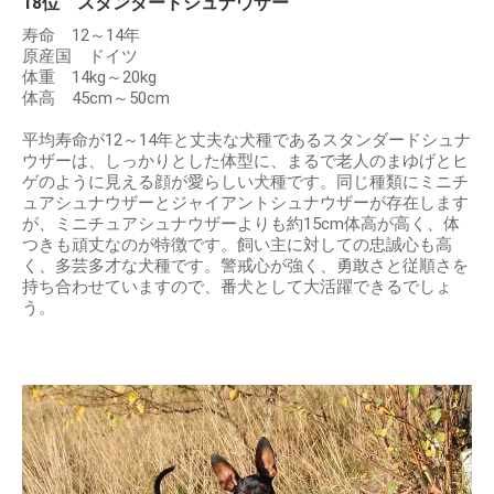
18位 スタンダードシュナウザー
寿命 12～14年
原産国 ドイツ
体重 14kg～20kg
体高 45cm～50cm
平均寿命が12～14年と丈夫な犬種であるスタンダードシュナ
ウザーは、しっかりとした体型に、まるで老人のまゆげとヒ
ゲのように見える顔が愛らしい犬種です。同じ種類にミニチ
ュアシュナウザーとジャイアントシュナウザーが存在します
が、ミニチュアシュナウザーよりも約15cm体高が高く、体
つきも頑丈なのが特徴です。飼い主に対しての忠誠心も高
く、多芸多才な犬種です。警戒心が強く、勇敢さと従順さを
持ち合わせていますので、番犬として大活躍できるでしょ
う。