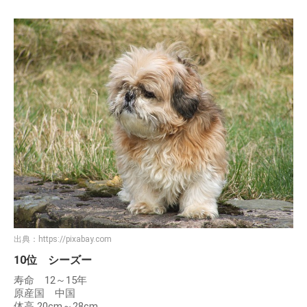
出典：
https://pixabay.com
10位 シーズー
寿命 12～15年
原産国 中国
体高 20cm～28cm