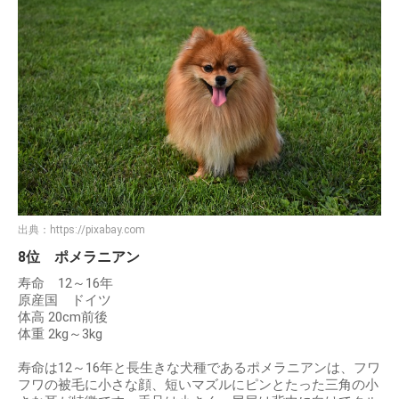
出典：
https://pixabay.com
8位 ポメラニアン
寿命 12～16年
原産国 ドイツ
体高 20cm前後
体重 2kg～3kg
寿命は12～16年と長生きな犬種であるポメラニアンは、フワ
フワの被毛に小さな顔、短いマズルにピンとたった三角の小