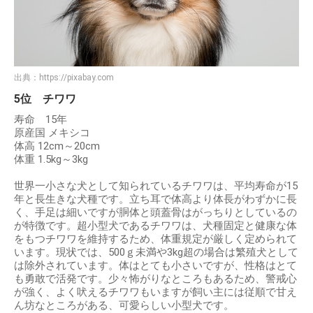
出典：
https://pixabay.com
5位 チワワ
寿命 15年
原産国 メキシコ
体高 12cm～20cm
体重 1.5kg～3kg
世界一小さな犬として知られているチワワは、平均寿命が15
年と長生きな犬種です。立ち耳で体高より体長がわずかに長
く、手足は細いですが胴体と頭蓋骨はがっちりとしているの
が特徴です。超小型犬であるチワワは、犬種固定と健康な体
をもつチワワを維持するため、体重規定が厳しく定められて
います。現状では、500ｇ未満や3kg超の場合は繁殖犬として
は除外されています。体はとても小さいですが、性格はとて
も勇敢で活発です。少々怖がりなところもあるため、警戒心
が強く、よく吠えるチワワもいますが飼い主には従順で甘え
ん坊なところがある、可愛らしい小型犬です。