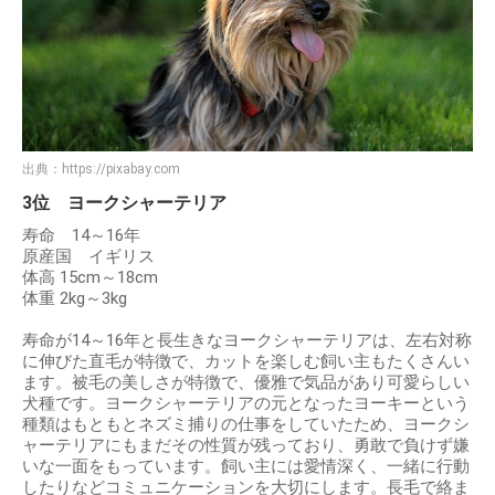
出典：
https://pixabay.com
3位 ヨークシャーテリア
寿命 14～16年
原産国 イギリス
体高 15cm～18cm
体重 2kg～3kg
寿命が14～16年と長生きなヨークシャーテリアは、左右対称
に伸びた直毛が特徴で、カットを楽しむ飼い主もたくさんい
ます。被毛の美しさが特徴で、優雅で気品があり可愛らしい
犬種です。ヨークシャーテリアの元となったヨーキーという
種類はもともとネズミ捕りの仕事をしていたため、ヨークシ
ャーテリアにもまだその性質が残っており、勇敢で負けず嫌
いな一面をもっています。飼い主には愛情深く、一緒に行動
したりなどコミュニケーションを大切にします。長毛で絡ま