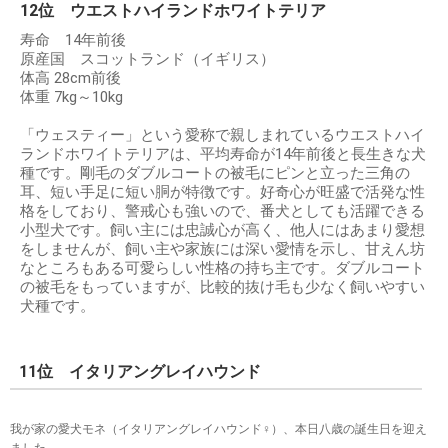
12位 ウエストハイランドホワイトテリア
寿命 14年前後
原産国 スコットランド（イギリス）
体高 28cm前後
体重 7kg～10kg
「ウェスティー」という愛称で親しまれているウエストハイ
ランドホワイトテリアは、平均寿命が14年前後と長生きな犬
種です。剛毛のダブルコートの被毛にピンと立った三角の
耳、短い手足に短い胴が特徴です。好奇心が旺盛で活発な性
格をしており、警戒心も強いので、番犬としても活躍できる
小型犬です。飼い主には忠誠心が高く、他人にはあまり愛想
をしませんが、飼い主や家族には深い愛情を示し、甘えん坊
なところもある可愛らしい性格の持ち主です。ダブルコート
の被毛をもっていますが、比較的抜け毛も少なく飼いやすい
犬種です。
11位 イタリアングレイハウンド
我が家の愛犬モネ（イタリアングレイハウンド♀）、本日八歳の誕生日を迎え