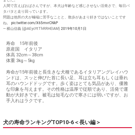
ました。
人間で言えばおばさんですが、本犬は年齢など感じさせない活発さで、毎日パ
タパタと走り回っています。
問題は他所の犬が極端に苦手なことと、散歩があまり好きではないことです
ね。
pic.twitter.com/X65mvrCNkP
— 横山信義 (@AEycYtThRRHEIAM)
2019年10月1日
寿命 15年前後
原産国 イタリア
体高 32cm～38cm
体重 3kg～5kg
寿命が15年前後と長生きな犬種であるイタリアングレイハウ
ンドは、スッと伸びた首に長い足、耳は立ち耳もしくは垂れ
耳のハウンドドッグです。歩く姿はとても気品があり、優雅
な印象を与えます。その性格は温厚で従順であり、活発で運
動が大好きです。被毛は短毛なので寒さには弱いですが、お
手入れはラクです。
犬の寿命ランキングTOP10-6＜長い編＞