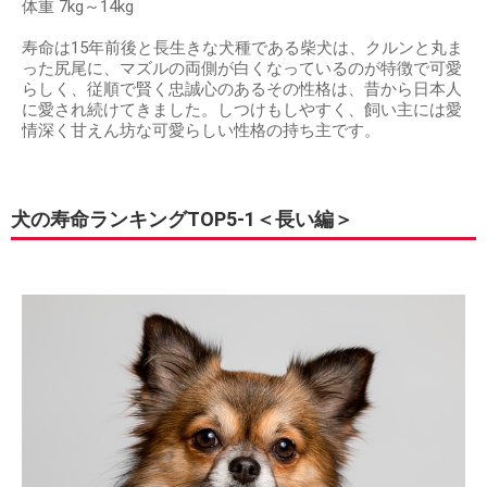
体重 7kg～14kg
寿命は15年前後と長生きな犬種である柴犬は、クルンと丸ま
った尻尾に、マズルの両側が白くなっているのが特徴で可愛
らしく、従順で賢く忠誠心のあるその性格は、昔から日本人
に愛され続けてきました。しつけもしやすく、飼い主には愛
情深く甘えん坊な可愛らしい性格の持ち主です。
犬の寿命ランキングTOP5-1＜長い編＞