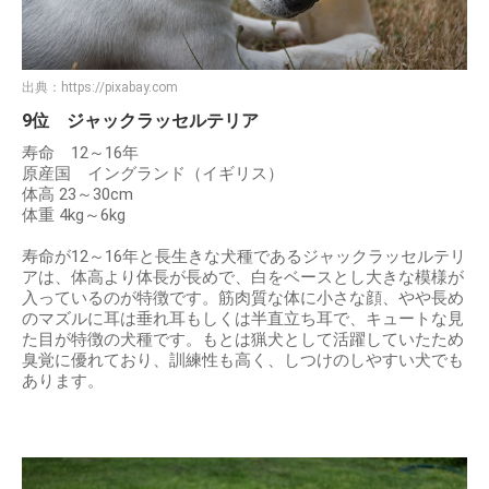
出典：
https://pixabay.com
9位 ジャックラッセルテリア
寿命 12～16年
原産国 イングランド（イギリス）
体高 23～30cm
体重 4kg～6kg
寿命が12～16年と長生きな犬種であるジャックラッセルテリ
アは、体高より体長が長めで、白をベースとし大きな模様が
入っているのが特徴です。筋肉質な体に小さな顔、やや長め
のマズルに耳は垂れ耳もしくは半直立ち耳で、キュートな見
た目が特徴の犬種です。もとは猟犬として活躍していたため
臭覚に優れており、訓練性も高く、しつけのしやすい犬でも
あります。