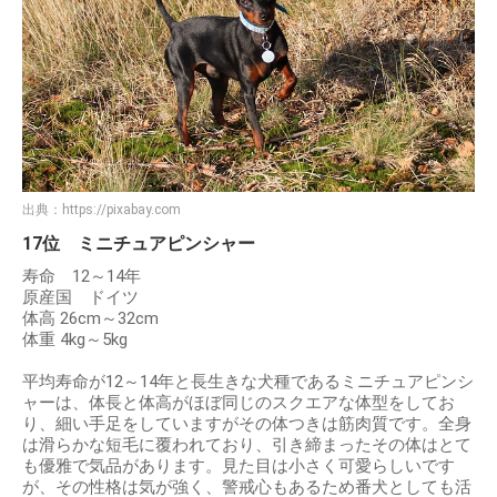
出典：
https://pixabay.com
17位 ミニチュアピンシャー
寿命 12～14年
原産国 ドイツ
体高 26cm～32cm
体重 4kg～5kg
平均寿命が12～14年と長生きな犬種であるミニチュアピンシ
ャーは、体長と体高がほぼ同じのスクエアな体型をしてお
り、細い手足をしていますがその体つきは筋肉質です。全身
は滑らかな短毛に覆われており、引き締まったその体はとて
も優雅で気品があります。見た目は小さく可愛らしいです
が、その性格は気が強く、警戒心もあるため番犬としても活