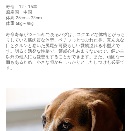
寿命 12～15年
原産国 中国
体高 25cm～28cm
体重 6kg～9kg
寿命寿命が12～15年であるパグは、スクエアな体格とがっち
りしている筋肉質な体型、ペチャっとつぶれた鼻、真ん丸な
目とクルンと巻いた尻尾が可愛らしい愛嬌溢れる小型犬で
す。明るく活発な性格で、警戒心もあまりないので、飼い主
以外の他人にも愛想をすることができます。また、頑固な一
面もあるため、小さな頃からしっかりとしたしつけも必要で
す。