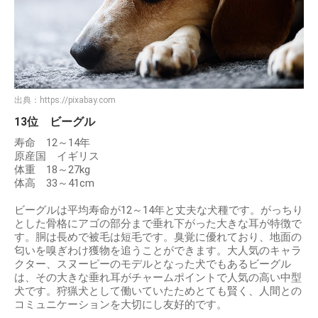
出典：
https://pixabay.com
13位 ビーグル
寿命 12～14年
原産国 イギリス
体重 18～27kg
体高 33～41cm
ビーグルは平均寿命が12～14年と丈夫な犬種です。がっちり
とした骨格にアゴの部分まで垂れ下がった大きな耳が特徴で
す。胴は長めで被毛は短毛です。臭覚に優れており、地面の
匂いを嗅ぎわけ獲物を追うことができます。大人気のキャラ
クター、スヌーピーのモデルとなった犬でもあるビーグル
は、その大きな垂れ耳がチャームポイントで人気の高い中型
犬です。狩猟犬として働いていたためとても賢く、人間との
コミュニケーションを大切にし友好的です。