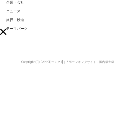
企業・会社
ニュース
旅行・鉄道
テーマパーク
Copyright (C) RANK1[ランク1]｜人気ランキングサイト～国内最大級