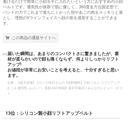
着けるだけで簡単に小顔を手に入れたいという方におすすめの小顔
ベルトです。通気性が抜群で肌に優しく、360度全方位固定型で、
バンドの力でこれまで落ちにくかった頬やあごの肉をスッキリと落
とし、理想のVラインフェイスへ顔の形を成形することができま
す。
この商品の通販サイトへ
届いた瞬間は、あまりのコンパクトさに驚きましたが、素
材が柔らかいので顔も痛くならず、何よりしっかりリフト
アップ!
お値段が非常にお安いことを考えると、十分すぎると思い
ます。
出典：
【楽天市場】コロッケ0621さんの【送料無料】小顔 ベルト リフトアップ
むくみ 通気性 ムレにくい 美肌 KAO360(絆 楽天市場店) | みんなのレビュー・口コ
ミ
13位：シリコン製小顔リフトアップベルト