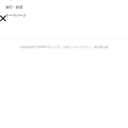
旅行・鉄道
テーマパーク
Copyright (C) RANK1[ランク1]｜人気ランキングサイト～国内最大級