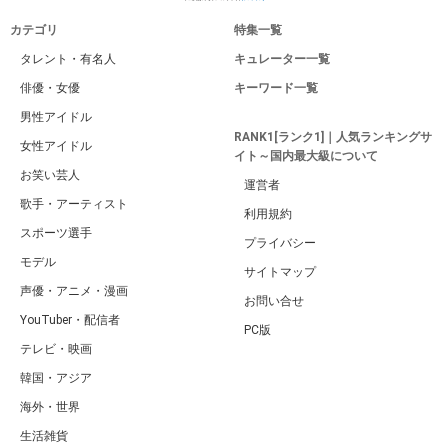
カテゴリ
特集一覧
タレント・有名人
キュレーター一覧
俳優・女優
キーワード一覧
男性アイドル
RANK1[ランク1]｜人気ランキングサ
女性アイドル
イト～国内最大級について
お笑い芸人
運営者
歌手・アーティスト
利用規約
スポーツ選手
プライバシー
モデル
サイトマップ
声優・アニメ・漫画
お問い合せ
YouTuber・配信者
PC版
テレビ・映画
韓国・アジア
海外・世界
生活雑貨