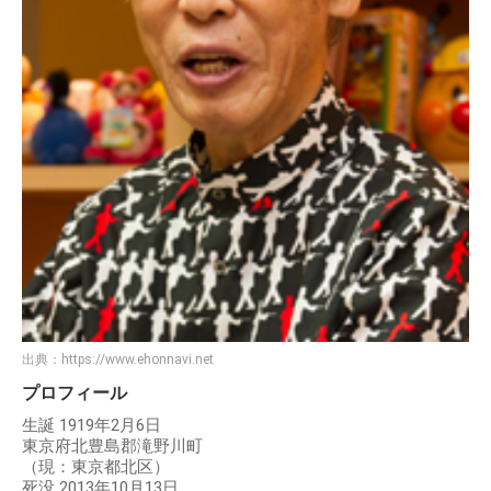
出典：
https://www.ehonnavi.net
プロフィール
生誕 1919年2月6日
東京府北豊島郡滝野川町
（現：東京都北区）
死没 2013年10月13日