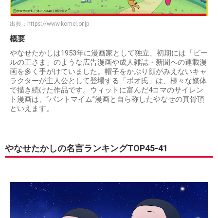
出典：
https://www.komei.or.jp
概要
やなせたかしは1953年に漫画家として独立、初期には「ビー
ルの王さま」のような広告漫画や成人雑誌・新聞への連載漫
画を多く手がけていました。帽子をかぶり顔がみえないキャ
ラクターが主人公として登場する「ボオ氏」は、様々な媒体
で描き続けた作品です。ウィットに富んだ4コマのサイレン
ト漫画は、“パントマイム”漫画と自ら称したやなせの真骨頂
といえます。
やなせたかしの名言ランキングTOP45-41