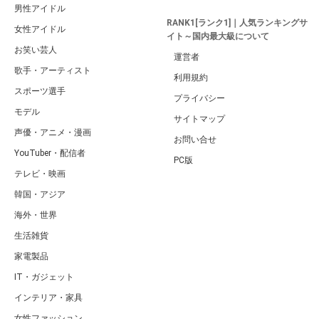
男性アイドル
RANK1[ランク1]｜人気ランキングサ
女性アイドル
イト～国内最大級について
お笑い芸人
運営者
歌手・アーティスト
利用規約
スポーツ選手
プライバシー
モデル
サイトマップ
声優・アニメ・漫画
お問い合せ
YouTuber・配信者
PC版
テレビ・映画
韓国・アジア
海外・世界
生活雑貨
家電製品
IT・ガジェット
インテリア・家具
女性ファッション