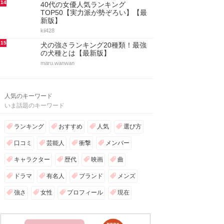
14
40代の女優人気ランキング
TOP50【実力派が勢ぞろい】【最
新版】
kii428
15
犬の強さランキング20種類！最強
の犬種とは【最新版】
maru.wanwan
人気のキーワード
いま話題のキーワード
ランキング
おすすめ
人気
選び方
口コミ
芸能人
衝撃
メンバー
キャラクター
歴代
映画
曲
ドラマ
有名人
ブランド
メンズ
強さ
女性
プロフィール
現在