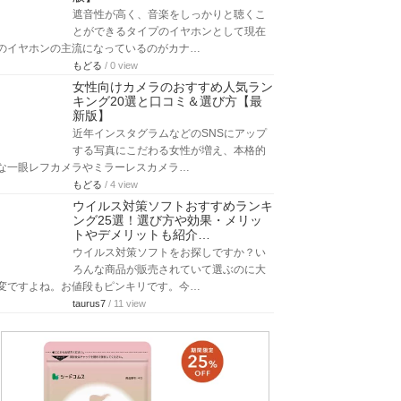
遮音性が高く、音楽をしっかりと聴くこ
とができるタイプのイヤホンとして現在
のイヤホンの主流になっているのがカナ…
もどる
/ 0 view
女性向けカメラのおすすめ人気ラン
キング20選と口コミ＆選び方【最
新版】
近年インスタグラムなどのSNSにアップ
する写真にこだわる女性が増え、本格的
な一眼レフカメラやミラーレスカメラ…
もどる
/ 4 view
ウイルス対策ソフトおすすめランキ
ング25選！選び方や効果・メリッ
トやデメリットも紹介…
ウイルス対策ソフトをお探しですか？い
ろんな商品が販売されていて選ぶのに大
変ですよね。お値段もピンキリです。今…
taurus7
/ 11 view