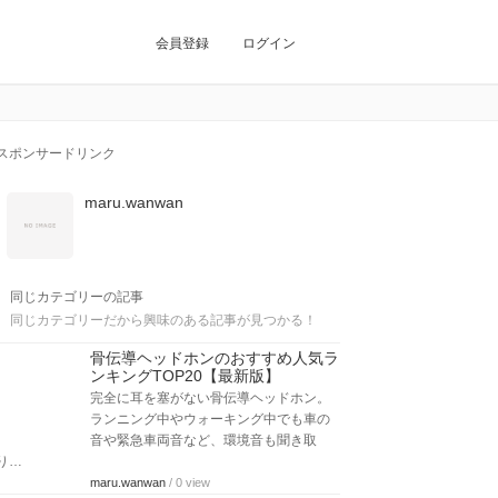
会員登録
ログイン
スポンサードリンク
maru.wanwan
同じカテゴリーの記事
同じカテゴリーだから興味のある記事が見つかる！
骨伝導ヘッドホンのおすすめ人気ラ
ンキングTOP20【最新版】
完全に耳を塞がない骨伝導ヘッドホン。
ランニング中やウォーキング中でも車の
音や緊急車両音など、環境音も聞き取
り…
maru.wanwan
/ 0 view