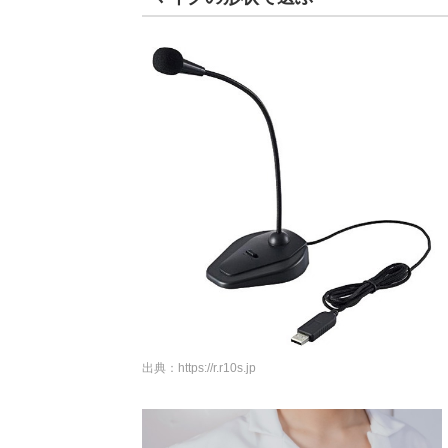
出典：
https://r.r10s.jp