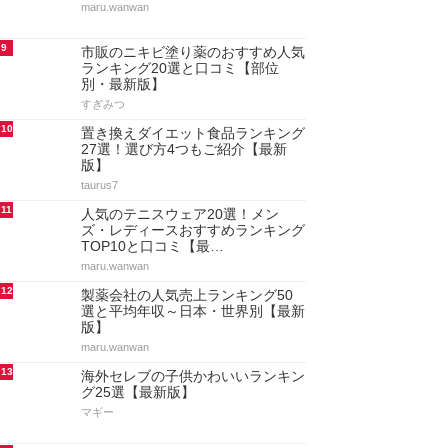
maru.wanwan
9
市販のニキビ塗り薬のおすすめ人気
ランキング20選と口コミ【部位
別・最新版】
すぎみつ
10
置き換えダイエット食品ランキング
27選！選び方4つもご紹介【最新
版】
taurus7
11
人気のテニスウェア20選！メン
ズ・レディースおすすめランキング
TOP10と口コミ【最…
maru.wanwan
12
製薬会社の人気売上ランキング50
選と平均年収～日本・世界別【最新
版】
maru.wanwan
13
海外セレブの子供かわいいランキン
グ25選【最新版】
マギー