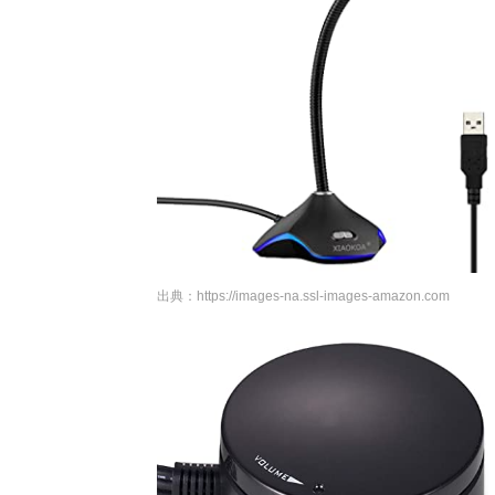
出典：
https://images-na.ssl-images-amazon.com