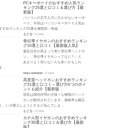
PCキーボードのおすすめ人気ラン
キング25選と口コミ＆選び方【最
新版】
パソコンの文字入力に欠かせないキーボ
ード。今回はパソコンキーボード人気お
すすめランキング25選を種類別（有線…
もどる
/ 0 view
骨伝導イヤホンのおすすめランキン
グ10選と口コミ【最新版人気】
最近注目が高まって来た骨伝導ヘッドホ
ン。「骨伝導イヤホンってなに？」と、
あまりよく知らない人も多いかもしれ
ま…
maru.wanwan
/ 0 view
高音質ヘッドホンおすすめランキン
グ31選と口コミ～選び方6つのポイ
ントも紹介【最新版…
現在は国内外問わず様々な種類のヘッド
ホンが販売されています。価格帯も幅広
く、いざ購入しようとすると悩んでしま…
もどる
/ 0 view
カナル型イヤホンのおすすめランキ
ング30選と口コミ＆選び方【最新
版】