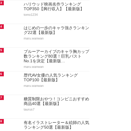
3
ハリウッド映画名作ランキング
TOP350【興行収入】【最新版】
tomo1234
4
はじめの一歩のキャラ強さランキン
グ22選【最新版】
maru.wanwan
5
ブルーアーカイブのキャラ胸カップ
数ランキング80選！巨乳バスト
No.1を決定【最新版…
maru.wanwan
6
歴代AV女優の人気ランキング
TOP100【最新版】
maru.wanwan
7
糖質制限おやつ！コンビニおすすめ
商品40選【最新版】
taurus7
8
有名イラストレーター＆絵師の人気
ランキング50選【最新版】