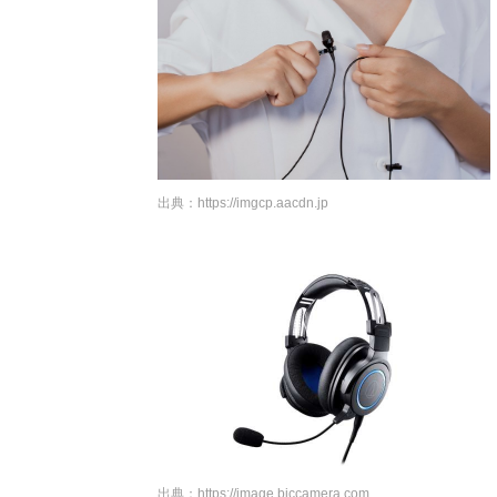
出典：
https://imgcp.aacdn.jp
出典：
https://image.biccamera.com