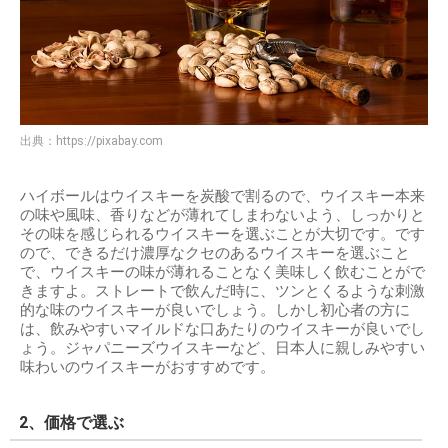
出典：
https://pixabay.com
ハイボールはウイスキーを炭酸で割るので、ウイスキー本来
の味や風味、香りなどが薄れてしまわないよう、しっかりと
その味を感じられるウイスキーを選ぶことが大切です。です
ので、できるだけ濃厚なクセのあるウイスキーを選ぶこと
で、ウイスキーの味が薄れることなく美味しく飲むことがで
きますよ。ストレートで飲んだ時に、ツンとくるような刺激
的な味のウイスキーが良いでしょう。しかし初心者の方に
は、飲みやすいマイルドな口あたりのウイスキーが良いでし
ょう。ジャパニーズウイスキーなど、日本人に親しみやすい
味わいのウイスキーがおすすめです。
2、価格で選ぶ