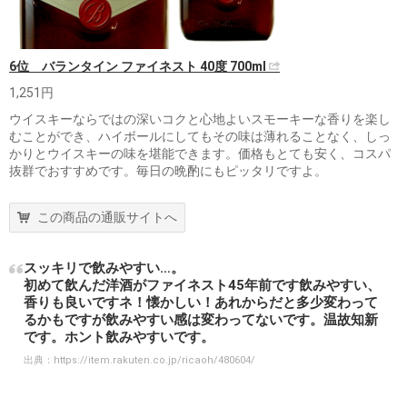
6位 バランタイン ファイネスト 40度 700ml
1,251円
ウイスキーならではの深いコクと心地よいスモーキーな香りを楽し
むことができ、ハイボールにしてもその味は薄れることなく、しっ
かりとウイスキーの味を堪能できます。価格もとても安く、コスパ
抜群でおすすめです。毎日の晩酌にもピッタリですよ。
この商品の通販サイトへ
スッキリで飲みやすい…。
初めて飲んだ洋酒がファイネスト45年前です飲みやすい、
香りも良いですネ！懐かしい！あれからだと多少変わって
るかもですが飲みやすい感は変わってないです。温故知新
です。ホント飲みやすいです。
出典：
https://item.rakuten.co.jp/ricaoh/480604/