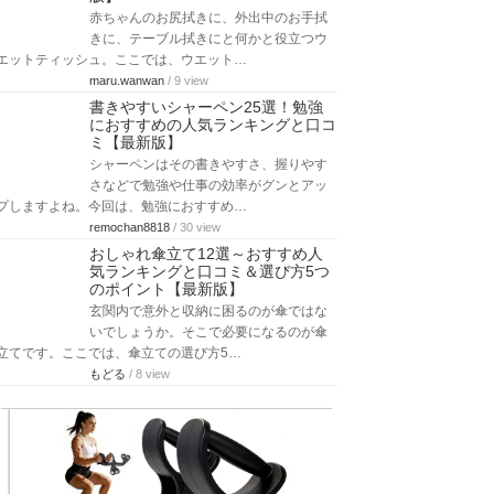
赤ちゃんのお尻拭きに、外出中のお手拭
きに、テーブル拭きにと何かと役立つウ
エットティッシュ。ここでは、ウエット…
maru.wanwan
/ 9 view
書きやすいシャーペン25選！勉強
におすすめの人気ランキングと口コ
ミ【最新版】
シャーペンはその書きやすさ、握りやす
さなどで勉強や仕事の効率がグンとアッ
プしますよね。今回は、勉強におすすめ…
remochan8818
/ 30 view
おしゃれ傘立て12選～おすすめ人
気ランキングと口コミ＆選び方5つ
のポイント【最新版】
玄関内で意外と収納に困るのが傘ではな
いでしょうか。そこで必要になるのが傘
立てです。ここでは、傘立ての選び方5…
もどる
/ 8 view