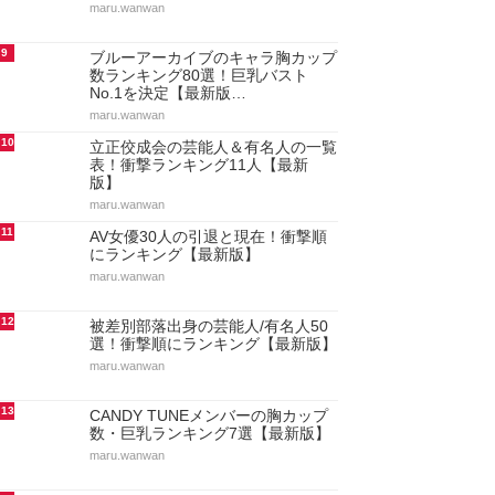
maru.wanwan
9
ブルーアーカイブのキャラ胸カップ
数ランキング80選！巨乳バスト
No.1を決定【最新版…
maru.wanwan
10
立正佼成会の芸能人＆有名人の一覧
表！衝撃ランキング11人【最新
版】
maru.wanwan
11
AV女優30人の引退と現在！衝撃順
にランキング【最新版】
maru.wanwan
12
被差別部落出身の芸能人/有名人50
選！衝撃順にランキング【最新版】
maru.wanwan
13
CANDY TUNEメンバーの胸カップ
数・巨乳ランキング7選【最新版】
maru.wanwan