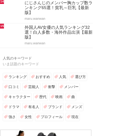
14
にじさんじのメンバー胸カップ数ラ
ンキング65選！貧乳～巨乳【最新
版】
maru.wanwan
15
外国人AV女優の人気ランキング32
選！白人多数・海外作品出演【最新
版】
maru.wanwan
人気のキーワード
いま話題のキーワード
ランキング
おすすめ
人気
選び方
口コミ
芸能人
衝撃
メンバー
キャラクター
歴代
映画
曲
ドラマ
有名人
ブランド
メンズ
強さ
女性
プロフィール
現在