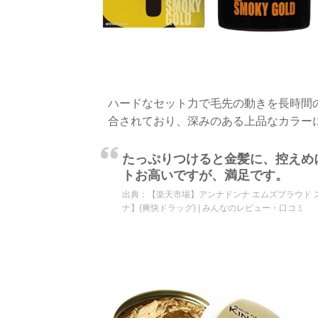
ハードなセット力で毛先の動きを長時間
合されており、深みのある上品なカラー
たっぷりつけると金髪に、控えめ
トお高いですが、満足です。
出典：
【楽天市場】アンナドンナ エムズプラウド ス
ナ】(爽快ドラッグ) | みんなのレビュー・口コミ