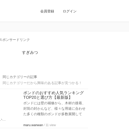
会員登録
ログイン
スポンサードリンク
すぎみつ
同じカテゴリーの記事
同じカテゴリーだから興味のある記事が見つかる！
ボンドのおすすめ人気ランキング
TOP20と選び方【最新版】
ボンドには壁の補修から、木材の接着、
封筒の封かんなど、様々な用途に合わせ
た多くの種類のボンドが多数展開して
い…
maru.wanwan
/ 11 view