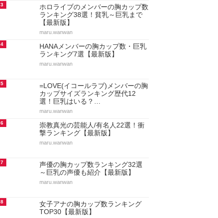
3
ホロライブのメンバーの胸カップ数
ランキング38選！貧乳～巨乳まで
【最新版】
maru.wanwan
4
HANAメンバーの胸カップ数・巨乳
ランキング7選【最新版】
maru.wanwan
5
=LOVE(イコールラブ)メンバーの胸
カップサイズランキング歴代12
選！巨乳はいる？…
maru.wanwan
6
崇教真光の芸能人/有名人22選！衝
撃ランキング【最新版】
maru.wanwan
7
声優の胸カップ数ランキング32選
～巨乳の声優も紹介【最新版】
maru.wanwan
8
女子アナの胸カップ数ランキング
TOP30【最新版】