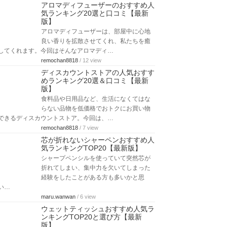
アロマディフューザーのおすすめ人
気ランキング20選と口コミ【最新
版】
アロマディフューザーは、部屋中に心地
良い香りを拡散させてくれ、私たちを癒
してくれます。今回はそんなアロマディ…
remochan8818
/ 12 view
ディスカウントストアの人気おすす
めランキング20選＆口コミ【最新
版】
食料品や日用品など、生活になくてはな
らない品物を低価格でおトクにお買い物
できるディスカウントストア。今回は、…
remochan8818
/ 7 view
芯が折れないシャーペンおすすめ人
気ランキングTOP20【最新版】
シャープペンシルを使っていて突然芯が
折れてしまい、集中力を欠いてしまった
経験をしたことがある方も多いかと思
い…
maru.wanwan
/ 6 view
ウェットティッシュおすすめ人気ラ
ンキングTOP20と選び方【最新
版】