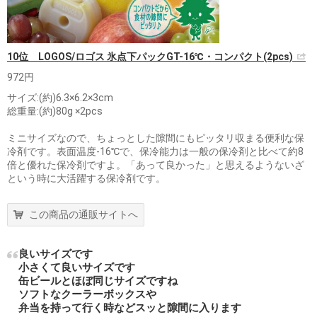
10位 LOGOS/ロゴス 氷点下パックGT-16℃・コンパクト(2pcs)
972円
サイズ:(約)6.3×6.2×3cm
総重量:(約)80g ×2pcs
ミニサイズなので、ちょっとした隙間にもピッタリ収まる便利な保
冷剤です。表面温度-16℃で、保冷能力は一般の保冷剤と比べて約8
倍と優れた保冷剤ですよ。「あって良かった」と思えるようないざ
という時に大活躍する保冷剤です。
この商品の通販サイトへ
良いサイズです
小さくて良いサイズです
缶ビールとほぼ同じサイズですね
ソフトなクーラーボックスや
弁当を持って行く時などスッと隙間に入ります