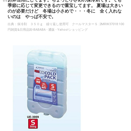
お弁当用にしてます。ちょっと小さめの保冷剤です。でも
季節に応じて変更できるので重宝してます。 夏場は大きい
のが必要だけど 冬場は小さめで・・・冬に 全く入れな
いのは やっぱ不安で。
出典：
保冷剤 ３５０ｇ 繰り返し使用可 クールマスターＳ :2MRW37018:100
円雑貨&日用品卸-BABABA - 通販 - Yahoo!ショッピング