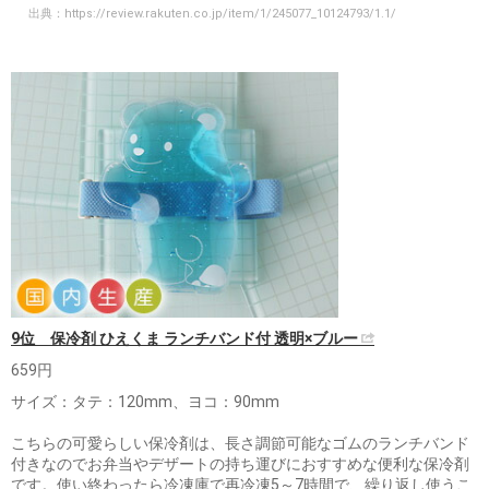
出典：
https://review.rakuten.co.jp/item/1/245077_10124793/1.1/
9位 保冷剤 ひえくま ランチバンド付 透明×ブルー
659円
サイズ：タテ：120mm、ヨコ：90mm
こちらの可愛らしい保冷剤は、長さ調節可能なゴムのランチバンド
付きなのでお弁当やデザートの持ち運びにおすすめな便利な保冷剤
です。使い終わったら冷凍庫で再冷凍5～7時間で、繰り返し使うこ