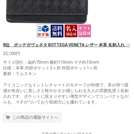
8位 ボッテガヴェネタ BOTTEGA VENETA レザー 本革 名刺入れ
32,100円
サイズ(約) ：縦約70mm 横約110mm マチ約15mm
仕様：本革 内部ポケット2ヶ所 外部ポケット1ヶ所
素材：ラムスキン
アイコニックなイントレチャートのモチーフが特徴で、革が持つ質
感や色合いに美しさと軽やかさが感じられる大人の雰囲気漂う名刺
入れです。ポケットに収まりやすい薄型デザインでコンパクトなが
らも、マチがついており収納力にも優れています。
この商品の通販サイトへ