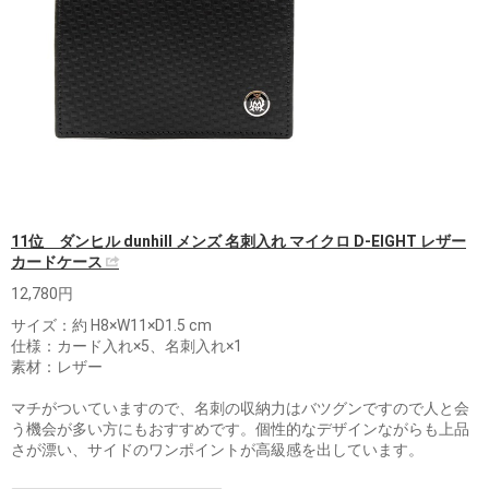
11位 ダンヒル dunhill メンズ 名刺入れ マイクロ D-EIGHT レザー
カードケース
12,780円
サイズ：約 H8×W11×D1.5 cm
仕様：カード入れ×5、名刺入れ×1
素材：レザー
マチがついていますので、名刺の収納力はバツグンですので人と会
う機会が多い方にもおすすめです。個性的なデザインながらも上品
さが漂い、サイドのワンポイントが高級感を出しています。