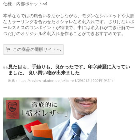
仕様：内部ポケット×4
本革ならではの風合いを活かしながら、モダンなシルエットや大胆
なカラーリングを合わせたオシャレな名刺入れです。さりげないポ
ールスミスのワンポイントが特徴で、中には名入れができ正解で一
つだけのオリジナル名刺入れを作ることができおすすめです。
この商品の通販サイトへ
見た目も、手触りも、良かったです。印字綺麗に入ってい
ました。 良い買い物が出来ました
出典：
https://review.rakuten.co.jp/item/1/296012_10004919/2.1/