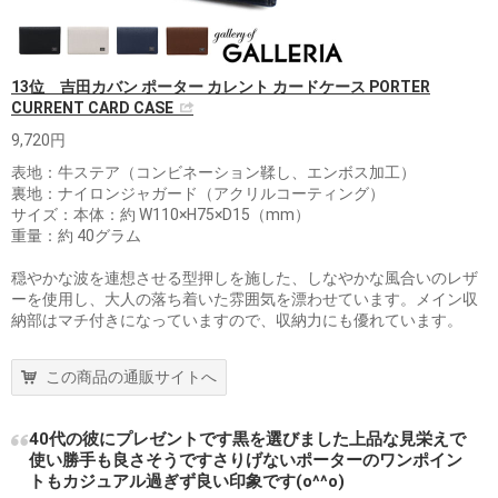
13位 吉田カバン ポーター カレント カードケース PORTER
CURRENT CARD CASE
9,720円
表地：牛ステア（コンビネーション鞣し、エンボス加工）
裏地：ナイロンジャガード（アクリルコーティング）
サイズ：本体：約 W110×H75×D15（mm）
重量：約 40グラム
穏やかな波を連想させる型押しを施した、しなやかな風合いのレザ
ーを使用し、大人の落ち着いた雰囲気を漂わせています。メイン収
納部はマチ付きになっていますので、収納力にも優れています。
この商品の通販サイトへ
40代の彼にプレゼントです黒を選びました上品な見栄えで
使い勝手も良さそうですさりげないポーターのワンポイン
トもカジュアル過ぎず良い印象です(o^^o)