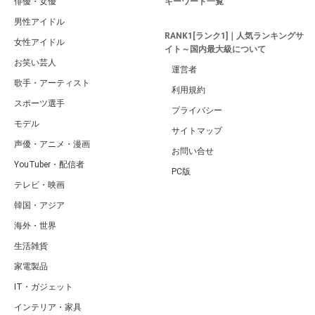
俳優・女優
キーワード一覧
男性アイドル
RANK1[ランク1]｜人気ランキングサ
女性アイドル
イト～国内最大級について
お笑い芸人
運営者
歌手・アーティスト
利用規約
スポーツ選手
プライバシー
モデル
サイトマップ
声優・アニメ・漫画
お問い合せ
YouTuber・配信者
PC版
テレビ・映画
韓国・アジア
海外・世界
生活雑貨
家電製品
IT・ガジェット
インテリア・家具