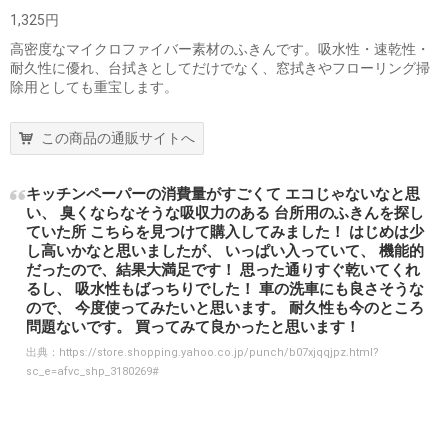
1,325円
高密度なマイクロファイバー素材のふきんです。吸水性・速乾性・
耐久性に優れ、台拭きとしてだけでなく、窓拭きやフローリング掃
除用としても重宝します。
この商品の通販サイトへ
キッチンペーパーの消費量がすごくて エコじゃないなと思
い、 臭くならなそうな吸収力のある 台所用のふきんを探し
ていた所 こちらを見つけて購入してみました！ はじめは少
し高いかなと思いましたが、 いっぱい入っていて、 機能的
だったので、結果大満足です！ 思った通りすぐ乾いてくれ
るし、 吸水性もばっちりでした！ 車の洗車にも良さそうな
ので、 今度使ってみたいと思います。 耐久性も今のところ
問題ないです。 買ってみて良かったと思います！
出典：
https://store.shopping.yahoo.co.jp/punch/b07xjqqjpz.html?
sc_e=afvc_shp_3180269#