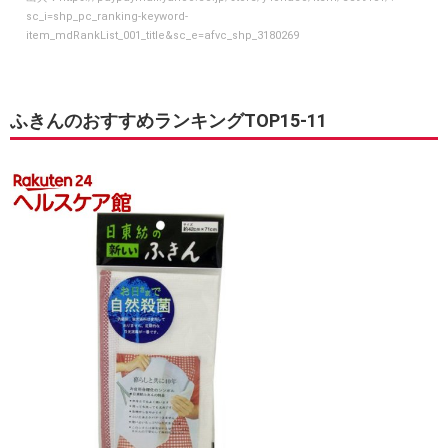
sc_i=shp_pc_ranking-keyword-
item_mdRankList_001_title&sc_e=afvc_shp_3180269
ふきんのおすすめランキングTOP15-11