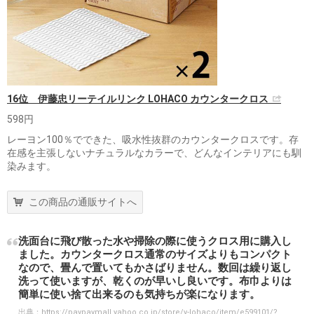
16位 伊藤忠リーテイルリンク LOHACO カウンタークロス
598円
レーヨン100％でできた、吸水性抜群のカウンタークロスです。存
在感を主張しないナチュラルなカラーで、どんなインテリアにも馴
染みます。
この商品の通販サイトへ
洗面台に飛び散った水や掃除の際に使うクロス用に購入し
ました。カウンタークロス通常のサイズよりもコンパクト
なので、畳んで置いてもかさばりません。数回は繰り返し
洗って使いますが、乾くのが早いし良いです。布巾よりは
簡単に使い捨て出来るのも気持ちが楽になります。
出典：
https://paypaymall.yahoo.co.jp/store/y-lohaco/item/e599101/?