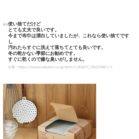
使い捨てだけど
とても丈夫で良いです。
今まで布巾は漂白していましたが、これなら使い捨てです
し
汚れたらすぐに洗えて落ちてとても良いです。
冬の乾かない季節にお勧めです。
すぐに乾くので嫌な臭いがしません。
出典：
https://review.rakuten.co.jp/item/1/203677_10527608/1.1/