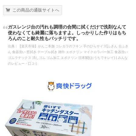
この商品の通販サイトへ
ガスレンジ台の汚れも調理の合間に拭くだけで洗剤なんて
使わなくても綺麗に落ちますよ。しっかりした作りはもち
ろんのこと耐久性もバッチリです。
出典：
【楽天市場】がんこ本舗 コレカラのフキン 手のひらサイズ[ふきん 台ふき
ん 食器洗い 窓拭き テーブル拭き 雑巾 エポクリン マイクロラバー加工 食器洗い
ゴムラテックス 消しゴム ゴム加工 エポクリン 日本製](おうちでキレイ) | みんな
のレビュー・口コミ