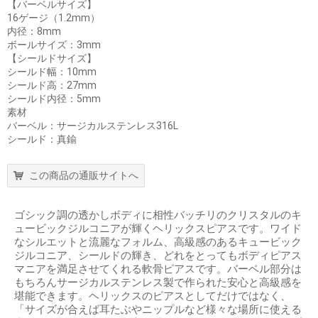
【バーベルサイズ】
16ゲージ（1.2mm）
内径：8mm
ボールサイズ：3mm
【シールドサイズ】
シールド幅：10mm
シールド高：27mm
シールド内径：5mm
素材
バーベル：サージカルステンレス316L
シールド：真鍮
この商品の通販サイトへ
ゴシック調の透かしボディに相性バッチリのクリスタルのキ
ュービックジルコニアが輝くヘリックスピアスです。ワイド
なシルエットと流麗なフォルム、高級感のあるキュービック
ジルコニア、シールドの輝き、どれをとってもボディピアス
マニアを満足させてくれる軟骨ピアスです。バーベル部分は
もちろんサージカルステンレス製で作られた安心と高級感を
堪能できます。ヘリックスのピアスとしてだけではなく、
「サイズが合えば耳たぶやニップルなど様々な場所に使える