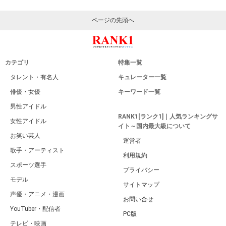
ページの先頭へ
カテゴリ
特集一覧
タレント・有名人
キュレーター一覧
俳優・女優
キーワード一覧
男性アイドル
RANK1[ランク1]｜人気ランキングサ
女性アイドル
イト～国内最大級について
お笑い芸人
運営者
歌手・アーティスト
利用規約
スポーツ選手
プライバシー
モデル
サイトマップ
声優・アニメ・漫画
お問い合せ
YouTuber・配信者
PC版
テレビ・映画