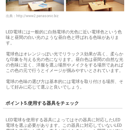
出典：
http://www2.panasonic.biz
LED電球には一般的に白熱電球の光色に近い電球色という色
味と昼間の白い光のような昼白色と呼ばれる色味がありま
す。
電球色はオレンジっぽい光でリラックス効果が高く、柔らか
な印象を与える光の色になります。昼白色は昼間の自然な光
の色味に近く、洋服を選ぶ場所やメイクをする場所であれば
この色の元で行うとイメージが掴みやすいとされています。
電球の色味の選び方は基本的には電球を取り付ける場所、そ
して好みに応じて選ぶと良いでしょう。
ポイント5.使用する器具をチェック
LED電球を使用する器具によってはその器具に対応したLED
電球を選ぶ必要があります。この器具に対応していないLED