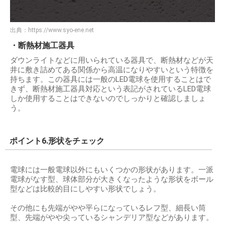
出典：
https://www.syo-ene.net
・断熱材施工器具
ダウンライトなどに用いられている器具で、断熱材などが天
井に敷き詰めてある関係から高温になりやすいという特徴を
持ちます。この器具には一般のLED電球を使用することはで
きず、断熱材施工器具対応という表記がされているLED電球
しか使用することはできないのでしっかりと確認しましょ
う。
ポイント6.形状をチェック
電球には一般電球以外にもいくつかの形状があります。一派
電球がなす型、球体部分が大きくなったような形状をボール
型などは比較的目にしやすい形状でしょう。
その他にも先端がやや平らになっているレフ型、細長い筒
型、先端がやや尖っているシャンデリア型などがあります。