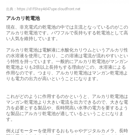
出典：
https://d1f5hsy4d47upe.cloudfront.net
アルカリ乾電池
現在、非充電式の乾電池の中では主流となっているのがこの
アルカリ乾電池です。パワフルで長持ちする乾電池として高
い人気を維持しています。
アルカリ乾電池は電解液に水酸化カリウムというアルカリ性
の水溶液を使用しており、この溶液は電流が流れやすいとい
う特性を持っています。一般的にアルカリ乾電池がマンガン
乾電池よりも2倍以上長持ちする理由がこの、水溶液による
作用なのです。つまり、アルカリ乾電池はマンガン乾電池よ
りも電力の出力が高いということになります。
これがどのように作用するのかというと、アルカリ乾電池は
マンガン乾電池より大きい電流を出力できるので、大きな電
力を必要とする製品や、長時間高い水準の電力を要するよう
な製品にアルカリ乾電池が適しているということになりま
す。
例えばモーターを使用するおもちゃやデジタルカメラ、長時