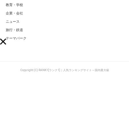
教育・学校
企業・会社
ニュース
旅行・鉄道
テーマパーク
Copyright (C) RANK1[ランク1]｜人気ランキングサイト～国内最大級