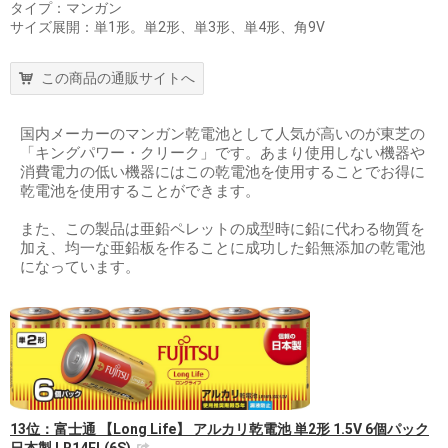
タイプ：マンガン
サイズ展開：単1形。単2形、単3形、単4形、角9V
この商品の通販サイトへ
国内メーカーのマンガン乾電池として人気が高いのが東芝の
「キングパワー・クリーク」です。あまり使用しない機器や
消費電力の低い機器にはこの乾電池を使用することでお得に
乾電池を使用することができます。
また、この製品は亜鉛ペレットの成型時に鉛に代わる物質を
加え、均一な亜鉛板を作ることに成功した鉛無添加の乾電池
になっています。
13位：富士通 【Long Life】 アルカリ乾電池 単2形 1.5V 6個パック