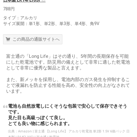
日本製 LR14FL(6S)
788円
タイプ：アルカリ
サイズ展開：単1形、単2形、単3形、単4形、角9V
この商品の通販サイトへ
富士通の「Long Life」はその通り、5年間の長期保存を可能
にした乾電池です。防災用の備えとして非常に適した乾電池
として非常に優秀な製品と言えます。
また、新メッキを採用し、電池内部のガス発生を抑制するこ
とで液漏れを防止する性能を高め、安全性の向上がなされて
います。
電池も自然放電しにくそうな包装で安心して保存できそう
です。
見た目も高級っぽくて良し。
とても良い物に感じられます。
出典：
Amazon | 富士通 【Long Life】 アルカリ乾電池 単2形 1.5V 6個パック 日