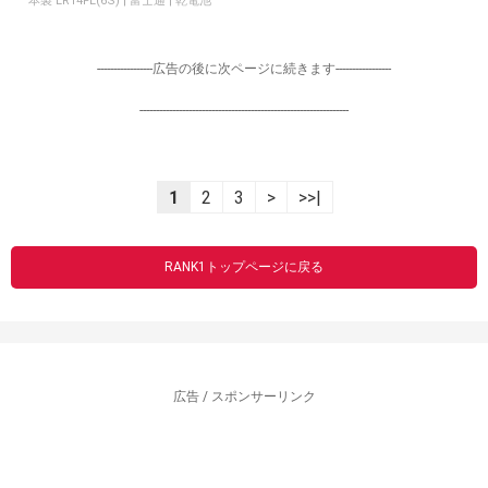
本製 LR14FL(6S) | 富士通 | 乾電池
-----------------広告の後に次ページに続きます-----------------
----------------------------------------------------------------
1
2
3
>
>>|
RANK1トップページに戻る
広告 / スポンサーリンク