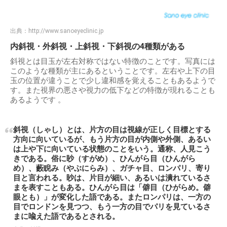
出典：
http://www.sanoeyeclinic.jp
内斜視・外斜視・上斜視・下斜視の4種類がある
斜視とは目玉が左右対称ではない特徴のことです。写真には
このような種類が主にあるということです。左右や上下の目
玉の位置が違うことで少し違和感を覚えることもあるようで
す。また視界の悪さや視力の低下などの特徴が現れることも
あるようです 。
斜視（しゃし）とは、片方の目は視線が正しく目標とする
方向に向いているが、もう片方の目が内側や外側、あるい
は上や下に向いている状態のことをいう。通称、人見こう
きである。俗に眇（すがめ）、ひんがら目（ひんがら
め）、藪睨み（やぶにらみ）、ガチャ目、ロンパリ、寄り
目と言われる。眇は、片目が細い、あるいは潰れているさ
まを表すこともある。ひんがら目は「僻目（ひがらめ。僻
眼とも）」が変化した語である。またロンパリは、一方の
目でロンドンを見つつ、もう一方の目でパリを見ているさ
まに喩えた語であるとされる。