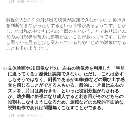
出典：
斜視 - Wikipedia
斜視の人は3 D の飛び出る映像が認知できなかったり 奥行き
を判断できなかったりするという特徴があるようです。しか
しこれは私の中でもほんの一部の人ということでありほとん
どの人は視界や視力に影響がないことが多いようです。しか
し周りから見ると少し変わっているためいじめの対象になる
ことも多いようです。
立体映画や3D画像などの、左右の映像差を利用した「手前
に迫ってくる」感覚は認識できない。ただし、これは必ず
しもそうではなく、斜視であるが3D映像などの飛び出す感
覚を感じることができる人もいる。般的に、片目は左右の
ズレを、片目は奥行きを、といった役割分担がなされる
が、幼少期に斜視になり成人すると利き目がそのどちらの
役割もこなすようになるため、運転などの比較的平面的な
視野動作であれば問題無くこなすことができる。
出典：
斜視 - Wikipedia