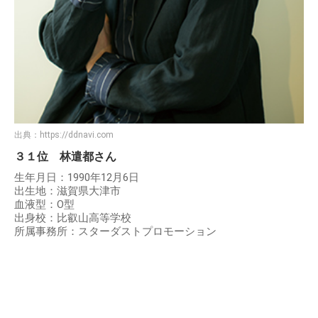
出典：
https://ddnavi.com
３１位 林遣都さん
生年月日：1990年12月6日
出生地：滋賀県大津市
血液型：O型
出身校：比叡山高等学校
所属事務所：スターダストプロモーション