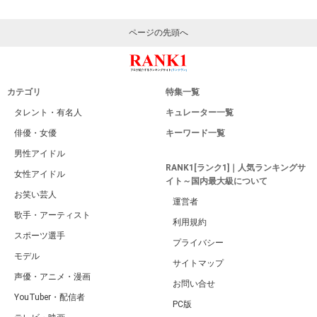
ページの先頭へ
カテゴリ
特集一覧
タレント・有名人
キュレーター一覧
俳優・女優
キーワード一覧
男性アイドル
RANK1[ランク1]｜人気ランキングサ
女性アイドル
イト～国内最大級について
お笑い芸人
運営者
歌手・アーティスト
利用規約
スポーツ選手
プライバシー
モデル
サイトマップ
声優・アニメ・漫画
お問い合せ
YouTuber・配信者
PC版