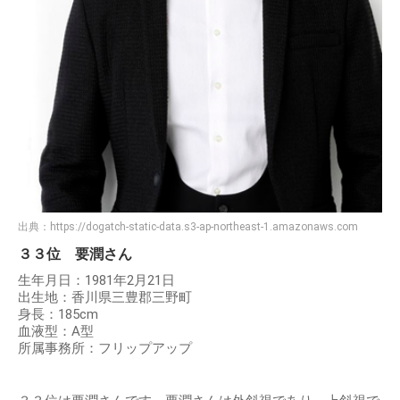
出典：
https://dogatch-static-data.s3-ap-northeast-1.amazonaws.com
３３位 要潤さん
生年月日：1981年2月21日
出生地：香川県三豊郡三野町
身長：185cm
血液型：A型
所属事務所：フリップアップ