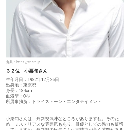
出典：
https://cherri.jp
３２位 小栗旬さん
生年月日：1982年12月26日
出身地：東京都
身長：184cm
血液型：O型
所属事務所：トライストーン・エンタテイメント
小栗旬さんは、外斜視気味なところがありますね。そのた
め、ミステリアスな雰囲気もあり、俳優としての魅力も倍増
していますね。外斜視の役者さんは演技力が高く才能がある