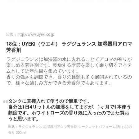
出典：
http://www.uyeki.co.jp
18位：UYEKI（ウエキ） ラグジュランス 加湿器用アロマ
芳香剤
ラグジュランスは加湿器の水に入れることでアロマの香りが
楽しめる芳香剤です。乾燥する季節を楽しく乗り切るアイテ
ムとして近年注目を集めています。
香りの強さも調節でき、香りの種類も多く展開されているの
で、様々な楽しみ方ができる芳香剤でもあります。
タンクに直接入れて使うので簡単です。
自分は1日4リットルの加湿をしてますが、1ヶ月で1本使う
頻度です。ホワイトローズの香り気に入ったのでまた買お
うと思います。
出典：
ラグジュランス 加湿器用アロマ芳香剤 シークレットパフューム(石けん)の
香り 300ml