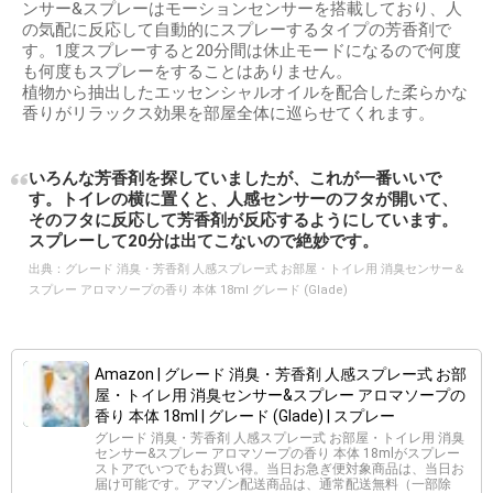
ンサー&スプレーはモーションセンサーを搭載しており、人
の気配に反応して自動的にスプレーするタイプの芳香剤で
す。1度スプレーすると20分間は休止モードになるので何度
も何度もスプレーをすることはありません。
植物から抽出したエッセンシャルオイルを配合した柔らかな
香りがリラックス効果を部屋全体に巡らせてくれます。
いろんな芳香剤を探していましたが、これが一番いいで
す。トイレの横に置くと、人感センサーのフタが開いて、
そのフタに反応して芳香剤が反応するようにしています。
スプレーして20分は出てこないので絶妙です。
出典：
グレード 消臭・芳香剤 人感スプレー式 お部屋・トイレ用 消臭センサー＆
スプレー アロマソープの香り 本体 18ml グレード (Glade)
Amazon | グレード 消臭・芳香剤 人感スプレー式 お部
屋・トイレ用 消臭センサー&スプレー アロマソープの
香り 本体 18ml | グレード (Glade) | スプレー
グレード 消臭・芳香剤 人感スプレー式 お部屋・トイレ用 消臭
センサー&スプレー アロマソープの香り 本体 18mlがスプレー
ストアでいつでもお買い得。当日お急ぎ便対象商品は、当日お
届け可能です。アマゾン配送商品は、通常配送無料（一部除