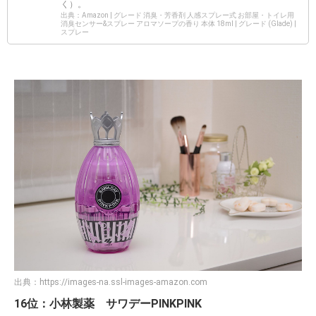
く）。
出典：Amazon | グレード 消臭・芳香剤 人感スプレー式 お部屋・トイレ用
消臭センサー&スプレー アロマソープの香り 本体 18ml | グレード (Glade) |
スプレー
出典：
https://images-na.ssl-images-amazon.com
16位：小林製薬 サワデーPINKPINK