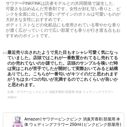
サワデーPINKPINKは読者モデルとの共同開発で誕生した、
可愛さを詰め込んだ芳香剤です。女性が好む甘い香りと、ピ
ンクを全面に出した可愛いデザインのボトルは可愛いものが
大好きな女性におすすめです。
ボディミストなどの化粧品にも使用されている華やかな香り
が濃く広がっていくので広い部屋でも香りが行き渡る点もお
すすめのポイントです。
最近売り出されたようで見た目もオシャレ可愛く気になっ
ていました。店頭ではこれが一番数置かれてるし売れてる
のか売れてないのか謎でした。店頭のサンプルを嗅いだ時
は実はこれが苦手でしたが開封して実際おいてみると結構
ありでした。こちらが一番匂いがキツイのだと思われます
がうちはタバコの匂いが充満するのでこれくらいが良いか
と思われます。
出典：
サワデーピンクピンク 消臭芳香剤 部屋用 本体 ウェディングフラワー
250ml
Amazon | サワデーピンクピンク 消臭芳香剤 部屋用 本
体 ウェディングフラワー 250ml | ピンクピンク部屋用 |