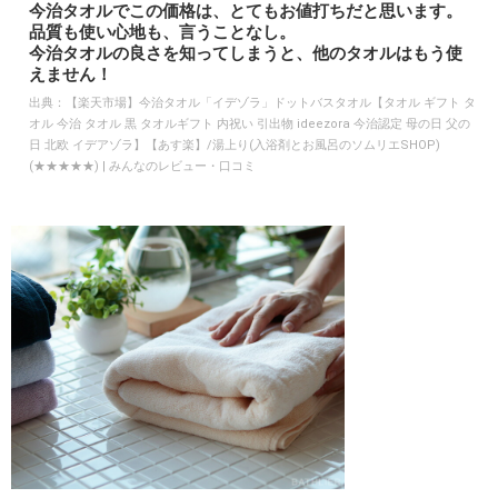
今治タオルでこの価格は、とてもお値打ちだと思います。
品質も使い心地も、言うことなし。
今治タオルの良さを知ってしまうと、他のタオルはもう使
えません！
出典：
【楽天市場】今治タオル「イデゾラ」ドットバスタオル【タオル ギフト タ
オル 今治 タオル 黒 タオルギフト 内祝い 引出物 ideezora 今治認定 母の日 父の
日 北欧 イデアゾラ】【あす楽】/湯上り(入浴剤とお風呂のソムリエSHOP)
(★★★★★) | みんなのレビュー・口コミ