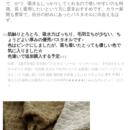
で、かつ、吸水もしっかりしてくれるので使いやすいのも特
徴。長く愛用したいという方に是非おすすめです。カラー展
開も豊富で、自分の好みにあったバスタオルに出会えるは
ず。
肌触りとろとろ、吸水力ばっちり、毛羽立ちが少ない、ち
ょうどよい厚みの優秀バスタオルです♪
色はピンクにしましたが、落ち着いたとっても優しい色で
気に入りました☆
色違いで追加購入する予定♪♪♪
出典：
【楽天市場】日本製 バスタオル「メール・リッチパイル」【今治タオル タ
オルギフト 内祝い 引出物 タオル YOUTH ユース 出産祝い 出産 ベビー ベビータ
オル バス 引越し祝い 日本 国産 国内産 日本産 ふわふわ ナチュラル 薄手 中厚】/
湯上り(入浴剤とお風呂のソムリエSHOP)(★★★★★) | みんなのレビュー・口コ
ミ