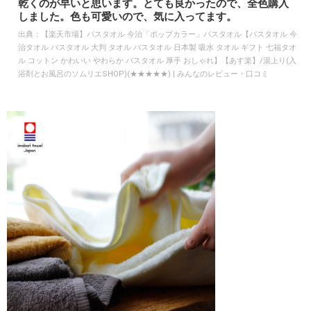
乾くのが早いと思います。とても良かったので、全色購入
しました。色も可愛いので、気に入ってます。
出典：
【楽天市場】バスタオル 今治「ポップカラー」バスタオル【バスタオル 今
治タオル バスタオル 大判 タオル バスタオル 日本製 吸水 タオル ギフト 七福タオ
ル コットン かわいい やわらか バスタオル 厚手 おしゃれ】【あす楽】/湯上り(入
浴剤とお風呂のソムリエSHOP)(★★★★★) | みんなのレビュー・口コミ