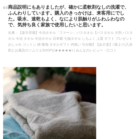
商品説明にもありましたが、確かに柔軟剤なしの洗濯で、
ふんわりしています。購入のきっかけは、来客用にでし
た。吸水、速乾もよく、なにより肌触りがふわふわなの
で、気持ち良く家族で使用したいと思います。
出典：
【楽天市場】今治タオル「ファーン」バスタオル【バスタオル 大判 バスタ
オル 今治 タオル 今治タオル 日本製 七福タオル しちふく 上質 ギフト プレゼント
おしゃれ コットン 綿 無地 タオルギフト 内祝い 引出物】【あす楽】/湯上り(入浴
剤とお風呂のソムリエSHOP)(★★★★★) | みんなのレビュー・口コミ