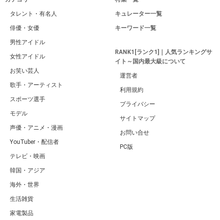
タレント・有名人
キュレーター一覧
俳優・女優
キーワード一覧
男性アイドル
RANK1[ランク1]｜人気ランキングサ
女性アイドル
イト～国内最大級について
お笑い芸人
運営者
歌手・アーティスト
利用規約
スポーツ選手
プライバシー
モデル
サイトマップ
声優・アニメ・漫画
お問い合せ
YouTuber・配信者
PC版
テレビ・映画
韓国・アジア
海外・世界
生活雑貨
家電製品