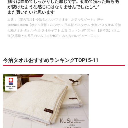
触りは固めてしっかりした感じです。初めて洗った時も毛
が抜けたような感じにはなりませんでしたし^_^
また買いたいと思います
出典：
【楽天市場】今治タオル バスタオル「ホテルリゾート」 厚手
70cm×140cm【ホテル仕様 バスタオル 日本製 バスタオル 大判 バスタオル 今治
七福タオル タオル 今治 タオルギフト 上質 コットン 綿100％】【あす楽】/湯上
り(入浴剤とお風呂のソムリエSHOP) | みんなのレビュー・口コミ
今治タオルおすすめランキングTOP15-11