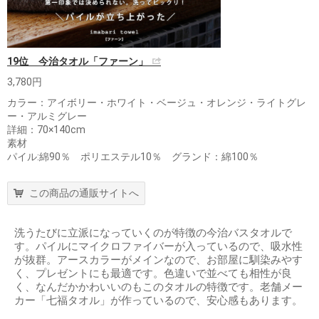
19位 今治タオル「ファーン」
3,780円
カラー：アイボリー・ホワイト・ベージュ・オレンジ・ライトグレ
ー・アルミグレー
詳細：70×140cm
素材
パイル:綿90％ ポリエステル10％ グランド：綿100％
この商品の通販サイトへ
洗うたびに立派になっていくのが特徴の今治バスタオルで
す。パイルにマイクロファイバーが入っているので、吸水性
が抜群。アースカラーがメインなので、お部屋に馴染みやす
く、プレゼントにも最適です。色違いで並べても相性が良
く、なんだかかわいいのもこのタオルの特徴です。老舗メー
カー「七福タオル」が作っているので、安心感もあります。