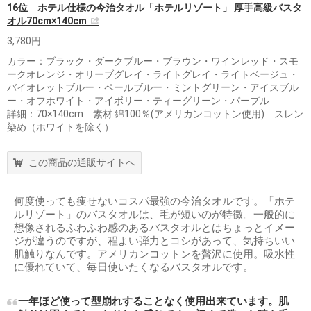
16位 ホテル仕様の今治タオル「ホテルリゾート」 厚手高級バスタ
オル70cm×140cm
3,780円
カラー：ブラック・ダークブルー・ブラウン・ワインレッド・スモ
ークオレンジ・オリーブグレイ・ライトグレイ・ライトベージュ・
バイオレットブルー・ペールブルー・ミントグリーン・アイスブル
ー・オフホワイト・アイボリー・ティーグリーン・パープル
詳細：70×140cm 素材 綿100％(アメリカンコットン使用) スレン
染め（ホワイトを除く）
この商品の通販サイトへ
何度使っても痩せないコスパ最強の今治タオルです。「ホテ
ルリゾート」のバスタオルは、毛が短いのが特徴。一般的に
想像されるふわふわ感のあるバスタオルとはちょっとイメー
ジが違うのですが、程よい弾力とコシがあって、気持ちいい
肌触りなんです。アメリカンコットンを贅沢に使用。吸水性
に優れていて、毎日使いたくなるバスタオルです。
一年ほど使って型崩れすることなく使用出来ています。肌