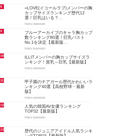
8
=LOVE(イコールラブ)メンバーの胸
カップサイズランキング歴代12
選！巨乳はいる？…
maru.wanwan
9
ブルーアーカイブのキャラ胸カップ
数ランキング80選！巨乳バスト
No.1を決定【最新版…
maru.wanwan
10
ILLITメンバーの胸カップサイズラ
ンキング！貧乳～巨乳【最新版】
maru.wanwan
11
甲子園のチアガール歴代かわいいラ
ンキング40選【高校野球・最新
版】
maru.wanwan
12
人気の韓国AV女優ランキング
TOP32【最新版】
maru.wanwan
13
歴代のジュニアアイドル人気ランキ
ングTOP15【最新版】