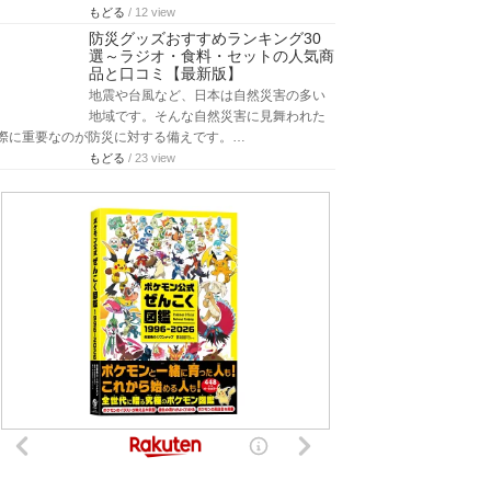
もどる
/ 12 view
防災グッズおすすめランキング30
選～ラジオ・食料・セットの人気商
品と口コミ【最新版】
地震や台風など、日本は自然災害の多い
地域です。そんな自然災害に見舞われた
際に重要なのが防災に対する備えです。…
もどる
/ 23 view