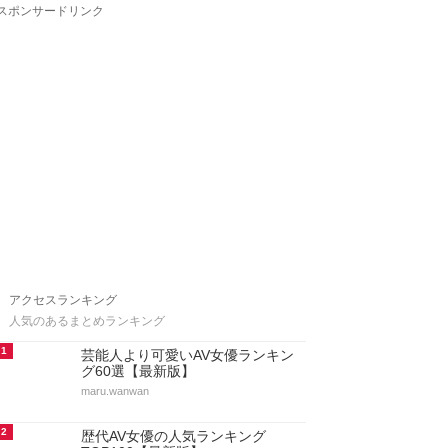
スポンサードリンク
アクセスランキング
人気のあるまとめランキング
1
芸能人より可愛いAV女優ランキン
グ60選【最新版】
maru.wanwan
2
歴代AV女優の人気ランキング