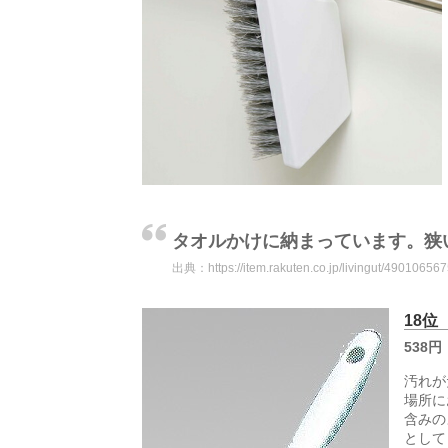
タオルかけに納まっています。
出典：
https://item.rakuten.co.jp/livingut/49010656
18
538円
汚れが
場所に
含みの
として