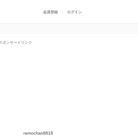
会員登録
ログイン
スポンサードリンク
remochan8818