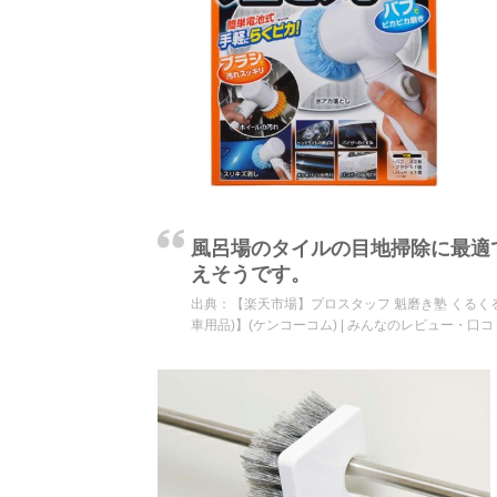
風呂場のタイルの目地掃除に最適
えそうです。
出典：
【楽天市場】プロスタッフ 魁磨き塾 くるく
車用品)】(ケンコーコム) | みんなのレビュー・口コ