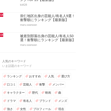
kii428
14
崇仁地区出身の芸能人/有名人9選！
衝撃順にランキング【最新版】
maru.wanwan
15
被差別部落出身の芸能人/有名人50
選！衝撃順にランキング【最新版】
maru.wanwan
人気のキーワード
いま話題のキーワード
ランキング
おすすめ
人気
選び方
口コミ
芸能人
衝撃
メンバー
キャラクター
歴代
映画
曲
ドラマ
有名人
ブランド
メンズ
強さ
女性
プロフィール
現在