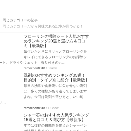
同じカテゴリーの記事
同じカテゴリーだから興味のある記事が見つかる！
フローリング掃除シート人気おすす
めランキング20選と選び方＆口コ
ミ【最新版】
気付いたときにササっとフローリングを
キレイにできるフローリングのお掃除シ
ート。ドライやウェット、香り付きのも…
remochan8818
/ 8 view
洗剤のおすすめランキング35選！
目的別・タイプ別に紹介【最新版】
毎日の洗濯や食器洗いに欠かせない洗剤
は、多くの種類があり迷ってしまいます
よね。今回は洗剤の選び方と、いい匂
い…
remochan8818
/ 12 view
シャー芯のおすすめ人気ランキング
15選と口コミ＆選び方【最新版】
年では抜群の機能性を備えたシャーペン