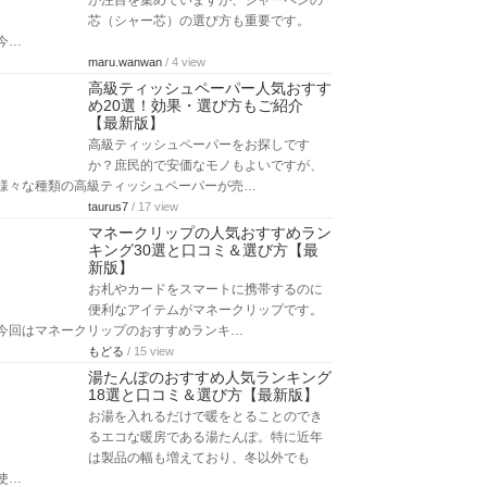
が注目を集めていますが、シャーペンの
芯（シャー芯）の選び方も重要です。
今…
maru.wanwan
/ 4 view
高級ティッシュペーパー人気おすす
め20選！効果・選び方もご紹介
【最新版】
高級ティッシュペーパーをお探しです
か？庶民的で安価なモノもよいですが、
様々な種類の高級ティッシュペーパーが売…
taurus7
/ 17 view
マネークリップの人気おすすめラン
キング30選と口コミ＆選び方【最
新版】
お札やカードをスマートに携帯するのに
便利なアイテムがマネークリップです。
今回はマネークリップのおすすめランキ…
もどる
/ 15 view
湯たんぽのおすすめ人気ランキング
18選と口コミ＆選び方【最新版】
お湯を入れるだけで暖をとることのでき
るエコな暖房である湯たんぽ。特に近年
は製品の幅も増えており、冬以外でも
使…