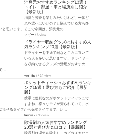
消臭元おすすめランキング13選！
トイレ・部屋・車と場所別に紹介
【最新版】
消臭と芳香を楽しみたいけれど、一体ど
れを選べばいいの？と悩んでいる方も多
いと思います。そこで今回は、消臭元の…
マギー
/ 3 view
ドライヤー収納グッズのおすすめ人
気ランキング20選【最新版】
ドライヤーを中途半端なところに置いて
いる人も多いと思いますが、ドライヤー
を収納できるグッズの活用がおすすめ
で…
yoshitani
/ 14 view
ポケットティッシュおすすめランキ
ング15選！選び方もご紹介【最新
版】
携帯に便利なのがポケットティッシュで
すよね。様々なモノが売られていて、水
に流せるタイプから保湿タイプまで、い…
taurus7
/ 35 view
除湿剤の人気おすすめランキング
20選と選び方＆口コミ【最新版】
除湿剤は湿気を除去し、カビやイヤなニ