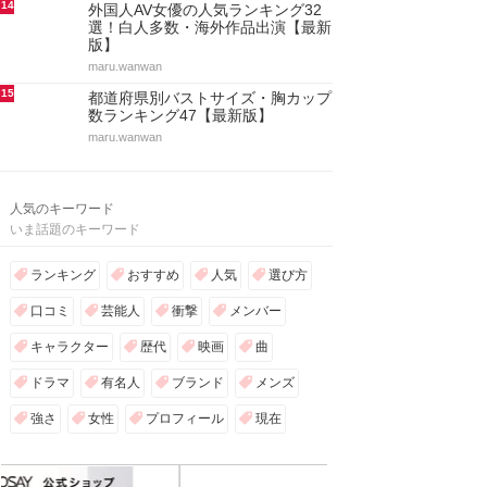
14
外国人AV女優の人気ランキング32
選！白人多数・海外作品出演【最新
版】
maru.wanwan
15
都道府県別バストサイズ・胸カップ
数ランキング47【最新版】
maru.wanwan
人気のキーワード
いま話題のキーワード
ランキング
おすすめ
人気
選び方
口コミ
芸能人
衝撃
メンバー
キャラクター
歴代
映画
曲
ドラマ
有名人
ブランド
メンズ
強さ
女性
プロフィール
現在