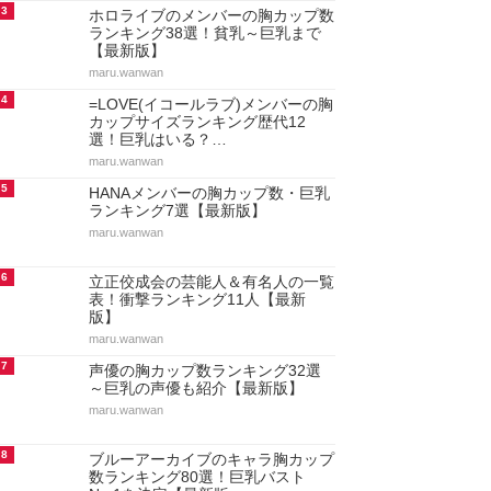
3
ホロライブのメンバーの胸カップ数
ランキング38選！貧乳～巨乳まで
【最新版】
maru.wanwan
4
=LOVE(イコールラブ)メンバーの胸
カップサイズランキング歴代12
選！巨乳はいる？…
maru.wanwan
5
HANAメンバーの胸カップ数・巨乳
ランキング7選【最新版】
maru.wanwan
6
立正佼成会の芸能人＆有名人の一覧
表！衝撃ランキング11人【最新
版】
maru.wanwan
7
声優の胸カップ数ランキング32選
～巨乳の声優も紹介【最新版】
maru.wanwan
8
ブルーアーカイブのキャラ胸カップ
数ランキング80選！巨乳バスト