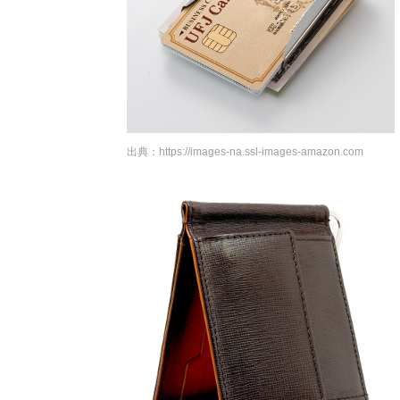
出典：
https://images-na.ssl-images-amazon.com