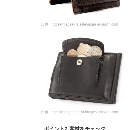
出典：
https://images-na.ssl-images-amazon.com
出典：
https://images-na.ssl-images-amazon.com
ポイント2.素材をチェック