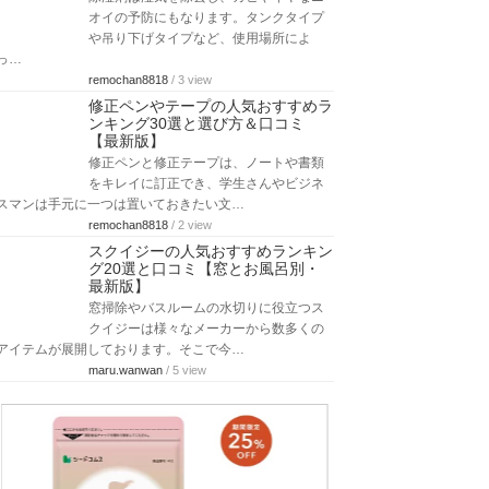
オイの予防にもなります。タンクタイプ
や吊り下げタイプなど、使用場所によ
っ…
remochan8818
/ 3 view
修正ペンやテープの人気おすすめラ
ンキング30選と選び方＆口コミ
【最新版】
修正ペンと修正テープは、ノートや書類
をキレイに訂正でき、学生さんやビジネ
スマンは手元に一つは置いておきたい文…
remochan8818
/ 2 view
スクイジーの人気おすすめランキン
グ20選と口コミ【窓とお風呂別・
最新版】
窓掃除やバスルームの水切りに役立つス
クイジーは様々なメーカーから数多くの
アイテムが展開しております。そこで今…
maru.wanwan
/ 5 view