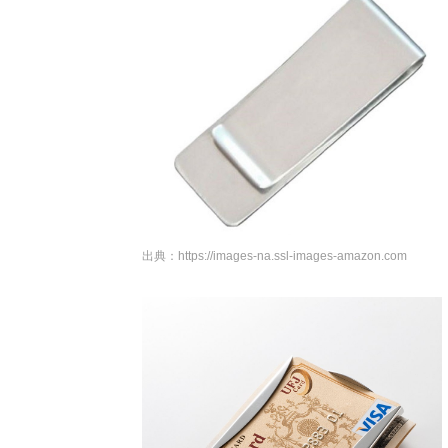
出典：
https://images-na.ssl-images-amazon.com