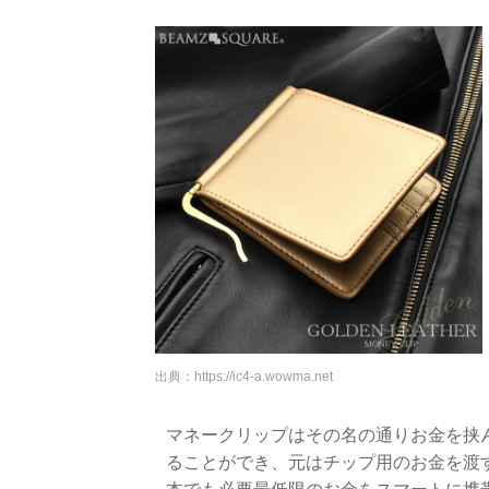
出典：
https://ic4-a.wowma.net
マネークリップはその名の通りお金を挟
ることができ、元はチップ用のお金を渡