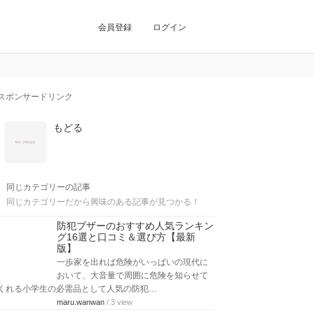
会員登録
ログイン
スポンサードリンク
もどる
同じカテゴリーの記事
同じカテゴリーだから興味のある記事が見つかる！
防犯ブザーのおすすめ人気ランキン
グ16選と口コミ＆選び方【最新
版】
一歩家を出れば危険がいっぱいの現代に
おいて、大音量で周囲に危険を知らせて
くれる小学生の必需品として人気の防犯…
maru.wanwan
/ 3 view