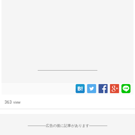
------------------------------------------------------------------
363
view
--------------------広告の後に記事があります--------------------