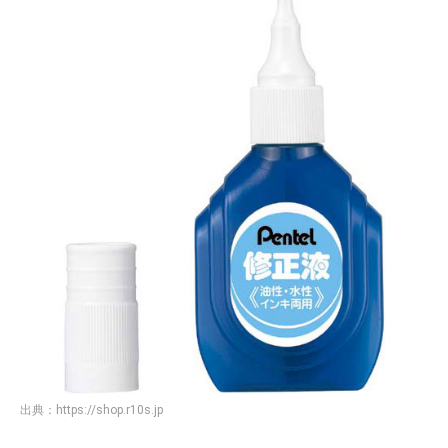
出典：
https://shop.r10s.jp