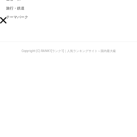
旅行・鉄道
テーマパーク
Copyright (C) RANK1[ランク1]｜人気ランキングサイト～国内最大級