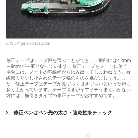
出典：
https://pixabay.com
修正テープはテープ幅を選ぶことができ、一般的には4.2mm
～8mmが主流となっています。修正テープをノートに使う
場合には、ノートの罫線幅からはみ出してしまわぬよう、罫
線幅より少し小さめのテープ幅のものを選びましょう。ま
た、修正テープはテープが見づらく引きづらいといった声も
多く上がっています。テープ引きがイマイチうまくいかない
方には、横引きタイプの修正テープがおすすめです。
2、修正ペンはペン先の太さ・速乾性をチェック