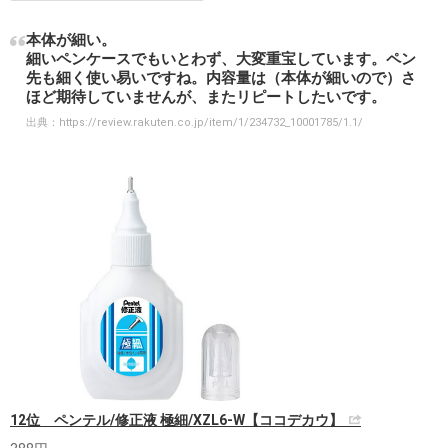
本体が細い。
細いペンケースでもいとわず、大変重宝しています。ペン
先も細く使い易いですね。内容量は（本体が細いので）さ
ほど期待していませんが、またリピートしたいです。
出典：
https://review.rakuten.co.jp/item/1/234732_10001785/1.1/
12位 ペンテル/修正液 極細/XZL6-W【ココデカウ】