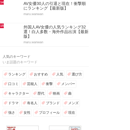
14
AV女優30人の引退と現在！衝撃順
にランキング【最新版】
maru.wanwan
15
外国人AV女優の人気ランキング32
選！白人多数・海外作品出演【最新
版】
maru.wanwan
人気のキーワード
いま話題のキーワード
ランキング
おすすめ
人気
選び方
口コミ
芸能人
衝撃
メンバー
キャラクター
歴代
映画
曲
ドラマ
有名人
ブランド
メンズ
強さ
女性
プロフィール
現在