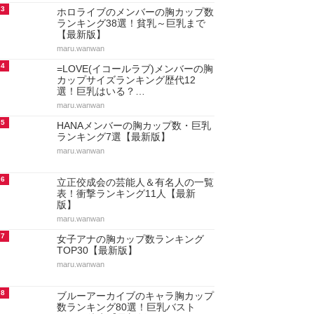
3
ホロライブのメンバーの胸カップ数
ランキング38選！貧乳～巨乳まで
【最新版】
maru.wanwan
4
=LOVE(イコールラブ)メンバーの胸
カップサイズランキング歴代12
選！巨乳はいる？…
maru.wanwan
5
HANAメンバーの胸カップ数・巨乳
ランキング7選【最新版】
maru.wanwan
6
立正佼成会の芸能人＆有名人の一覧
表！衝撃ランキング11人【最新
版】
maru.wanwan
7
女子アナの胸カップ数ランキング
TOP30【最新版】
maru.wanwan
8
ブルーアーカイブのキャラ胸カップ
数ランキング80選！巨乳バスト