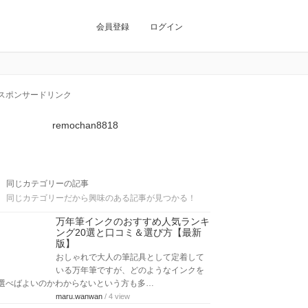
会員登録
ログイン
スポンサードリンク
remochan8818
同じカテゴリーの記事
同じカテゴリーだから興味のある記事が見つかる！
万年筆インクのおすすめ人気ランキ
ング20選と口コミ＆選び方【最新
版】
おしゃれで大人の筆記具として定着して
いる万年筆ですが、どのようなインクを
選べばよいのかわからないという方も多…
maru.wanwan
/ 4 view