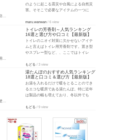
のように起こる震災や台風による自然災
害。そそこで必要なアイテムの一つに
防…
maru.wanwan
/ 6 view
トイレの芳香剤～人気ランキング
16選と選び方や口コミ【最新版】
トイレのニオイ対策に欠かせないアイテ
ムと言えばトイレ用芳香剤です。置き型
やスプレー型など、、ここではトイレ
用…
もどる
/ 3 view
湯たんぽのおすすめ人気ランキング
18選と口コミ＆選び方【最新版】
お湯を入れるだけで暖をとることのでき
るエコな暖房である湯たんぽ。特に近年
は製品の幅も増えており、冬以外でも
使…
もどる
/ 9 view