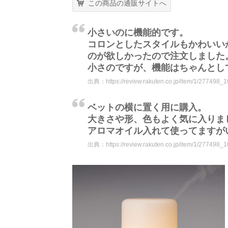
この商品の通販サイトへ
小さいのに機能的です。
コロンとしたスタイルもかわいい
のが欲しかったので注文しました
小さのですが、機能はちゃんとし
出典：
https://review.rakuten.co.jp/item/1/277498_
ベットの横に置く用に購入。
大きさや形、色もよく気に入りま
アロマオイル入れて使ってますが
出典：
https://review.rakuten.co.jp/item/1/277498_