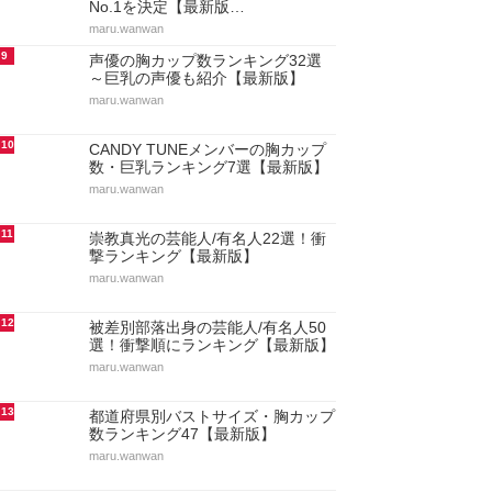
No.1を決定【最新版…
maru.wanwan
9
声優の胸カップ数ランキング32選
～巨乳の声優も紹介【最新版】
maru.wanwan
10
CANDY TUNEメンバーの胸カップ
数・巨乳ランキング7選【最新版】
maru.wanwan
11
崇教真光の芸能人/有名人22選！衝
撃ランキング【最新版】
maru.wanwan
12
被差別部落出身の芸能人/有名人50
選！衝撃順にランキング【最新版】
maru.wanwan
13
都道府県別バストサイズ・胸カップ
数ランキング47【最新版】
maru.wanwan