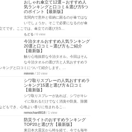
おしゃれ傘立て12選～おすすめ人
気ランキングと口コミ＆選び方5つ
のポイント【最新版】
玄関内で意外と収納に困るのが傘ではな
いでしょうか。そこで必要になるのが傘
立てです。ここでは、傘立ての選び方5…
もどる
/ 6 view
今治タオルおすすめ人気ランキング
20選と口コミ～選び方もご紹介
【最新版】
触り心地抜群な今治タオル。今回はそん
な今治タオルの選び方と人気おすすめラ
ンキングと口コミについて紹介します。…
minmin
/ 10 view
シワ取りスプレーの人気おすすめラ
ンキング15選と選び方＆口コミ
【最新版】
シワ取りスプレーがあれば、シワがキレ
イに取れるだけでなく消臭や防臭、除菌
などもでき、心地よい香りに包まれるこ…
remochan8818
/ 1 view
防災ライトのおすすめランキング
TOP20と選び方【最新版】
東日本大震災から時を経て、今でも毎年