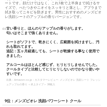
ートです。顔だけではなく、これ1枚で上半身まで拭けるサ
イズで、べたつきやニオイをスッキリと落とし、アブラまで
拭き取ってニキビを防ぎます。男性におすすめのメンズビオ
レ洗顔シートのアップルの香りバージョンです。
甘い香りと、ほんのりアップルの香りがします。
匂いはそこまで強くありません。
シートがソフトで、乾きにくく、広範囲を拭けますし、汚
れも取れてます。
追記：五ヶ月経過しても、シートが乾燥する事なく使用で
きました。
アルコールはほとんど感じず、ヒリヒリしませんでした。
クールタイプと比較してヒリヒリしないのでかなり使いや
すいです。
出典：
Amazon.co.jp：カスタマーレビュー: メンズビオレ 洗顔シート フレッシ
ュアップルの香り ＜卓上タイプ＞ 38枚入
9位：メンズビオレ 洗顔パワーシート クール