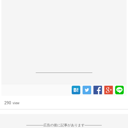
------------------------------------------------------------------
290
view
--------------------広告の後に記事があります--------------------