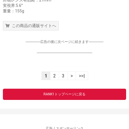
対物レンズ有効経：21mm
実視界:5.6°
重量：155g
この商品の通販サイトへ
-----------------広告の後に次ページに続きます-----------------
----------------------------------------------------------------
1
2
3
>
>>|
RANK1トップページに戻る
広告 / スポンサーリンク