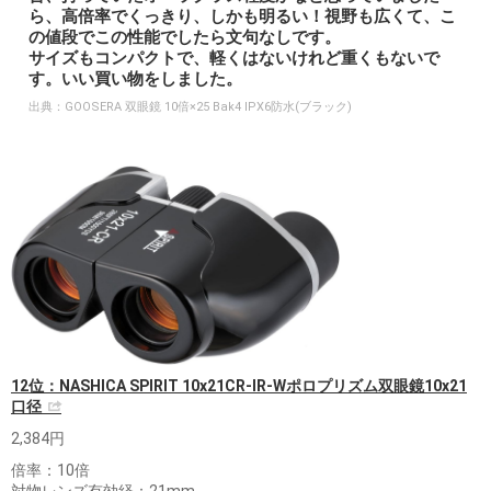
ら、高倍率でくっきり、しかも明るい！視野も広くて、こ
の値段でこの性能でしたら文句なしです。
サイズもコンパクトで、軽くはないけれど重くもないで
す。いい買い物をしました。
出典：
GOOSERA 双眼鏡 10倍×25 Bak4 IPX6防水(ブラック)
12位：NASHICA SPIRIT 10x21CR-IR-Wポロプリズム双眼鏡10x21
口径
2,384円
倍率：10倍