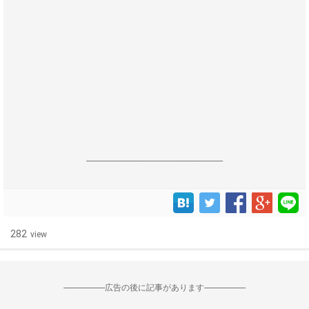
------------------------------------------------------------------
282
view
--------------------広告の後に記事があります--------------------