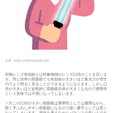
出典：
https://4.bp.blogspot.com
対物レンズ有効経とは対象物側のレンズ口径のことを言いま
す。同じ倍率の双眼鏡でも有効経が大きいほど集光力が増す
のでより明るく見ることができるようになります。しかし口
径が大きいほど必然的に双眼鏡自体が大きくなるので携帯性
という意味では不便になってしまいます。
一方この口径が小さい双眼鏡は携帯性としては優秀ながら、
暗く手ぶれしやすい双眼鏡になるので使い勝手としては悪く
なってしまいます。用途を考えながらバランスの良いものを