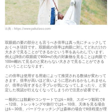
出典：
https://www.pakutaso.com
双眼鏡の要の部分とも言うべき倍率は真っ先にチェックして
おくべき項目です。双眼鏡の倍率は肉眼に対してどれだけの
大きさで見ることができるかという率をあらわしています。
例えば8倍の双眼鏡で800mの先の対象物を見ることは肉眼で
100m離れて見るのと変わらない大きさで見ることができる
ということになります。
この倍率は使用する用途によって推奨される数値が変わって
きます。倍率が高いほど良いように思われるかもしれません
が、倍率が高すぎると手ブレが気になってしまったり、と安
定した視認が行えなくなってしまうので注意が必要です。
一般的には観劇やコンサートでは6～8倍、スポーツ観戦で8
～12倍、トレッキングや旅行では6～10倍、天体を見る場合
は6～30倍、バードウォッチングは森林の場合で8倍程度が理