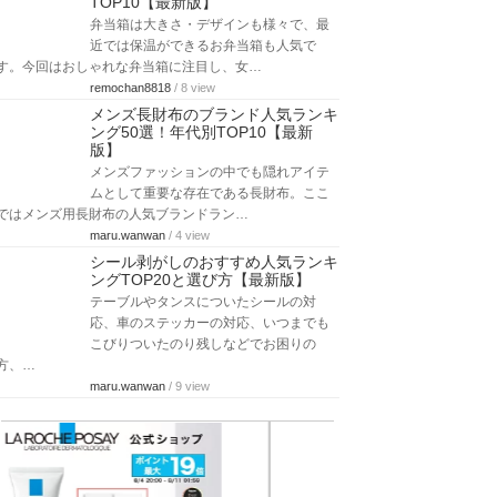
TOP10【最新版】
弁当箱は大きさ・デザインも様々で、最
近では保温ができるお弁当箱も人気で
す。今回はおしゃれな弁当箱に注目し、女…
remochan8818
/ 8 view
メンズ長財布のブランド人気ランキ
ング50選！年代別TOP10【最新
版】
メンズファッションの中でも隠れアイテ
ムとして重要な存在である長財布。ここ
ではメンズ用長財布の人気ブランドラン…
maru.wanwan
/ 4 view
シール剥がしのおすすめ人気ランキ
ングTOP20と選び方【最新版】
テーブルやタンスについたシールの対
応、車のステッカーの対応、いつまでも
こびりついたのり残しなどでお困りの
方、…
maru.wanwan
/ 9 view