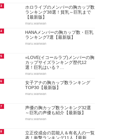
3
ホロライブのメンバーの胸カップ数
ランキング38選！貧乳～巨乳まで
【最新版】
maru.wanwan
4
HANAメンバーの胸カップ数・巨乳
ランキング7選【最新版】
maru.wanwan
5
=LOVE(イコールラブ)メンバーの胸
カップサイズランキング歴代12
選！巨乳はいる？…
maru.wanwan
6
女子アナの胸カップ数ランキング
TOP30【最新版】
maru.wanwan
7
声優の胸カップ数ランキング32選
～巨乳の声優も紹介【最新版】
maru.wanwan
8
立正佼成会の芸能人＆有名人の一覧
表！衝撃ランキング11人【最新