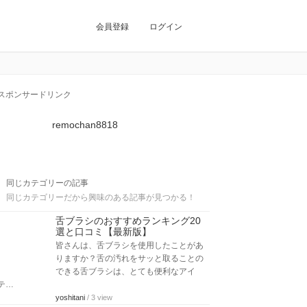
会員登録
ログイン
スポンサードリンク
remochan8818
同じカテゴリーの記事
同じカテゴリーだから興味のある記事が見つかる！
舌ブラシのおすすめランキング20
選と口コミ【最新版】
皆さんは、舌ブラシを使用したことがあ
りますか？舌の汚れをサッと取ることの
できる舌ブラシは、とても便利なアイ
テ…
yoshitani
/ 3 view