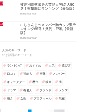
14
被差別部落出身の芸能人/有名人50
選！衝撃順にランキング【最新版】
maru.wanwan
15
にじさんじのメンバー胸カップ数ラ
ンキング65選！貧乳～巨乳【最新
版】
maru.wanwan
人気のキーワード
いま話題のキーワード
ランキング
おすすめ
人気
選び方
口コミ
芸能人
衝撃
メンバー
キャラクター
歴代
映画
曲
ドラマ
有名人
ブランド
メンズ
強さ
女性
プロフィール
現在