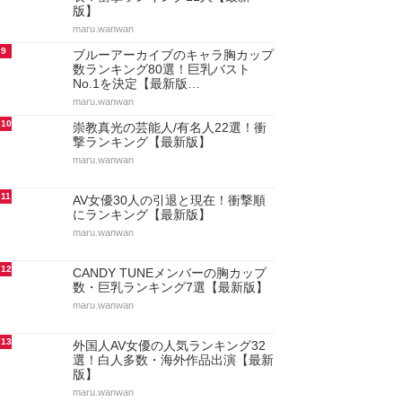
版】
maru.wanwan
9
ブルーアーカイブのキャラ胸カップ
数ランキング80選！巨乳バスト
No.1を決定【最新版…
maru.wanwan
10
崇教真光の芸能人/有名人22選！衝
撃ランキング【最新版】
maru.wanwan
11
AV女優30人の引退と現在！衝撃順
にランキング【最新版】
maru.wanwan
12
CANDY TUNEメンバーの胸カップ
数・巨乳ランキング7選【最新版】
maru.wanwan
13
外国人AV女優の人気ランキング32
選！白人多数・海外作品出演【最新
版】
maru.wanwan