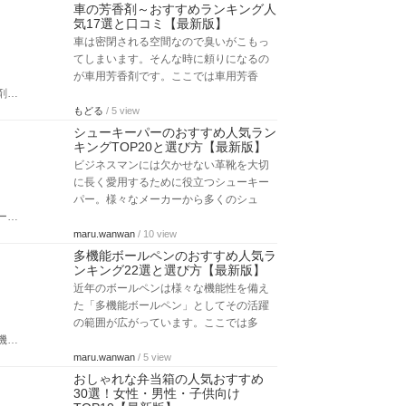
車の芳香剤～おすすめランキング人
気17選と口コミ【最新版】
車は密閉される空間なので臭いがこもっ
てしまいます。そんな時に頼りになるの
が車用芳香剤です。ここでは車用芳香
剤…
もどる
/ 5 view
シューキーパーのおすすめ人気ラン
キングTOP20と選び方【最新版】
ビジネスマンには欠かせない革靴を大切
に長く愛用するために役立つシューキー
パー。様々なメーカーから多くのシュ
ー…
maru.wanwan
/ 10 view
多機能ボールペンのおすすめ人気ラ
ンキング22選と選び方【最新版】
近年のボールペンは様々な機能性を備え
た「多機能ボールペン」としてその活躍
の範囲が広がっています。ここでは多
機…
maru.wanwan
/ 5 view
おしゃれな弁当箱の人気おすすめ
30選！女性・男性・子供向け