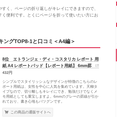
やすく、ページの折り返しがキレイにできますので、
すく便利です。とくにページを折って使いたい方にお
ングTOP8-1と口コミ＜A4編＞
8位 エトランジェ・ディ・コスタリカ レポート 用
紙 A4 レポートパッド【レポート用紙】 6mm罫
432円
シンプルでスタイリッシュなデザインが特徴のこちらのレ
ポート用紙は、女性を中心に人気を集めています。天糊タ
イプなので、切り離しもキレイにでき、勉強だけでなくメ
モ用紙としても重宝しますよ。6mmのグレーの罫線が引か
れており、書き心地もバツグンです。
この商品の通販サイトへ