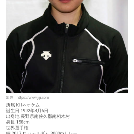
出典：
https://www.jiji.com
所属 KHネオケム
誕生日 1992年4月6日
出身地 長野県南佐久郡南相木村
身長 158cm
世界選手権
銅 2017 ロッテルダム 3000mリレー