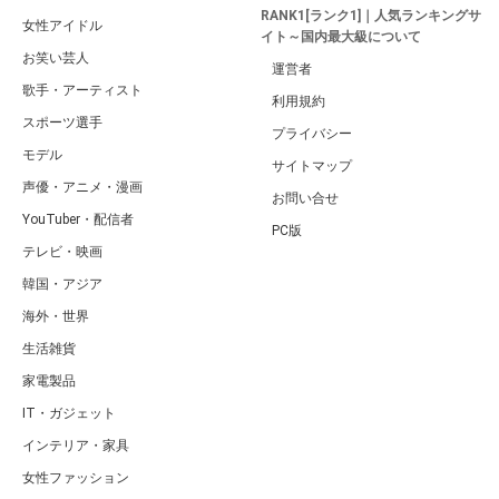
RANK1[ランク1]｜人気ランキングサ
女性アイドル
イト～国内最大級について
お笑い芸人
運営者
歌手・アーティスト
利用規約
スポーツ選手
プライバシー
モデル
サイトマップ
声優・アニメ・漫画
お問い合せ
YouTuber・配信者
PC版
テレビ・映画
韓国・アジア
海外・世界
生活雑貨
家電製品
IT・ガジェット
インテリア・家具
女性ファッション