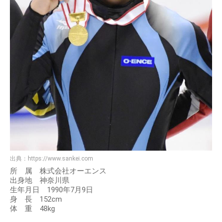
出典：
https://www.sankei.com
所 属 株式会社オーエンス
出身地 神奈川県
生年月日 1990年7月9日
身 長 152cm
体 重 48kg