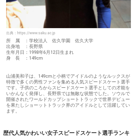
出典：
https://www.saku.ac.jp
所 属 ：学校法人 佐久学園 佐久大学
出身地 ：長野県
生年月日：1998年6月12日生まれ
身 長 ：149cm
山浦美和子は、149cmと小柄でアイドルのようなルックスが
特徴で多くの男性ファンを集める人気スピードスケート選手
です。子供のころからスピードスケート選手としての才能を
いかんなく発揮し、長野県では無敵な状態でした。ソウルで
開催されたワールドカップショートトラックで世界デビュー
を果たしショーットトラック界のアイドルとして活躍してい
ます。
歴代人気かわいい女子スピードスケート選手ランキ