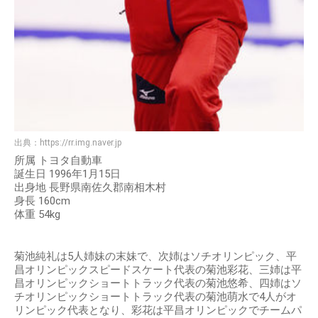
出典：
https://rr.img.naver.jp
所属 トヨタ自動車
誕生日 1996年1月15日
出身地 長野県南佐久郡南相木村
身長 160cm
体重 54kg
菊池純礼は5人姉妹の末妹で、次姉はソチオリンピック、平
昌オリンピックスピードスケート代表の菊池彩花、三姉は平
昌オリンピックショートトラック代表の菊池悠希、四姉はソ
チオリンピックショートトラック代表の菊池萌水で4人がオ
リンピック代表となり、彩花は平昌オリンピックでチームパ