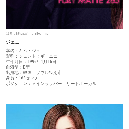
出典：
https://img.ellegirl.jp
ジェニ
本名：キム・ジェニ
愛称：ジェンドゥギ・ニニ
生年月日：1996年1月16日
血液型：B型
出身地：韓国 ソウル特別市
身長：163センチ
ポジション：メインラッパー・リードボーカル