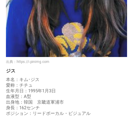
出典：
https://i.pinimg.com
ジス
本名：キム･ジス
愛称：チチュ
生年月日：1995年1月3日
血液型：A型
出身地：韓国 京畿道軍浦市
身長：162センチ
ポジション：リードボーカル・ビジュアル