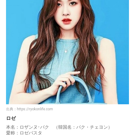
出典：
https://ryokonlife.com
ロゼ
本名：ロザンヌ･パク （韓国名：パク・チェヨン）
愛称：ロゼパスタ