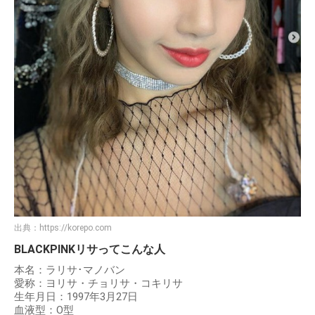
出典：
https://korepo.com
BLACKPINKリサってこんな人
本名：ラリサ･マノバン
愛称：ヨリサ・チョリサ・コキリサ
生年月日：1997年3月27日
血液型：O型