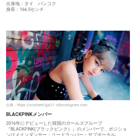
出身地：タイ バンコク
身長：166.5センチ
出典：
https://scontent-lga3-1.cdninstagram.com
BLACKPINKメンバー
2016年にデビューした韓国のガールズグループ
『BLACKPINK(ブラックピンク）』のメンバーで、ポジショ
ンはメインダンサー・リードラッパー・サブボーカル。