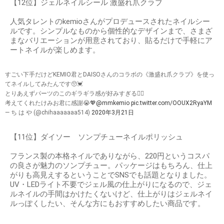
【12位】ジェルネイルシール 激盛れ爪クラブ
人気タレントのkemioさんがプロデュースされたネイルシー
ルです。シンプルなものから個性的なデザインまで、さまざ
まなバリエーションが用意されており、貼るだけで手軽にア
ートネイルが楽しめます。
すごい下手だけどKEMIO君とDAISOさんのコラボの《激盛れ爪クラブ》を使っ
てネイルしてみたんです🥺💓
とりあえずパーツのこのギラギラ感が好みすぎる🧚‍♀️
考えてくれたけみお君に感謝😭💖
@mmkemio
pic.twitter.com/OOUX2RyaYM
— ち は や (@chihaaaaaaa514)
2020年3月21日
【11位】ダイソー ソンプチューネイルポリッシュ
フランス製の本格ネイルでありながら、220円というコスパ
の良さが魅力のソンプチュー。パッケージはもちろん、仕上
がりも高見えするということでSNSでも話題となりました。
UV・LEDライト不要でジェル風の仕上がりになるので、ジェ
ルネイルの手間はかけたくないけど、仕上がりはジェルネイ
ルっぽくしたい、そんな方にもおすすめしたい商品です。