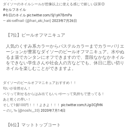
ダイソーのネイルシールが想像以上に使える感じで嬉しい誤算😊
#セルフネイル
#今日のネイル
pic.twitter.com/Sj1yH7BmPa
— aki-selfnail- (@hari_aki_hari)
2023年7月26日
【7位】ピールオフマニキュア
人気のくすみ系カラーからパステルカラーまでカラーバリエ
ーションが豊富なダイソーのピールオフマニキュア。水やぬ
るま湯でカンタンにオフできますので、普段なかなかネイル
をできない学生さんや社会人の方などでも、休日に思い切り
ネイルを楽しむことができますよ。
ダイソーのピールオフマニキュアおすすめ！！
匂いが全然せん！
ペリって剥せるからはみ出てもいいやーって気持ちで塗ってる！
あと乾くの早い！
そして1個100円！！！よきよ！！！
pic.twitter.com/tJgi3CjfHN
— のし🦄 (@noshi__33)
2020年7月14日
【6位】マットトップコート