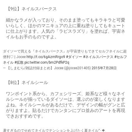
【9位】ネイルスパークス
細かなラメが入っており、そのまま塗ってもキラキラと可愛
いらしく、ほかのマニキュアの上に重ね塗りしてもキュート
に仕上がります。人気の「ラピスラズリ」を塗れば、宇宙ネ
イルもお手のものですよ。
ダイソーで買える『ネイルスパークス』が宇宙塗りもできてセルフネイルに超
便利♡ | Jocee
http://t.co/6gAzmRrgo9
#ダイソー
#ネイルスパークス
#セルフ
ネイル
#拡散
pic.twitter.com/bm2PdfkP2q
— 【しまむら/雑誌付録まとめ】Jocee (@jocee201405)
2015年7月28日
【8位】ネイルシール
ワンポイント系から、カフェシリーズ、姫系など様々なネイ
ルシールが揃っているダイソーは、選ぶのが楽しくなります
よね。ネイルシールがあるだけで、デザインの幅がグンと広
がりますよ。貼るだけでカンタンにプロ並みのアートを再現
できおすすめです。
暑すぎるのでせめてネイルでテンションを上げたく夏ネイル°･🐠