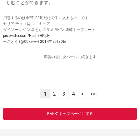
しむことができます。
用意するのは全部100均だけで手に入るもの、です。
セリア:チョコ型 マニキュア
ダイソー:レジン 星とかのラメ 9ピン 速乾トップコート
pic.twitter.com/Hbeh7HKlpH
— さとう (@00xxww)
2014年9月30日
-----------------広告の後に次ページに続きます-----------------
----------------------------------------------------------------
1
2
3
4
>
>>|
RANK1トップページに戻る