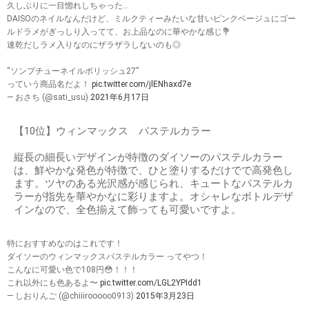
久しぶりに一目惚れしちゃった…
DAISOのネイルなんだけど、ミルクティーみたいな甘いピンクベージュにゴー
ルドラメがぎっしり入ってて、お上品なのに華やかな感じ💐
速乾だしラメ入りなのにザラザラしないのも◎
“ソンプチューネイルポリッシュ27”
っていう商品名だよ！
pic.twitter.com/jlENhaxd7e
— おさち (@sati_usu)
2021年6月17日
【10位】ウィンマックス パステルカラー
縦長の細長いデザインが特徴のダイソーのパステルカラー
は、鮮やかな発色が特徴で、ひと塗りするだけでで高発色し
ます。ツヤのある光沢感が感じられ、キュートなパステルカ
ラーが指先を華やかなに彩りますよ。オシャレなボトルデザ
インなので、全色揃えて飾っても可愛いですよ。
特におすすめなのはこれです！
ダイソーのウィンマックスパステルカラー ってやつ！
こんなに可愛い色で108円😳！！！
これ以外にも色あるよ〜
pic.twitter.com/LGL2YPIdd1
— しおりんご (@chiiirooooo0913)
2015年3月23日