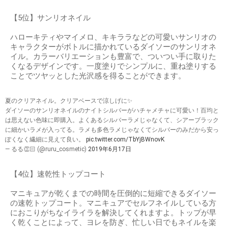
【5位】サンリオネイル
ハローキティやマイメロ、キキララなどの可愛いサンリオの
キャラクターがボトルに描かれているダイソーのサンリオネ
イル。カラーバリエーションも豊富で、ついつい手に取りた
くなるデザインです。一度塗りでシンプルに、重ね塗りする
ことでツヤッとした光沢感を得ることができます。
夏のクリアネイル。クリアベースで涼しげに✨
ダイソーのサンリオネイルのナイトシルバーがハチャメチャに可愛い！百均と
は思えない色味に即購入。よくあるシルバーラメじゃなくて、シアーブラック
に細かいラメが入ってる。ラメも多色ラメじゃなくてシルバーのみだから安っ
ぽくなく繊細に見えて良い。
pic.twitter.com/TbYjBWnovK
— るる👏🏻 (@ruru_cosmetic)
2019年6月17日
【4位】速乾性トップコート
マニキュアが乾くまでの時間を圧倒的に短縮できるダイソー
の速乾トップコート。マニキュアでセルフネイルしている方
におこりがちなイライラを解決してくれますよ。トップが早
く乾くことによって、ヨレを防ぎ、忙しい日でもネイルを楽