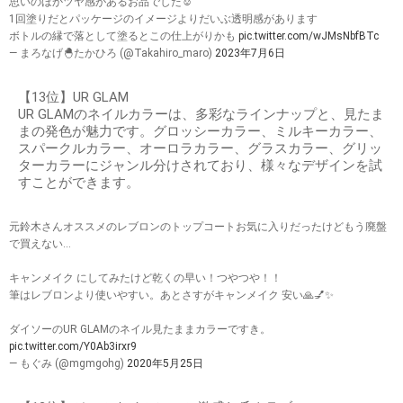
思いのほかツヤ感があるお品でした☺️
1回塗りだとパッケージのイメージよりだいぶ透明感があります
ボトルの縁で落として塗るとこの仕上がりかも
pic.twitter.com/wJMsNbfBTc
— まろなげ🐣たかひろ (@Takahiro_maro)
2023年7月6日
【13位】UR GLAM
UR GLAMのネイルカラーは、多彩なラインナップと、見たま
まの発色が魅力です。グロッシーカラー、ミルキーカラー、
スパークルカラー、オーロラカラー、グラスカラー、グリッ
ターカラーにジャンル分けされており、様々なデザインを試
すことができます。
元鈴木さんオススメのレブロンのトップコートお気に入りだったけどもう廃盤
で買えない...
キャンメイク にしてみたけど乾くの早い！つやつや！！
筆はレブロンより使いやすい。あとさすがキャンメイク 安い🙏💅✨
ダイソーのUR GLAMのネイル見たままカラーですき。
pic.twitter.com/Y0Ab3irxr9
— もぐみ (@mgmgohg)
2020年5月25日