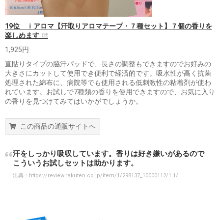
19位 ｉアロマ【汗取りアロマテープ・７種セット】７個の香りを
楽しめます
1,925円
直貼りタイプの脇汗パッドで、長さの調整もできますのでお好みの
大きさにカットして使用でき便利で経済的です。吸水性が高く抗菌
処理された綿布に、病院等でも使用される低刺激性の粘着剤が使わ
れています。お試しで7種類の香りを使用できますので、お気に入り
の香りを見つけてみてはいかがでしょうか。
この商品の通販サイトへ
汗をしっかり吸収しています。香りは好き嫌いがあるので
こういうお試しセットは助かります。
出典：
https://review.rakuten.co.jp/item/1/298137_10000112/1.1/