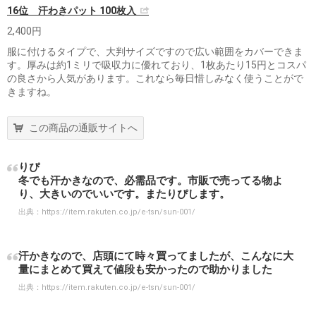
16位 汗わきパット 100枚入
2,400円
服に付けるタイプで、大判サイズですので広い範囲をカバーできま
す。厚みは約1ミリで吸収力に優れており、1枚あたり15円とコスパ
の良さから人気があります。これなら毎日惜しみなく使うことがで
きますね。
この商品の通販サイトへ
りぴ
冬でも汗かきなので、必需品です。市販で売ってる物よ
り、大きいのでいいです。またりぴします。
出典：
https://item.rakuten.co.jp/e-tsn/sun-001/
汗かきなので、店頭にて時々買ってましたが、こんなに大
量にまとめて買えて値段も安かったので助かりました
出典：
https://item.rakuten.co.jp/e-tsn/sun-001/