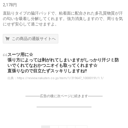
2,178円
直貼りタイプの脇汗パッドで、粘着面に配合された多孔質物質が汗
の匂いを吸着し分解してくれます。強力消臭しますので、周りを気
にせず安心して過ごせますよ。
この商品の通販サイトへ
スーツ用に☆
張り方によっては剥がれてしまいますがしっかり汗ジミ防
いでくれてなおかつニオイも取ってくれます☆
直張りなので目立たずスッキリしますね!!
出典：
https://review.rakuten.co.jp/item/1/319647_10000191/1.1/
-----------------広告の後に次ページに続きます-----------------
----------------------------------------------------------------