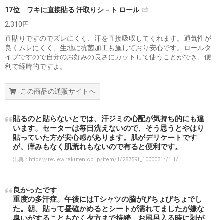
17位 ワキに直接貼る 汗取りシ－ト ロール
2,310円
直貼りですのでズレにくく、汗を直接吸収してくれます。通気性が
良くムレにくく、生地に抗菌加工も施しており安心です。ロールタ
イプですので自分のお好みの長さにカットして使うことができ、便
利で経時的ですよ。
この商品の通販サイトへ
貼るのと貼らないとでは、汗ジミの心配が気持ち的にも違
います。セーターは毎日洗えないので、そう思うとやはり
貼っていた方が安心感があります。肌がデリケートです
が、痒みもなく肌荒れもないので有ると便利です。
出典：
https://review.rakuten.co.jp/item/1/287591_10000314/1.1/
良かったです
重度の多汗症。午後にはTシャツの脇がびちょびちょでし
た。朝、貼って昼確かめるとシートが濡れてましたが嫌な
臭いがすることもなく夕方まで持続、お風呂入る時に剥が