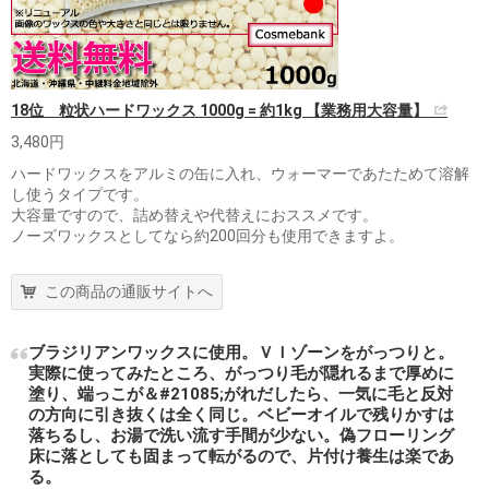
18位 粒状ハードワックス 1000g = 約1kg 【業務用大容量】
3,480円
ハードワックスをアルミの缶に入れ、ウォーマーであたためて溶解
し使うタイプです。
大容量ですので、詰め替えや代替えにおススメです。
ノーズワックスとしてなら約200回分も使用できますよ。
この商品の通販サイトへ
ブラジリアンワックスに使用。ＶＩゾーンをがっつりと。
実際に使ってみたところ、がっつり毛が隠れるまで厚めに
塗り、端っこが＆#21085;がれだしたら、一気に毛と反対
の方向に引き抜くは全く同じ。ベビーオイルで残りかすは
落ちるし、お湯で洗い流す手間が少ない。偽フローリング
床に落としても固まって転がるので、片付け養生は楽であ
る。