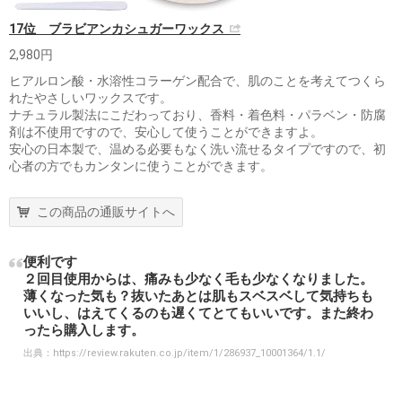
17位 ブラビアンカシュガーワックス
2,980円
ヒアルロン酸・水溶性コラーゲン配合で、肌のことを考えてつくら
れたやさしいワックスです。
ナチュラル製法にこだわっており、香料・着色料・パラベン・防腐
剤は不使用ですので、安心して使うことができますよ。
安心の日本製で、温める必要もなく洗い流せるタイプですので、初
心者の方でもカンタンに使うことができます。
この商品の通販サイトへ
便利です
２回目使用からは、痛みも少なく毛も少なくなりました。
薄くなった気も？抜いたあとは肌もスベスベして気持ちも
いいし、はえてくるのも遅くてとてもいいです。また終わ
ったら購入します。
出典：
https://review.rakuten.co.jp/item/1/286937_10001364/1.1/