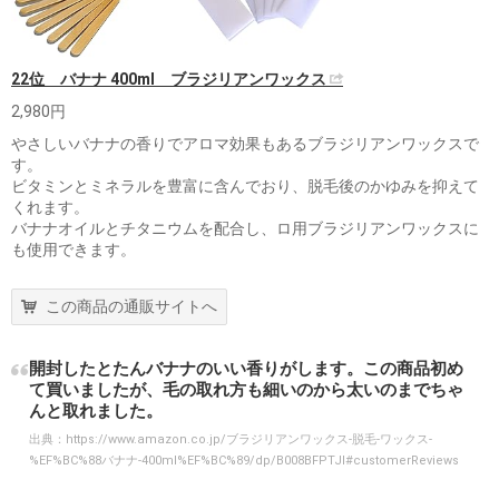
22位 バナナ 400ml ブラジリアンワックス
2,980円
やさしいバナナの香りでアロマ効果もあるブラジリアンワックスで
す。
ビタミンとミネラルを豊富に含んでおり、脱毛後のかゆみを抑えて
くれます。
バナナオイルとチタニウムを配合し、ロ用ブラジリアンワックスに
も使用できます。
この商品の通販サイトへ
開封したとたんバナナのいい香りがします。この商品初め
て買いましたが、毛の取れ方も細いのから太いのまでちゃ
んと取れました。
出典：
https://www.amazon.co.jp/ブラジリアンワックス-脱毛-ワックス-
%EF%BC%88バナナ-400ml%EF%BC%89/dp/B008BFPTJI#customerReviews