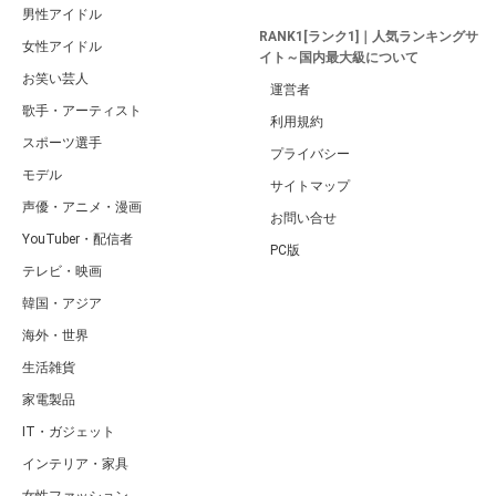
男性アイドル
RANK1[ランク1]｜人気ランキングサ
女性アイドル
イト～国内最大級について
お笑い芸人
運営者
歌手・アーティスト
利用規約
スポーツ選手
プライバシー
モデル
サイトマップ
声優・アニメ・漫画
お問い合せ
YouTuber・配信者
PC版
テレビ・映画
韓国・アジア
海外・世界
生活雑貨
家電製品
IT・ガジェット
インテリア・家具
女性ファッション