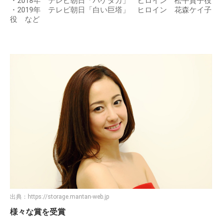
・2018年 テレビ朝日「ハゲタカ」 ヒロイン 松平貴子役
・2019年 テレビ朝日「白い巨塔」 ヒロイン 花森ケイ子
役 など
出典：
https://storage.mantan-web.jp
様々な賞を受賞