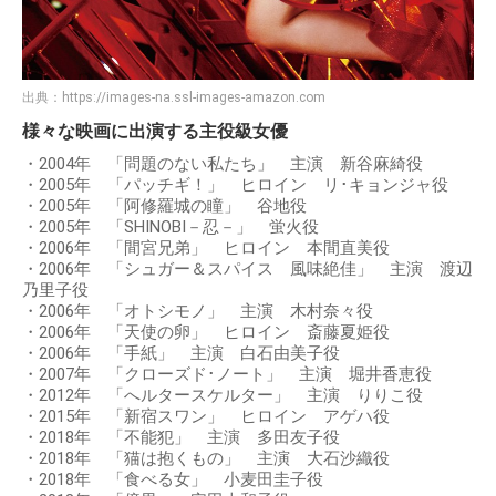
出典：
https://images-na.ssl-images-amazon.com
様々な映画に出演する主役級女優
・2004年 「問題のない私たち」 主演 新谷麻綺役
・2005年 「パッチギ！」 ヒロイン リ･キョンジャ役
・2005年 「阿修羅城の瞳」 谷地役
・2005年 「SHINOBI－忍－」 蛍火役
・2006年 「間宮兄弟」 ヒロイン 本間直美役
・2006年 「シュガー＆スパイス 風味絶佳」 主演 渡辺
乃里子役
・2006年 「オトシモノ」 主演 木村奈々役
・2006年 「天使の卵」 ヒロイン 斎藤夏姫役
・2006年 「手紙」 主演 白石由美子役
・2007年 「クローズド･ノート」 主演 堀井香恵役
・2012年 「へルタースケルター」 主演 りりこ役
・2015年 「新宿スワン」 ヒロイン アゲハ役
・2018年 「不能犯」 主演 多田友子役
・2018年 「猫は抱くもの」 主演 大石沙織役
・2018年 「食べる女」 小麦田圭子役