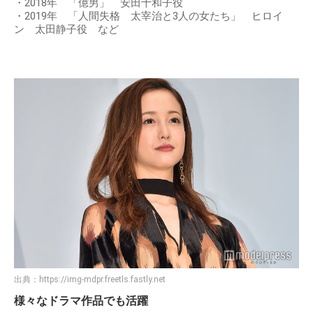
・2018年 「億男」 安田十和子役
・2019年 「人間失格 太宰治と3人の女たち」 ヒロイ
ン 太田静子役 など
出典：
https://img-mdpr.freetls.fastly.net
様々なドラマ作品でも活躍