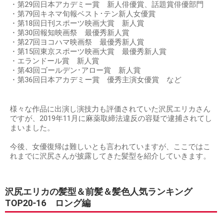
・第29回日本アカデミー賞 新人俳優賞、話題賞俳優部門
・第79回キネマ旬報ベスト･テン新人女優賞
・第18回日刊スポーツ映画大賞 新人賞
・第30回報知映画祭 最優秀新人賞
・第27回ヨコハマ映画祭 最優秀新人賞
・第15回東京スポーツ映画大賞 最優秀新人賞
・エランドール賞 新人賞
・第43回ゴールデン･アロー賞 新人賞
・第36回日本アカデミー賞 優秀主演女優賞 など
様々な作品に出演し演技力も評価されていた沢尻エリカさん
ですが、2019年11月に麻薬取締法違反の容疑で逮捕されてし
まいました。
今後、女優復帰は難しいとも言われていますが、ここではこ
れまでに沢尻さんが披露してきた髪型を紹介していきます。
沢尻エリカの髪型＆前髪＆髪色人気ランキング
TOP20-16 ロング編