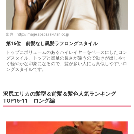
出典：
http://image.space.rakuten.co.jp
第16位 前髪なし黒髪ラフロングスタイル
トップにボリュームのあるハイレイヤーをベースにしたロン
グスタイル。トップと襟足の長さが違うので動きが出しやす
く軽やかな印象になるので、髪が多い人にも真似しやすいロ
ングスタイルです。
沢尻エリカの髪型＆前髪＆髪色人気ランキング
TOP15-11 ロング編