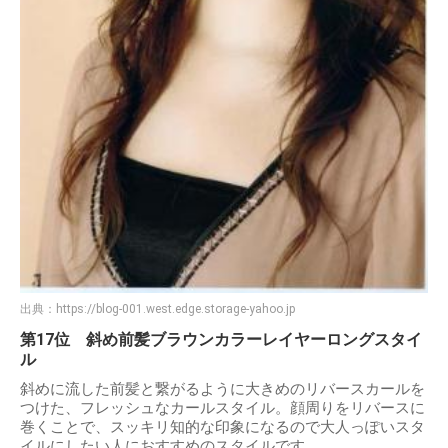
出典：
https://blog-001.west.edge.storage-yahoo.jp
第17位 斜め前髪ブラウンカラーレイヤーロングスタイ
ル
斜めに流した前髪と繋がるように大きめのリバースカールを
つけた、フレッシュなカールスタイル。顔周りをリバースに
巻くことで、スッキリ知的な印象になるので大人っぽいスタ
イルにしたい人におすすめのスタイルです。