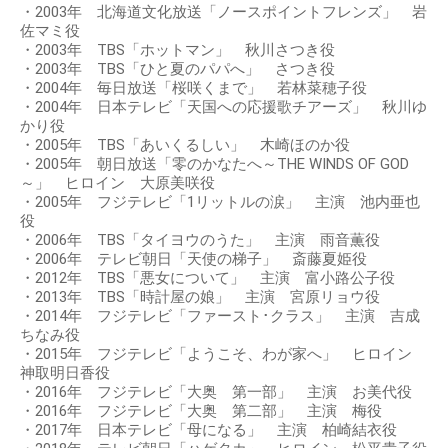
・2003年 北海道文化放送「ノースポイントフレンズ」 岩
佐マミ役
・2003年 TBS「ホットマン」 秋川さつき役
・2003年 TBS「ひと夏のパパへ」 さつき役
・2004年 毎日放送「桜咲くまで」 若林菜穂子役
・2004年 日本テレビ「天国への応援歌チアーズ」 秋川ゆ
かり役
・2005年 TBS「あいくるしい」 木崎ほのか役
・2005年 朝日放送「零のかなたへ～THE WINDS OF GOD
～」 ヒロイン 大原美咲役
・2005年 フジテレビ「1リットルの涙」 主演 池内亜也
役
・2006年 TBS「タイヨウのうた」 主演 雨音薫役
・2006年 テレビ朝日「天使の梯子」 斎藤夏姫役
・2012年 TBS「悪女について」 主演 富小路公子役
・2013年 TBS「時計屋の娘」 主演 宮原リョウ役
・2014年 フジテレビ「ファースト･クラス」 主演 吉成
ちなみ役
・2015年 フジテレビ「ようこそ、わが家へ」 ヒロイン
神取明日香役
・2016年 フジテレビ「大奥 第一部」 主演 お美代役
・2016年 フジテレビ「大奥 第二部」 主演 梅役
・2017年 日本テレビ「母になる」 主演 柏崎結衣役